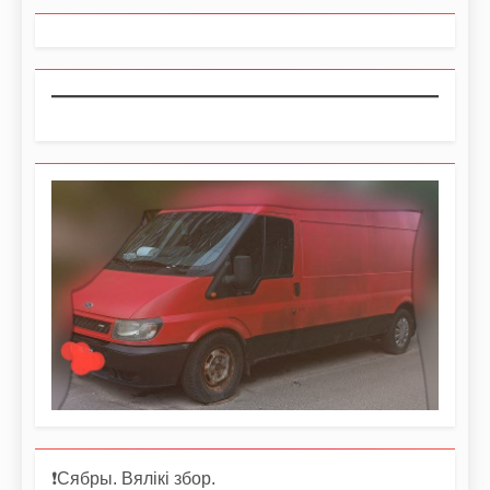
❗️Сябры. Вялікі збор.