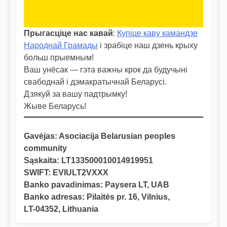
Прыгасціце нас кавай
:
Купіце каву камандзе
Народнай Грамады
і зрабіце наш дзень крыху
больш прыемным!
Ваш унёсак — гэта важны крок да будучыні
свабоднай і дэмакратычнай Беларусі.
Дзякуй за вашу падтрымку!
Жыве Беларусь!
Gavėjas: Asociacija Belarusian peoples
community
Sąskaita: LT133500010014919951
SWIFT: EVIULT2VXXX
Banko pavadinimas: Paysera LT, UAB
Banko adresas: Pilaitės pr. 16, Vilnius,
LT-04352, Lithuania