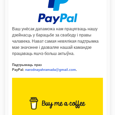
Ваш унёсак дапаможа нам працягваць нашу
дзейнасць у барацьбе за свабоду і правы
чалавека. Нават самая невялікая падтрымка
мае значэнне і дазваляе нашай камандзе
працаваць яшчэ больш актыўна.
Падтрымаць праз
PayPal
:
narodnayahramada@gmail.com
.