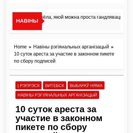
«Я не жывёла, якой можна проста гандляваць»У інт
НАВІНЫ
3 Гадзіны Ago
Home
Навіны рэгіянальных арганізацый
10 суток ареста за участие в законном пикете
по сбору подписей
| РЭПРЭСІІ
ВИТЕБСК
ВЫБАРАЎ НЯМА
НАВІНЫ РЭГІЯНАЛЬНЫХ АРГАНІЗАЦЫЙ
10 суток ареста за
участие в законном
пикете по сбору