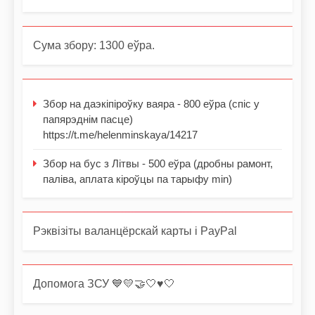
Сума збору: 1300 еўра.
Збор на даэкіпіроўку ваяра - 800 еўра (спіс у
папярэднім пасце)
https://t.me/helenminskaya/14217
Збор на бус з Літвы - 500 еўра (дробны рамонт,
паліва, аплата кіроўцы па тарыфу min)
Рэквізіты валанцёрскай карты і PayPal
Допомога ЗСУ 💙💛🤝🤍♥️🤍