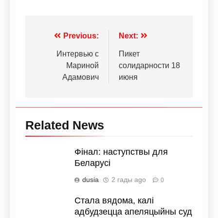
Previous:
Next:
Интервью с
Пикет
Мариной
солидарности 18
Адамович
июня
Related News
Фiнал: наступствы для
Беларусі
dusia
2 гады ago
0
Стала вядома, калі
адбудзецца апеляцыйны суд