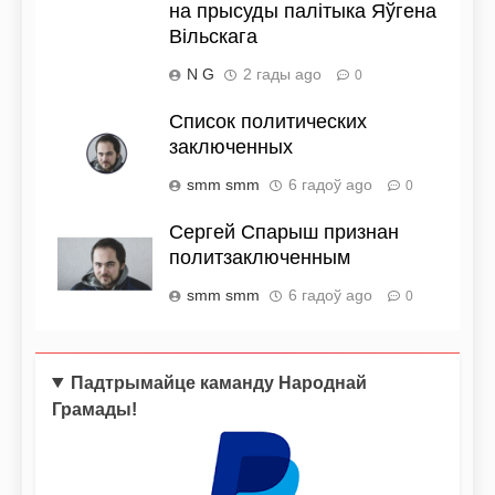
на прысуды палітыка Яўгена
Вільскага
N G
2 гады ago
0
Список политических
заключенных
smm smm
6 гадоў ago
0
Сергей Спарыш признан
политзаключенным
smm smm
6 гадоў ago
0
Падтрымайце каманду Народнай
Грамады!