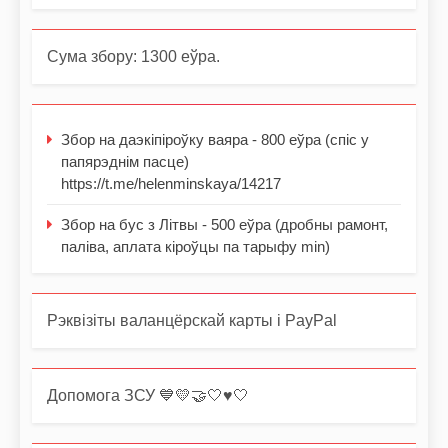
Сума збору: 1300 еўра.
Збор на даэкіпіроўку ваяра - 800 еўра (спіс у
папярэднім пасце)
https://t.me/helenminskaya/14217
Збор на бус з Літвы - 500 еўра (дробны рамонт,
паліва, аплата кіроўцы па тарыфу min)
Рэквізіты валанцёрскай карты і PayPal
Допомога ЗСУ 💙💛🤝🤍♥️🤍