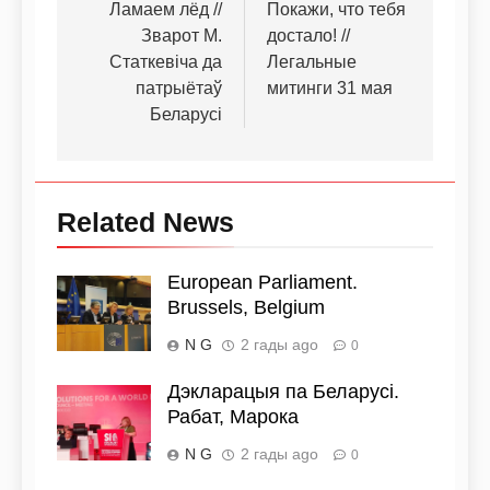
Ламаем лёд //
Покажи, что тебя
Зварот М.
достало! //
Статкевіча да
Легальные
патрыётаў
митинги 31 мая
Беларусі
Related News
European Parliament.
Brussels, Belgium
N G
2 гады ago
0
Дэкларацыя па Беларусі.
Рабат, Марока
N G
2 гады ago
0