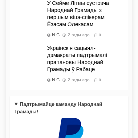
У Сейме Літвы сустрэча
Народнай Грамады з
першым віцэ-спікерам
Ёзасам Олекасам
N G
2 гады ago
0
Украінскія сацыял-
дэмакраты падтрымалі
прапановы Народнай
Грамады ў Рабаце
N G
2 гады ago
0
Падтрымайце каманду Народнай
Грамады!