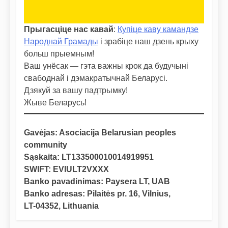
Прыгасціце нас кавай
:
Купіце каву камандзе
Народнай Грамады
і зрабіце наш дзень крыху
больш прыемным!
Ваш унёсак — гэта важны крок да будучыні
свабоднай і дэмакратычнай Беларусі.
Дзякуй за вашу падтрымку!
Жыве Беларусь!
Gavėjas: Asociacija Belarusian peoples
community
Sąskaita: LT133500010014919951
SWIFT: EVIULT2VXXX
Banko pavadinimas: Paysera LT, UAB
Banko adresas: Pilaitės pr. 16, Vilnius,
LT-04352, Lithuania