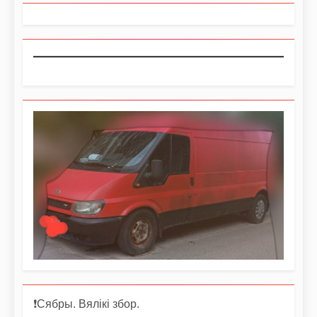
❗️Сябры. Вялікі збор.