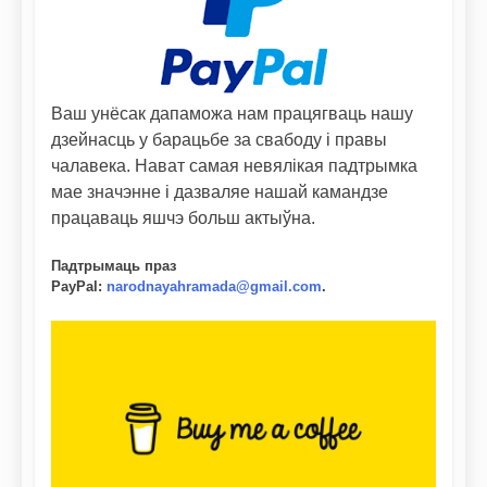
Ваш унёсак дапаможа нам працягваць нашу
дзейнасць у барацьбе за свабоду і правы
чалавека. Нават самая невялікая падтрымка
мае значэнне і дазваляе нашай камандзе
працаваць яшчэ больш актыўна.
Падтрымаць праз
PayPal
:
narodnayahramada@gmail.com
.