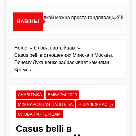
«Я не жывёла, якой можна проста гандляваць»У інтэрв’ю 
НАВІНЫ
1 Дзень Ago
Home
Слова партыйцам
Casus belli в отношениях Минска и Москвы.
Почему Лукашенко забрасывает камнями
Кремль
АНАЛІТЫКА
ВЫБАРЫ-2020
МІЖНАРОДНАЯ ПАЛІТЫКА
НЕЗАЛЕЖНАСЦЬ
СЛОВА ПАРТЫЙЦАМ
Casus belli в