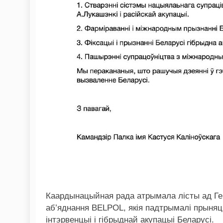
Каардынацыйная рада атрымала лісты ад Гер
аб’яднання BELPOL, якія падтрымалі прыняц
інтэрвенцыі і гібрыднай акупацыі Беларусі.