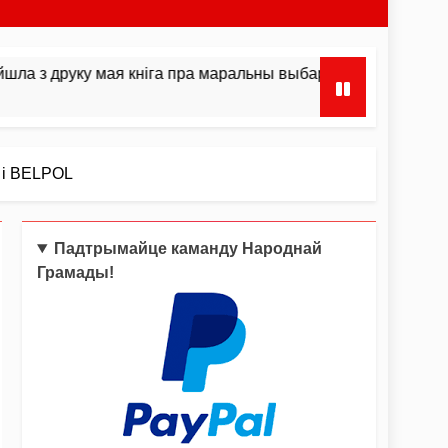
ку мая кніга пра маральны выбар і інстынкты
 і BELPOL
Падтрымайце каманду Народнай
Грамады!