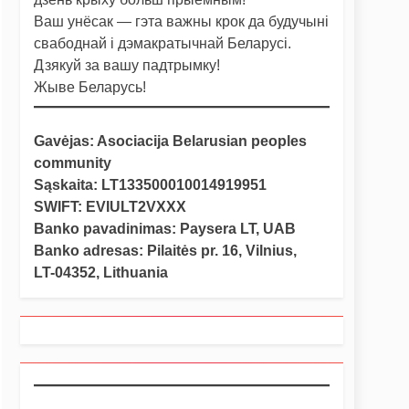
Ваш унёсак — гэта важны крок да будучыні
свабоднай і дэмакратычнай Беларусі.
Дзякуй за вашу падтрымку!
Жыве Беларусь!
Gavėjas: Asociacija Belarusian peoples
community
Sąskaita: LT133500010014919951
SWIFT: EVIULT2VXXX
Banko pavadinimas: Paysera LT, UAB
Banko adresas: Pilaitės pr. 16, Vilnius,
LT-04352, Lithuania