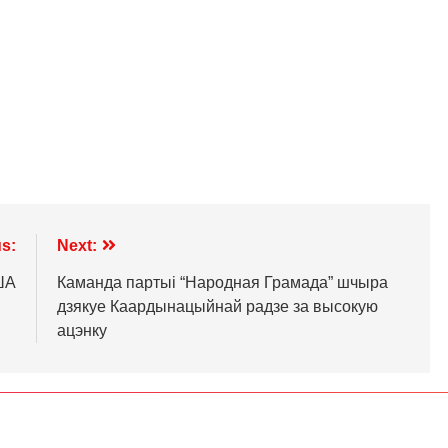
s:
Next:
ША
Каманда партыі “Народная Грамада” шчыра
дзякуе Каардынацыйнай радзе за высокую
ацэнку