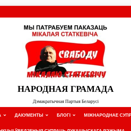
НАРОДНАЯ ГРАМАДА
Дэмакратычная Партыя Беларусі
А
ДАКУМЕНТЫ
БЛОГІ
МІЖНАРОДНАЕ СУПР
НКЦЫІ ЎВЕДЗЕНЫЯ СУПРАЦЬ ЛУКАШЫСКАГА РЭЖЫМА