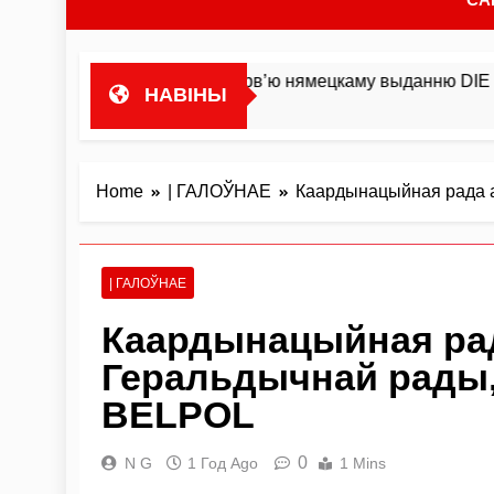
а гандляваць»У інтэрв’ю нямецкаму выданню DIE ZEIT Міка
НАВІНЫ
Home
| ГАЛОЎНАЕ
Каардынацыйная рада а
| ГАЛОЎНАЕ
Каардынацыйная рад
Геральдычнай рады, 
BELPOL
0
N G
1 Год Ago
1 Mins