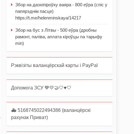
Збор на даэкіпіроўку ваяра - 800 еўра (спіс у
папярэднім пасце)
https://t.me/helenminskaya/14217
Збор на бус з Літвы - 500 еўра (дробны
рамонт, паліва, аплата кіроўцы па тарыфу
min)
Рэквізіты валанцёрскай карты і PayPal
Допомога ЗСУ 💙💛🤝🤍♥️🤍
🚑 5168745022494386 (валанцёрскі
рахунак Приват)