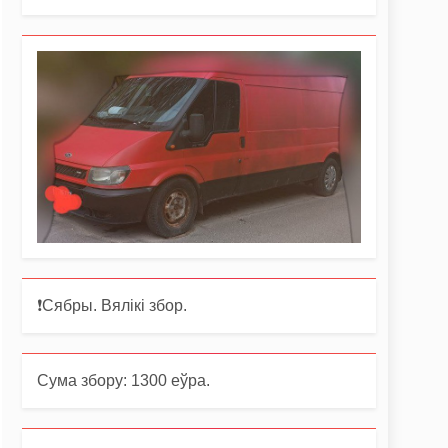
❗️Сябры. Вялікі збор.
Сума збору: 1300 еўра.