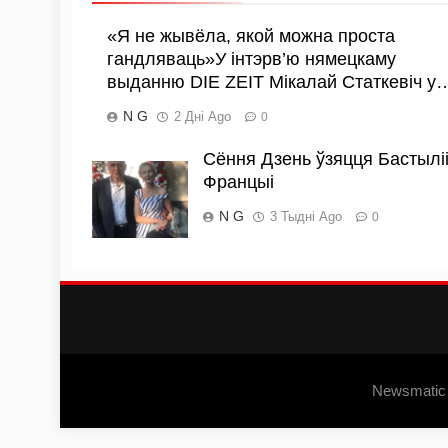
«Я не жывёла, якой можна проста
гандляваць»У інтэрв’ю нямецкаму
выданню DIE ZEIT Мікалай Статкевіч у
N G
2 Дні Ago
0
Сёння Дзень ўзяцця Бастыліі
Францыі
N G
3 Тыдні Ago
0
Newsmatic