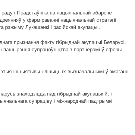
 раду і Прадстаўніка па нацыянальнай абароне
дзеянняў у фарміраванні нацыянальнай стратэгіі
га рэжыму Лукашэнкі і расійскай акупацыі.
нага прызнання факту гібрыднай акупацыі Беларусі,
і пашырэння супрацоўніцтва з партнёрамі ў сферы
тыя ініцыятывы і лічыць іх вызначальнымі ў змаганні
ларусь знаходзіцца пад гібрыднай акупацыяй, і
ыянальнага супраціву і міжнароднай падтрымкі