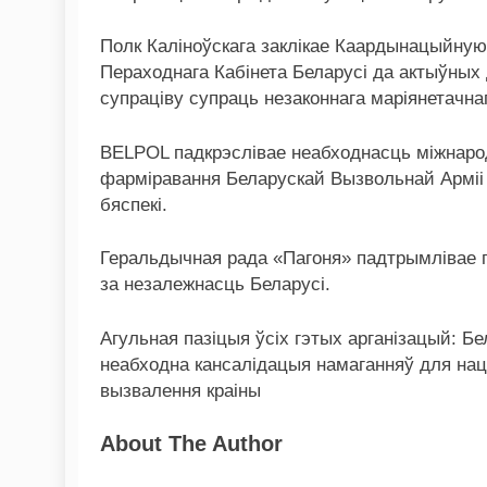
Полк Каліноўскага заклікае Каардынацыйную
Пераходнага Кабінета Беларусі да актыўных 
супраціву супраць незаконнага маріянетачна
BELPOL падкрэслівае неабходнасць міжнарод
фарміравання Беларускай Вызвольнай Арміі 
бяспекі.
Геральдычная рада «Пагоня» падтрымлівае гэ
за незалежнасць Беларусі.
Агульная пазіцыя ўсіх гэтых арганізацый: Бе
неабходна кансалідацыя намаганняў для нац
вызвалення краіны
About The Author