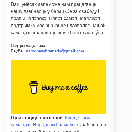
Ваш унёсак дапаможа нам працягваць
нашу дзейнасць у барацьбе за свабоду і
правы чалавека. Нават самая невялікая
падтрымка мае значэнне і дазваляе нашай
камандзе працаваць яшчэ больш актыўна.
Падтрымаць праз
PayPal
:
narodnayahramada@gmail.com
.
Прыгасціце нас кавай
:
Купіце каву
камандзе Народнай Грамады
і зрабіце наш
дзень крыху больш прыемным!