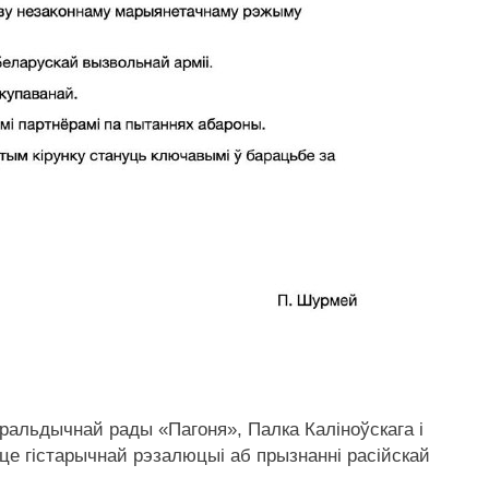
альдычнай рады «Пагоня», Палка Каліноўскага і
це гістарычнай рэзалюцыі аб прызнанні расійскай