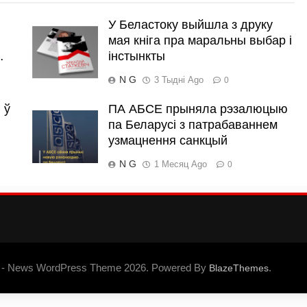
У Беластоку выйшла з друку
мая кніга пра маральны выбар і
…
інстынкты
N G
3 Тыдні Ago
0
 ў
ПА АБСЕ прыняла рэзалюцыю
па Беларусі з патрабаваннем
узмацнення санкцый
N G
1 Месяц Ago
0
 - News WordPress Theme 2026. Powered By
.
BlazeThemes