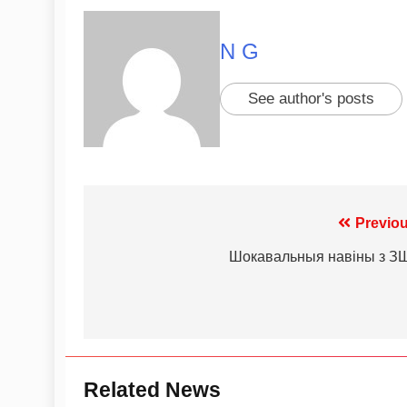
N G
See author's posts
Previou
Шокавальныя навіны з З
Related News