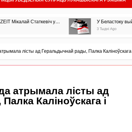
лай Статкевіч у…
У Беластоку выйшла з дру
3 Тыдні Ago
трымала лісты ад Геральдычнай рады, Палка Каліноўскага
а атрымала лісты ад
Палка Каліноўскага і