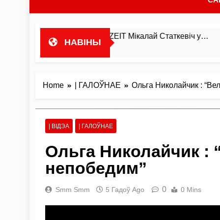
ецкаму выданню DIE ZEIT Мікалай Статкевіч у…
НАВІНЫ
Home
| ГАЛОЎНАЕ
Ольга Николайчик : “Ве
| ВІДЭА
| ГАЛОЎНАЕ
Ольга Николайчик :
непобедим”
0
Smm Smm
5 Гадоў Ago
0 Mins