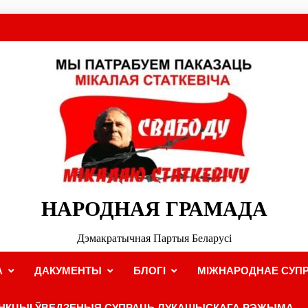
НАРОДНАЯ ГРАМАДА
Дэмакратычная Партыя Беларусі
А
ДАКУМЕНТЫ
БЛОГІ
МІЖНАРОДНАЕ СУПР
НКЦЫІ ЎВЕДЗЕНЫЯ СУПРАЦЬ ЛУКАШЫСКАГА РЭЖЫМА