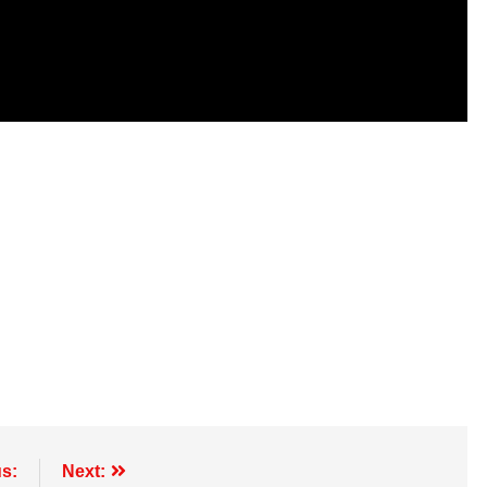
s:
Next: