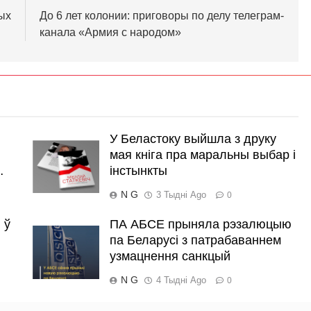
ых
До 6 лет колонии: приговоры по делу телеграм-
канала «Армия с народом»
У Беластоку выйшла з друку
мая кніга пра маральны выбар і
…
інстынкты
N G
3 Тыдні Ago
0
 ў
ПА АБСЕ прыняла рэзалюцыю
па Беларусі з патрабаваннем
узмацнення санкцый
N G
4 Тыдні Ago
0