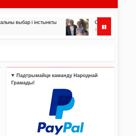
бар і інстынкты
Сёння Дзень ўзяцця Бастыл
3 Тыдні Ago
Падтрымайце каманду Народнай
Грамады!