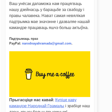
Ваш унёсак дапаможа нам працягваць
нашу дзейнасць у барацьбе за свабоду і
правы чалавека. Нават самая невялікая
падтрымка мае значэнне і дазваляе нашай
камандзе працаваць яшчэ больш актыўна.
Падтрымаць праз
PayPal
:
narodnayahramada@gmail.com
.
Прыгасціце нас кавай
:
Купіце каву
камандзе Народнай Грамады
і зрабіце наш
дзень крыху больш прыемным!