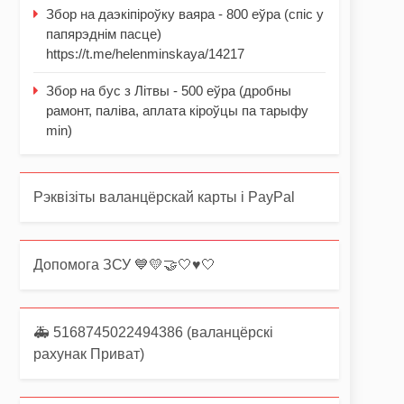
Збор на даэкіпіроўку ваяра - 800 еўра (спіс у
папярэднім пасце)
https://t.me/helenminskaya/14217
Збор на бус з Літвы - 500 еўра (дробны
рамонт, паліва, аплата кіроўцы па тарыфу
min)
Рэквізіты валанцёрскай карты і PayPal
Допомога ЗСУ 💙💛🤝🤍♥️🤍
🚑 5168745022494386 (валанцёрскі
рахунак Приват)