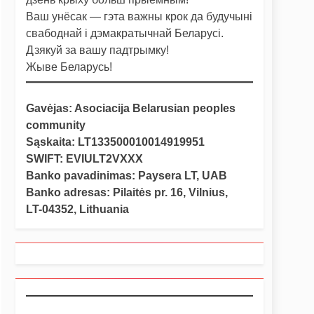
Ваш унёсак — гэта важны крок да будучыні
свабоднай і дэмакратычнай Беларусі.
Дзякуй за вашу падтрымку!
Жыве Беларусь!
Gavėjas: Asociacija Belarusian peoples
community
Sąskaita: LT133500010014919951
SWIFT: EVIULT2VXXX
Banko pavadinimas: Paysera LT, UAB
Banko adresas: Pilaitės pr. 16, Vilnius,
LT-04352, Lithuania