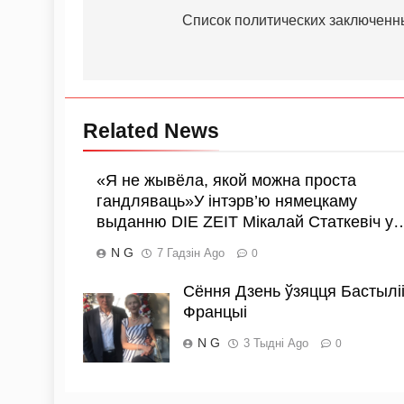
Список политических заключенн
Related News
«Я не жывёла, якой можна проста
гандляваць»У інтэрв’ю нямецкаму
выданню DIE ZEIT Мікалай Статкевіч у
N G
7 Гадзін Ago
0
Сёння Дзень ўзяцця Бастыліі
Францыі
N G
3 Тыдні Ago
0