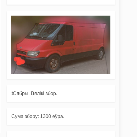
❗️Сябры. Вялікі збор.
Сума збору: 1300 еўра.