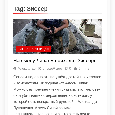
Tag:
Зиссер
СЛОВА ПАРТЫЙЦАМ
На смену Липаям приходят Зиссеры.
Александр
8 гадоў ago
0
6 mins
Совсем недавно от нас ушёл достойный человек
и замечательный журналист Алесь Липай.
Можно без преувеличения сказать: этот человек
был убит нашей омерзительной системой, у
которой есть конкретный рулевой – Александр
Лукашенко. Алесь Липай занимал
принципиальную позицию, что очень редко