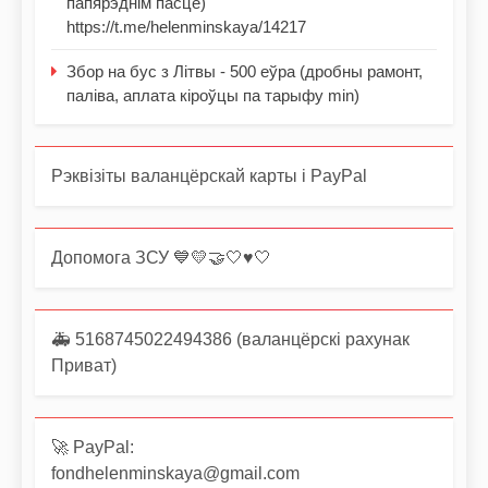
папярэднім пасце)
https://t.me/helenminskaya/14217
Збор на бус з Літвы - 500 еўра (дробны рамонт,
паліва, аплата кіроўцы па тарыфу min)
Рэквізіты валанцёрскай карты і PayPal
Допомога ЗСУ 💙💛🤝🤍♥️🤍
🚑 5168745022494386 (валанцёрскі рахунак
Приват)
🚀 PayPal:
fondhelenminskaya@gmail.com