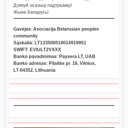
Дзякуй за вашу падтрымку!
Жыве Беларусь!
Gavėjas: Asociacija Belarusian peoples
community
Sąskaita: LT133500010014919951
SWIFT: EVIULT2VXXX
Banko pavadinimas: Paysera LT, UAB
Banko adresas: Pilaitės pr. 16, Vilnius,
LT-04352, Lithuania