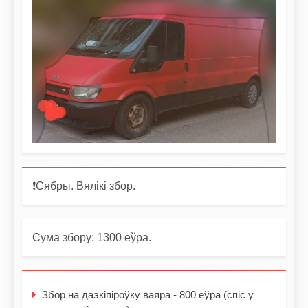
❗️Сябры. Вялікі збор.
Сума збору: 1300 еўра.
Збор на даэкіпіроўку ваяра - 800 еўра (спіс у