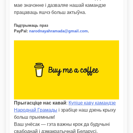
мае значэнне і дазваляе нашай камандзе
працаваць яшчэ больш актыўна.
Падтрымаць праз
PayPal
:
narodnayahramada@gmail.com
.
Прыгасціце нас кавай
:
Купіце каву камандзе
Народнай Грамады
і зрабіце наш дзень крыху
больш прыемным!
Ваш унёсак — гэта важны крок да будучыні
свабоднай і дэмакратычнай Беларусі.