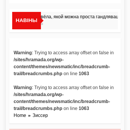
«Я не жывёла, якой можна проста гандляваць»У ін
НАВІНЫ
12 Гадзін Ago
Warning
: Trying to access array offset on false in
/sites/hramada.org/wp-
content/themes/newsmatic/inc/breadcrumb-
trail/breadcrumbs.php
on line
1063
Warning
: Trying to access array offset on false in
/sites/hramada.org/wp-
content/themes/newsmatic/inc/breadcrumb-
trail/breadcrumbs.php
on line
1063
Home
Зиссер