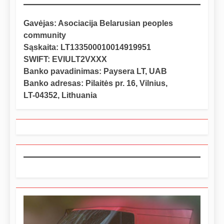
Gavėjas: Asociacija Belarusian peoples
community
Sąskaita: LT133500010014919951
SWIFT: EVIULT2VXXX
Banko pavadinimas: Paysera LT, UAB
Banko adresas: Pilaitės pr. 16, Vilnius,
LT-04352, Lithuania