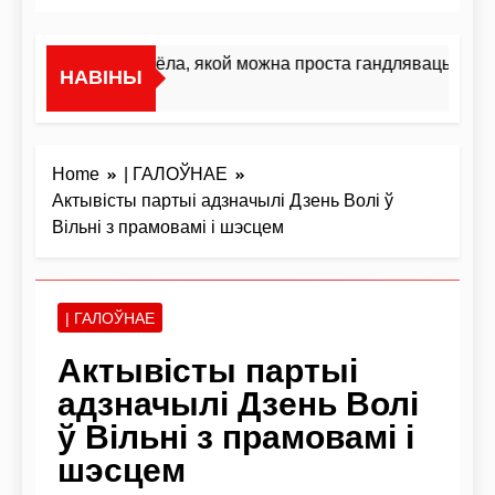
«Я не жывёла, якой можна проста гандляваць»У інт
НАВІНЫ
16 Гадзін Ago
Home
| ГАЛОЎНАЕ
Актывісты партыі адзначылі Дзень Волі ў
Вільні з прамовамі і шэсцем
| ГАЛОЎНАЕ
Актывісты партыі
адзначылі Дзень Волі
ў Вільні з прамовамі і
шэсцем