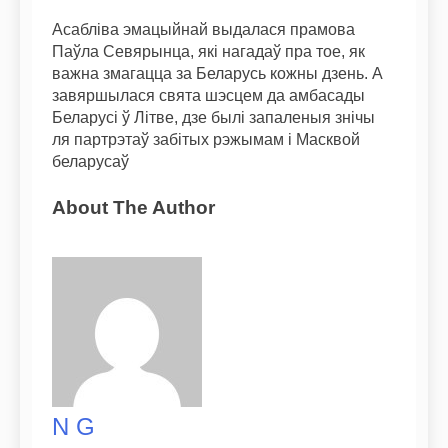
Асабліва эмацыйнай выдалася прамова
Паўла Севярынца, які нагадаў пра тое, як
важна змагацца за Беларусь кожны дзень. А
завяршылася свята шэсцем да амбасады
Беларусі ў Літве, дзе былі запаленыя знічы
ля партрэтаў забітых рэжымам і Масквой
беларусаў
About The Author
N G