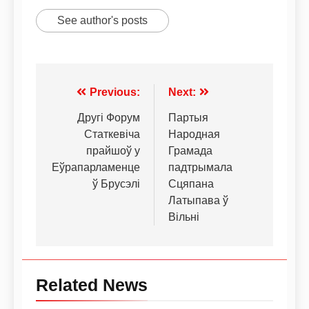
See author's posts
Previous:
Next:
Другі Форум
Партыя
Статкевіча
Народная
прайшоў у
Грамада
Еўрапарламенце
падтрымала
ў Брусэлі
Сцяпана
Латыпава ў
Вільні
Related News