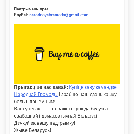
Падтрымаць праз
PayPal
:
narodnayahramada@gmail.com
.
Прыгасціце нас кавай
:
Купіце каву камандзе
Народнай Грамады
і зрабіце наш дзень крыху
больш прыемным!
Ваш унёсак — гэта важны крок да будучыні
свабоднай і дэмакратычнай Беларусі.
Дзякуй за вашу падтрымку!
Жыве Беларусь!