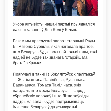
Учора актывісты нашай партыі прыядналіся
да святкаванняў Дня Волі ў Вільні.
Разам мы праслухалі зварот старшыні Рады
БНР Івонкі Сурвілы, якая нагадала пра тое,
што Беларусь будзе вольнай толькі тады, калі
над ёй не будзе так званага “старэйшага
брата” з Крамля.
Прагучалі вітанні і з боку літоўскіх палітыкаў
— Жыгімантаса Павілёніса, Русланаса
Баранаваса, Томаса Тамілінаса, якія
нагадалі, што месца Беларусі — сярод
еўрапейскіх народаў і што Літва заўсёды
падтрымлівала і будзе падтрымліваць
імкненне беларусаў да дэмакратыі.