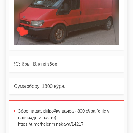
❗️Сябры. Вялікі збор.
Сума збору: 1300 еўра.
Збор на даэкіпіроўку ваяра - 800 еўра (спіс у
папярэднім пасце)
https://t.me/helenminskaya/14217