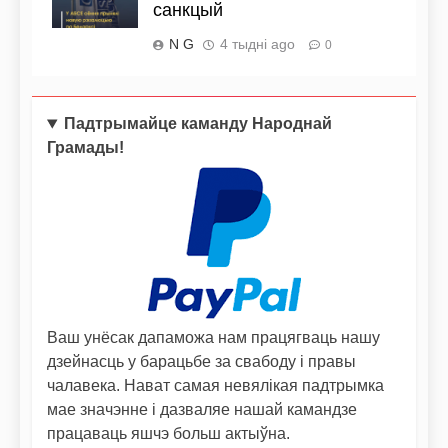
санкцый
N G
4 тыдні ago
0
Падтрымайце каманду Народнай
Грамады!
Ваш унёсак дапаможа нам працягваць нашу
дзейнасць у барацьбе за свабоду і правы
чалавека. Нават самая невялікая падтрымка
мае значэнне і дазваляе нашай камандзе
працаваць яшчэ больш актыўна.