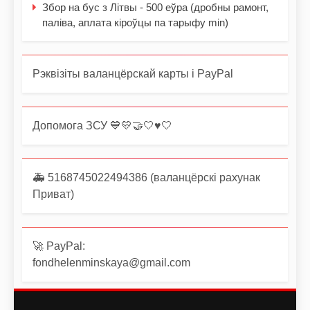
Збор на бус з Літвы - 500 еўра (дробны рамонт,
паліва, аплата кіроўцы па тарыфу min)
Рэквізіты валанцёрскай карты і PayPal
Допомога ЗСУ 💙💛🤝🤍♥️🤍
🚑 5168745022494386 (валанцёрскі рахунак
Приват)
🚀 PayPal:
fondhelenminskaya@gmail.com