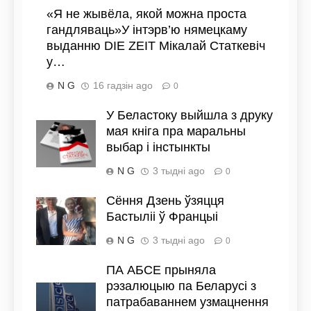
«Я не жывёла, якой можна проста
гандляваць»У інтэрв’ю нямецкаму
выданню DIE ZEIT Мікалай Статкевіч
у…
N G
16 гадзін ago
0
У Беластоку выйшла з друку
мая кніга пра маральны
выбар і інстынкты
N G
3 тыдні ago
0
Сёння Дзень ўзяцця
Бастыліі ў Францыі
N G
3 тыдні ago
0
ПА АБСЕ прыняла
рэзалюцыю па Беларусі з
патрабаваннем узмацнення