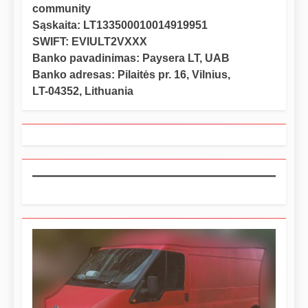
community
Sąskaita: LT133500010014919951
SWIFT: EVIULT2VXXX
Banko pavadinimas: Paysera LT, UAB
Banko adresas: Pilaitės pr. 16, Vilnius,
LT-04352, Lithuania