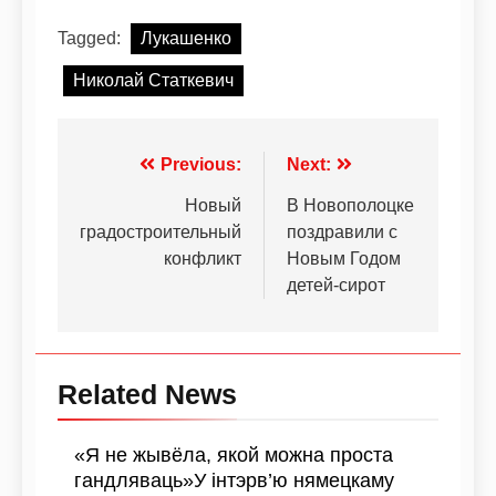
Tagged:
Лукашенко
Николай Статкевич
Previous:
Next:
Новый
В Новополоцке
градостроительный
поздравили с
конфликт
Новым Годом
детей-сирот
Related News
«Я не жывёла, якой можна проста
гандляваць»У інтэрв’ю нямецкаму