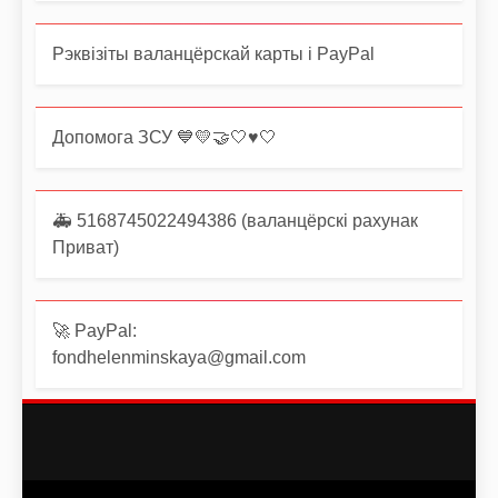
Рэквізіты валанцёрскай карты і PayPal
Допомога ЗСУ 💙💛🤝🤍♥️🤍
🚑 5168745022494386 (валанцёрскі рахунак
Приват)
🚀 PayPal:
fondhelenminskaya@gmail.com