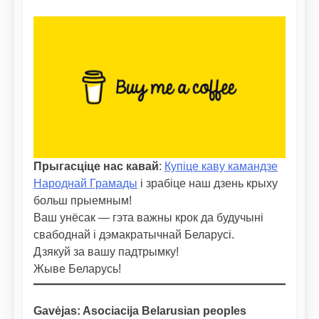
Прыгасціце нас кавай
:
Купіце каву камандзе
Народнай Грамады
і зрабіце наш дзень крыху
больш прыемным!
Ваш унёсак — гэта важны крок да будучыні
свабоднай і дэмакратычнай Беларусі.
Дзякуй за вашу падтрымку!
Жыве Беларусь!
Gavėjas: Asociacija Belarusian peoples