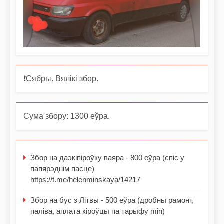
❗️Сябры. Вялікі збор.
Сума збору: 1300 еўра.
Збор на даэкіпіроўку ваяра - 800 еўра (спіс у
папярэднім пасце)
https://t.me/helenminskaya/14217
Збор на бус з Літвы - 500 еўра (дробны рамонт,
паліва, аплата кіроўцы па тарыфу min)