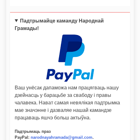
Падтрымайце каманду Народнай
Грамады!
Ваш унёсак дапаможа нам працягваць нашу
дзейнасць у барацьбе за свабоду і правы
чалавека. Нават самая невялікая падтрымка
мае значэнне і дазваляе нашай камандзе
працаваць яшчэ больш актыўна.
Падтрымаць праз
PayPal
:
narodnayahramada@gmail.com
.