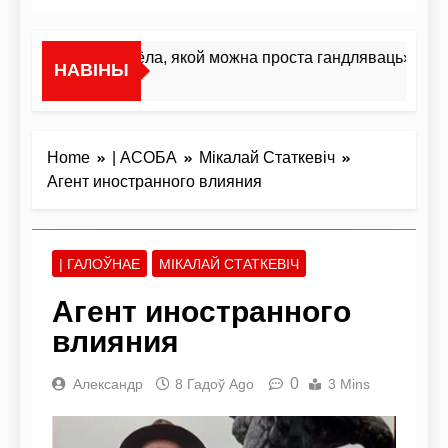
«Я не жывёла, якой можна проста гандляваць»У інтэ
НАВІНЫ
17 Гадзін Ago
Home
| АСОБА
Мікалай Статкевіч
Агент иностранного влияния
| ГАЛОЎНАЕ
МІКАЛАЙ СТАТКЕВІЧ
Агент иностранного
влияния
0
Александр
8 Гадоў Ago
3 Mins