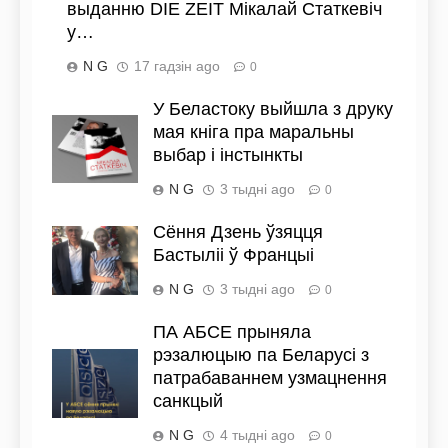
выданню DIE ZEIT Мікалай Статкевіч
у…
N G
17 гадзін ago
0
У Беластоку выйшла з друку
мая кніга пра маральны
выбар і інстынкты
N G
3 тыдні ago
0
Сёння Дзень ўзяцця
Бастыліі ў Францыі
N G
3 тыдні ago
0
ПА АБСЕ прыняла
рэзалюцыю па Беларусі з
патрабаваннем узмацнення
санкцый
N G
4 тыдні ago
0