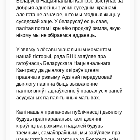
Беларускі Нацыянальны Кангрэс выступае за
добрыя адносіны з усімі суседнімі краінамі,
але гэта не азначае, што мы згодныя жыць у
суседскай хаце. У беларусаў ёсць свая,
палітая потам і крывёю продкаў, зямля, якую
нікому мы не збіраемся аддаваць.
У звязку з лёсавызначальным момантам
нашай гісторыі, рада БНК заяўляе пра
гатоўнасць Беларускага Нацыянальнага
Кангрэсу да дыялогу з кіраўніцтвам
правячага рэжыму. Адзінай перадумовай
дыялогу павінна быць вызваленне
палітвязняў і аднаўленне ў правах усіх раней
асуджаных па палітычных матывах.
Калі нашыя прапановы публічнасці і дыялогу
будуць праігнараваныя, калі дзеянні
кіраўніцтва рэжыма і надалей будуць
таемнымі, самаўпраўнымі, мы заяўляем пра
нашу гатоўнасць змагацца за Беларусь усімі