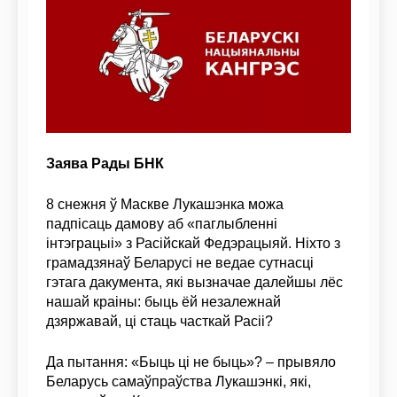
Заява Рады БНК
8 снежня ў Маскве Лукашэнка можа
падпісаць дамову аб «паглыбленні
інтэграцыі» з Расійскай Федэрацыяй. Ніхто з
грамадзянаў Беларусі не ведае сутнасці
гэтага дакумента, які вызначае далейшы лёс
нашай краіны: быць ёй незалежнай
дзяржавай, ці стаць часткай Расіі?
Да пытання: «Быць ці не быць»? – прывяло
Беларусь самаўпраўства Лукашэнкі, які,