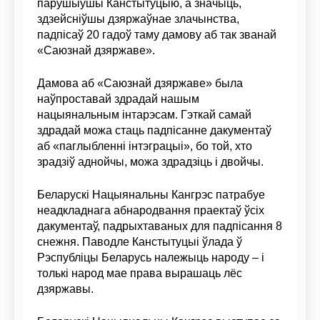
парушыўшы Канстытуцыю, а значыць,
здзейсніўшы дзяржаўнае злачынства,
падпісаў 20 гадоў таму дамову аб так званай
«Саюзнай дзяржаве».
Дамова аб «Саюзнай дзяржаве» была
наўпроставай здрадай нашым
нацыянальным інтарэсам. Гэткай самай
здрадай можа стаць падпісанне дакументаў
аб «паглыбленні інтэграцыі», бо той, хто
зрадзіў аднойчы, можа здрадзіць і двойчы.
Беларускі Нацыянальны Кангрэс патрабуе
неадкладнага абнародвання праектаў ўсіх
дакументаў, падрыхтаваных для падпісання 8
снежня. Паводле Канстытуцыі ўлада ў
Рэспубліцы Беларусь належыць народу – і
толькі народ мае права вырашаць лёс
дзяржавы.