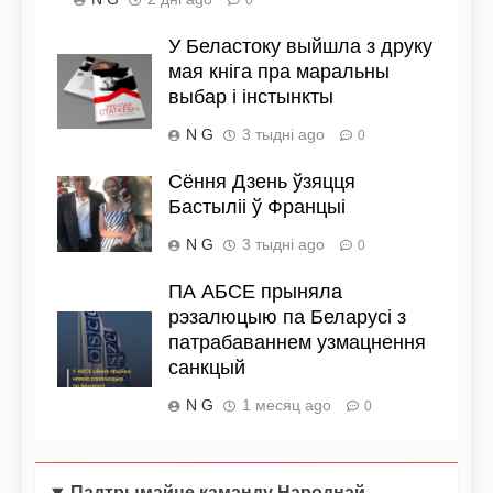
0
У Беластоку выйшла з друку
мая кніга пра маральны
выбар і інстынкты
N G
3 тыдні ago
0
Сёння Дзень ўзяцця
Бастыліі ў Францыі
N G
3 тыдні ago
0
ПА АБСЕ прыняла
рэзалюцыю па Беларусі з
патрабаваннем узмацнення
санкцый
N G
1 месяц ago
0
Падтрымайце каманду Народнай