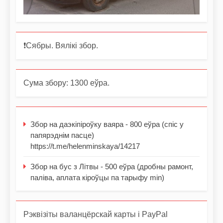
❗️Сябры. Вялікі збор.
Сума збору: 1300 еўра.
Збор на даэкіпіроўку ваяра - 800 еўра (спіс у
папярэднім пасце)
https://t.me/helenminskaya/14217
Збор на бус з Літвы - 500 еўра (дробны рамонт,
паліва, аплата кіроўцы па тарыфу min)
Рэквізіты валанцёрскай карты і PayPal