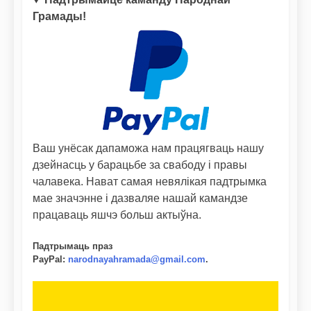
Грамады!
Ваш унёсак дапаможа нам працягваць нашу
дзейнасць у барацьбе за свабоду і правы
чалавека. Нават самая невялікая падтрымка
мае значэнне і дазваляе нашай камандзе
працаваць яшчэ больш актыўна.
Падтрымаць праз
PayPal
:
narodnayahramada@gmail.com
.