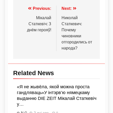
Previous:
Next:
Мікалай
Николай
Статкевіч: З
Статкевич:
днём герояў!
Почему
чиновники
отгородились от
народа?
Related News
«Я не жывёла, якой можна проста
гандляваць»У інтэрв’ю нямецкаму
выданню DIE ZEIT Мікалай Статкевіч
у…
N G
2 дні ago