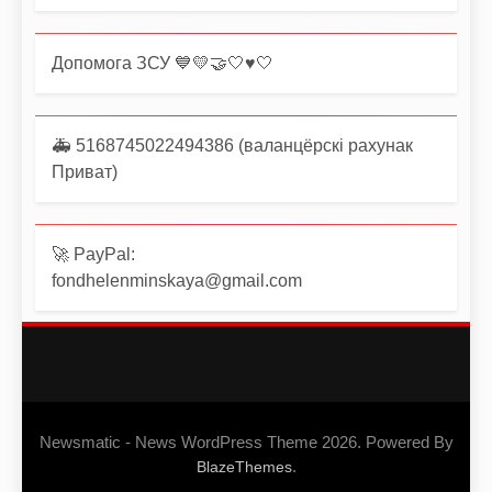
Допомога ЗСУ 💙💛🤝🤍♥️🤍
🚑 5168745022494386 (валанцёрскі рахунак
Приват)
🚀 PayPal:
fondhelenminskaya@gmail.com
Newsmatic - News WordPress Theme 2026. Powered By
.
BlazeThemes