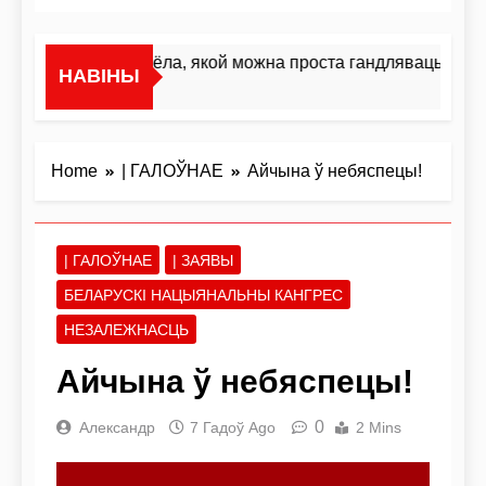
«Я не жывёла, якой можна проста гандляваць»У інт
НАВІНЫ
2 Дні Ago
Home
| ГАЛОЎНАЕ
Айчына ў небяспецы!
| ГАЛОЎНАЕ
| ЗАЯВЫ
БЕЛАРУСКІ НАЦЫЯНАЛЬНЫ КАНГРЕС
НЕЗАЛЕЖНАСЦЬ
Айчына ў небяспецы!
0
Александр
7 Гадоў Ago
2 Mins