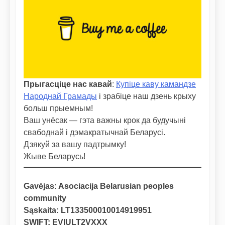
Прыгасціце нас кавай
:
Купіце каву камандзе
Народнай Грамады
і зрабіце наш дзень крыху
больш прыемным!
Ваш унёсак — гэта важны крок да будучыні
свабоднай і дэмакратычнай Беларусі.
Дзякуй за вашу падтрымку!
Жыве Беларусь!
Gavėjas: Asociacija Belarusian peoples
community
Sąskaita: LT133500010014919951
SWIFT: EVIULT2VXXX