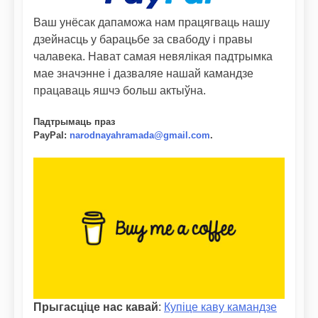
Ваш унёсак дапаможа нам працягваць нашу
дзейнасць у барацьбе за свабоду і правы
чалавека. Нават самая невялікая падтрымка
мае значэнне і дазваляе нашай камандзе
працаваць яшчэ больш актыўна.
Падтрымаць праз
PayPal
:
narodnayahramada@gmail.com
.
Прыгасціце нас кавай
:
Купіце каву камандзе