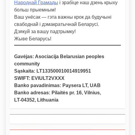
Народнай Грамады
і зрабіце наш дзень крыху
больш прыемным!
Ваш унёсак — гэта важны крок да будучыні
свабоднай і дэмакратычнай Беларусі.
Дзякуй за вашу падтрымку!
Жыве Беларусь!
Gavėjas: Asociacija Belarusian peoples
community
Sąskaita: LT133500010014919951
SWIFT: EVIULT2VXXX
Banko pavadinimas: Paysera LT, UAB
Banko adresas: Pilaitės pr. 16, Vilnius,
LT-04352, Lithuania