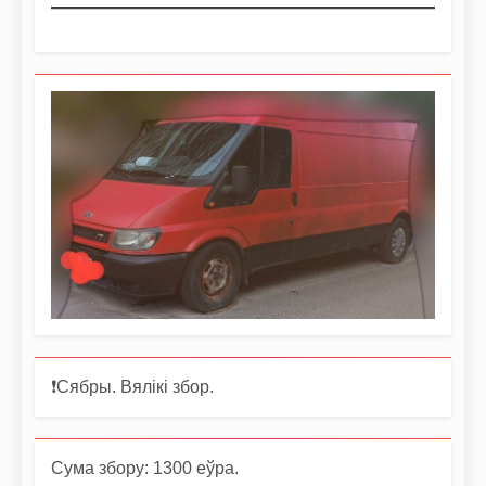
❗️Сябры. Вялікі збор.
Сума збору: 1300 еўра.