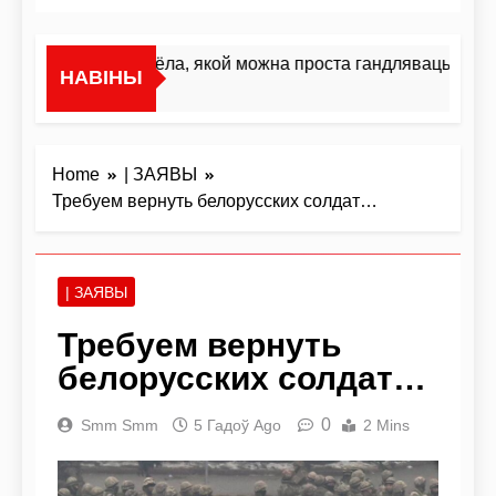
«Я не жывёла, якой можна проста гандляваць»У інтэ
НАВІНЫ
12 Гадзін Ago
Home
| ЗАЯВЫ
Требуем вернуть белорусских солдат…
| ЗАЯВЫ
Требуем вернуть
белорусских солдат…
0
Smm Smm
5 Гадоў Ago
2 Mins