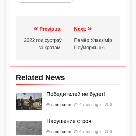
Previous:
Next:
2022 год сустрэў
Памёр Уладзімір
за кратамі
Неўмяржыцкі
Related News
Победителей не будет!
smm smm
4 гады ago
0
Нарушение строя
smm smm
4 гады ago
0