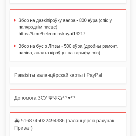
Збор на даэкіпіроўку ваяра - 800 еўра (спіс у
папярэднім пасце)
https://t.me/helenminskaya/14217
Збор на бус з Літвы - 500 еўра (дробны рамонт,
паліва, аплата кіроўцы па тарыфу min)
Рэквізіты валанцёрскай карты і PayPal
Допомога ЗСУ 💙💛🤝🤍♥️🤍
🚑 5168745022494386 (валанцёрскі рахунак
Приват)