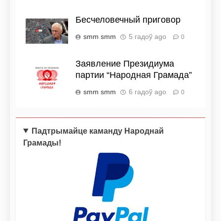
Бесчеловечный приговор
smm smm
5 гадоў ago
0
Заявление Президиума
партии “Народная Грамада”
smm smm
6 гадоў ago
0
Падтрымайце каманду Народнай
Грамады!