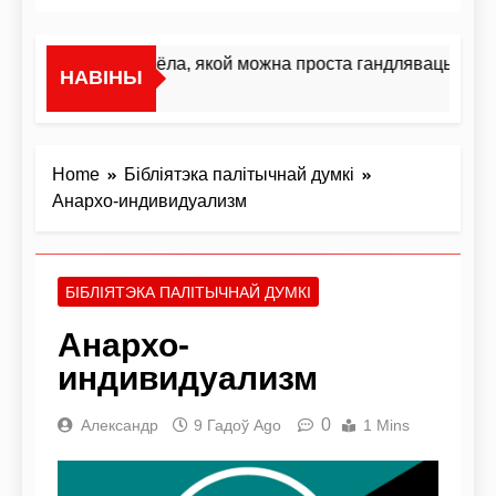
«Я не жывёла, якой можна проста гандляваць»У інт
НАВІНЫ
1 Дзень Ago
Home
Бібліятэка палітычнай думкі
Анархо-индивидуализм
БІБЛІЯТЭКА ПАЛІТЫЧНАЙ ДУМКІ
Анархо-
индивидуализм
0
Александр
9 Гадоў Ago
1 Mins