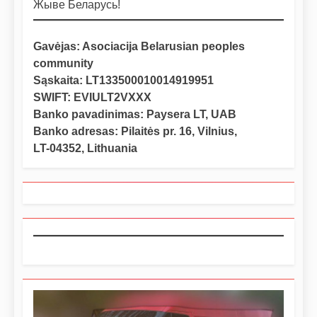
Жыве Беларусь!
Gavėjas: Asociacija Belarusian peoples
community
Sąskaita: LT133500010014919951
SWIFT: EVIULT2VXXX
Banko pavadinimas: Paysera LT, UAB
Banko adresas: Pilaitės pr. 16, Vilnius,
LT-04352, Lithuania