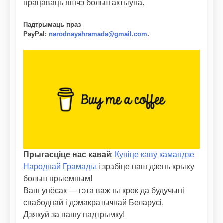
працаваць яшчэ больш актыўна.
Падтрымаць праз
PayPal
:
narodnayahramada@gmail.com
.
Прыгасціце нас кавай
:
Купіце каву камандзе
Народнай Грамады
і зрабіце наш дзень крыху
больш прыемным!
Ваш унёсак — гэта важны крок да будучыні
свабоднай і дэмакратычнай Беларусі.
Дзякуй за вашу падтрымку!