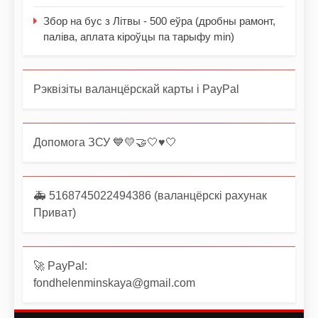
Збор на бус з Літвы - 500 еўра (дробны рамонт,
паліва, аплата кіроўцы па тарыфу min)
Рэквізіты валанцёрскай карты і PayPal
Допомога ЗСУ 💙💛🤝🤍♥️🤍
🚑 5168745022494386 (валанцёрскі рахунак
Приват)
🚀 PayPal:
fondhelenminskaya@gmail.com