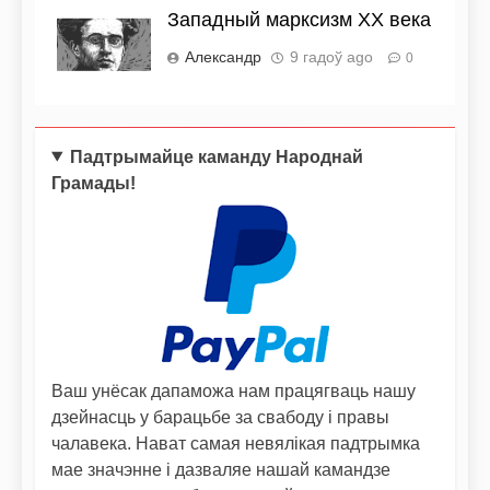
Западный марксизм XX века
Александр
9 гадоў ago
0
Падтрымайце каманду Народнай
Грамады!
Ваш унёсак дапаможа нам працягваць нашу
дзейнасць у барацьбе за свабоду і правы
чалавека. Нават самая невялікая падтрымка
мае значэнне і дазваляе нашай камандзе