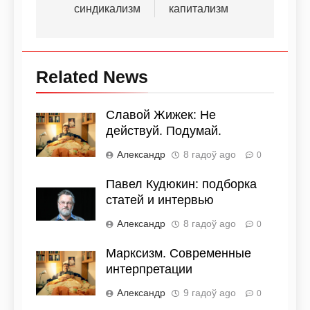
синдикализм
капитализм
Related News
Славой Жижек: Не
действуй. Подумай.
Александр
8 гадоў ago
0
Павел Кудюкин: подборка
статей и интервью
Александр
8 гадоў ago
0
Марксизм. Современные
интерпретации
Александр
9 гадоў ago
0