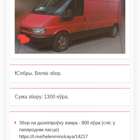
❗️Сябры. Вялікі збор.
Сума збору: 1300 еўра.
Збор на даэкіпіроўку ваяра - 800 еўра (спіс у
папярэднім пасце)
https://t.me/helenminskaya/14217