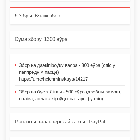
❗️Сябры. Вялікі збор.
Сума збору: 1300 еўра.
Збор на даэкіпіроўку ваяра - 800 еўра (спіс у
папярэднім пасце)
https://t.me/helenminskaya/14217
Збор на бус з Літвы - 500 еўра (дробны рамонт,
паліва, аплата кіроўцы па тарыфу min)
Рэквізіты валанцёрскай карты і PayPal