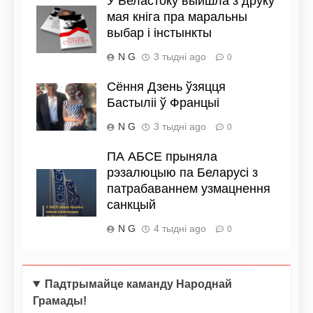
У Беластоку выйшла з друку
мая кніга пра маральны
выбар і інстынкты
N G
3 тыдні ago
0
Сёння Дзень ўзяцця
Бастыліі ў Францыі
N G
3 тыдні ago
0
ПА АБСЕ прыняла
рэзалюцыю па Беларусі з
патрабаваннем узмацнення
санкцый
N G
4 тыдні ago
0
Падтрымайце каманду Народнай
Грамады!