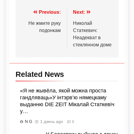
Previous:
Next:
Не жмите руку
Николай
подонкам
Статкевич:
Неадекват в
стеклянном доме
Related News
«Я не жывёла, якой можна проста
гандляваць»У інтэрв’ю нямецкаму
выданню DIE ZEIT Мікалай Статкевіч
у…
N G
1 дзень ago
0