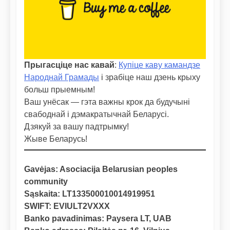
Прыгасціце нас кавай
:
Купіце каву камандзе
Народнай Грамады
і зрабіце наш дзень крыху
больш прыемным!
Ваш унёсак — гэта важны крок да будучыні
свабоднай і дэмакратычнай Беларусі.
Дзякуй за вашу падтрымку!
Жыве Беларусь!
Gavėjas: Asociacija Belarusian peoples
community
Sąskaita: LT133500010014919951
SWIFT: EVIULT2VXXX
Banko pavadinimas: Paysera LT, UAB