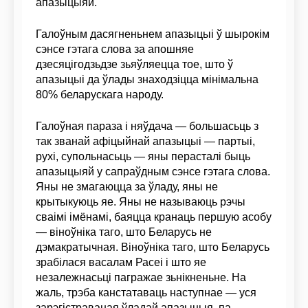
апазыцыяй.
Галоўным дасягненьнем апазыцыі ў шырокім
сэнсе гэтага слова за апошняе
дзесяцігодзьдзе зьяўляецца тое, што ў
апазыцыі да ўлады знаходзіцца мінімальна
80% беларускага народу.
Галоўная параза і няўдача — большасьць з
так званай афіцыйнай апазыцыі — партыі,
рухі, супольнасьць — яны перасталі быць
апазыцыяй у сапраўдным сэнсе гэтага слова.
Яны не змагаюцца за ўладу, яны не
крытыкуюць яе. Яны не называюць рэчы
сваімі імёнамі, баяцца кранаць першую асобу
— віноўніка таго, што Беларусь не
дэмакратычная. Віноўніка таго, што Беларусь
зрабілася васалам Расеі і што яе
незалежнасьці пагражае зьнікненьне. На
жаль, трэба канстатаваць наступнае — уся
зарэгістраваная ўладай апазыцыя, па