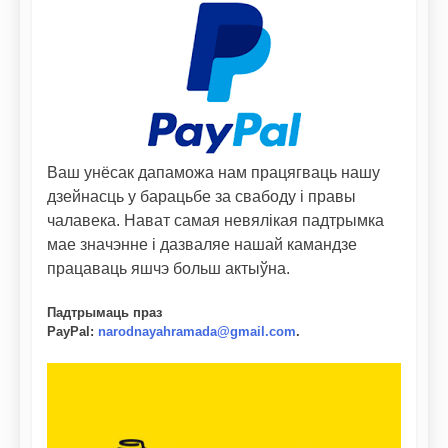
Ваш унёсак дапаможа нам працягваць нашу
дзейнасць у барацьбе за свабоду і правы
чалавека. Нават самая невялікая падтрымка
мае значэнне і дазваляе нашай камандзе
працаваць яшчэ больш актыўна.
Падтрымаць праз
PayPal
:
narodnayahramada@gmail.com
.