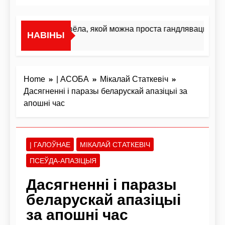
«Я не жывёла, якой можна проста гандляваць»У інт
НАВІНЫ
1 Дзень Ago
Home
| АСОБА
Мікалай Статкевіч
Дасягненні і паразы беларускай апазіцыі за
апошні час
| ГАЛОЎНАЕ
МІКАЛАЙ СТАТКЕВІЧ
ПСЕЎДА-АПАЗІЦЫЯ
Дасягненні і паразы
беларускай апазіцыі
за апошні час