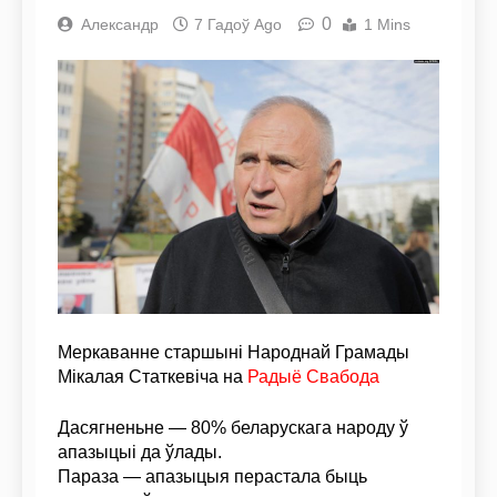
0
Александр
7 Гадоў Ago
1 Mins
Меркаванне старшыні Народнай Грамады
Мікалая Статкевіча на
Радыё Свабода
Дасягненьне — 80% беларускага народу ў
апазыцыі да ўлады.
Параза — апазыцыя перастала быць