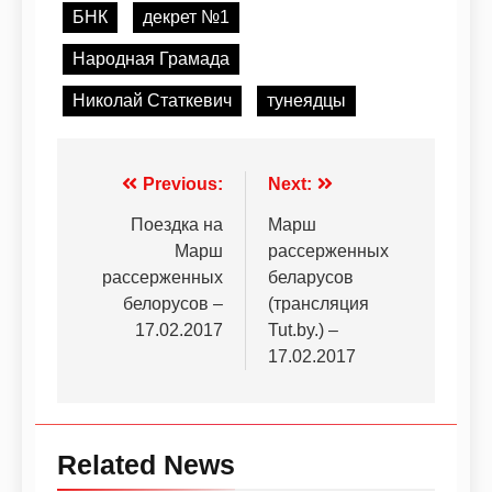
БНК
декрет №1
Народная Грамада
Николай Статкевич
тунеядцы
Previous:
Next:
Поездка на
Марш
Марш
рассерженных
рассерженных
беларусов
белорусов –
(трансляция
17.02.2017
Tut.by.) –
17.02.2017
Related News