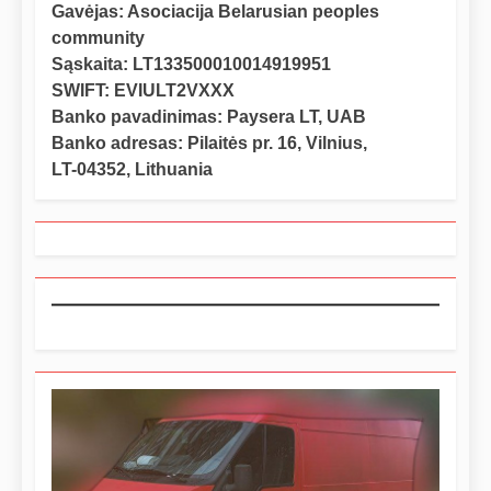
Gavėjas: Asociacija Belarusian peoples
community
Sąskaita: LT133500010014919951
SWIFT: EVIULT2VXXX
Banko pavadinimas: Paysera LT, UAB
Banko adresas: Pilaitės pr. 16, Vilnius,
LT-04352, Lithuania