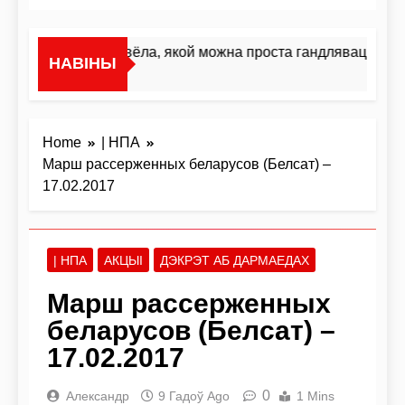
«Я не жывёла, якой можна проста гандляваць»У ін
НАВІНЫ
2 Дні Ago
Home
| НПА
Марш рассерженных беларусов (Белсат) –
17.02.2017
| НПА
АКЦЫІ
ДЭКРЭТ АБ ДАРМАЕДАХ
Марш рассерженных
беларусов (Белсат) –
17.02.2017
0
Александр
9 Гадоў Ago
1 Mins