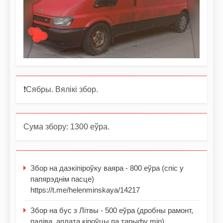
❗️Сябры. Вялікі збор.
Сума збору: 1300 еўра.
Збор на даэкіпіроўку ваяра - 800 еўра (спіс у
папярэднім пасце)
https://t.me/helenminskaya/14217
Збор на бус з Літвы - 500 еўра (дробны рамонт,
паліва, аплата кіроўцы па тарыфу min)