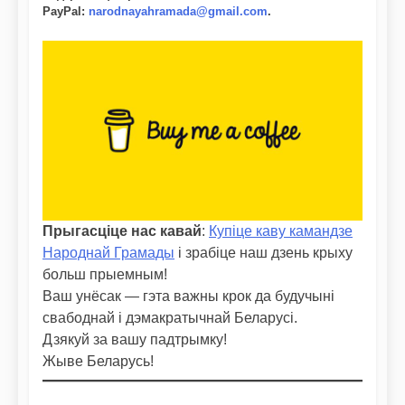
PayPal
:
narodnayahramada@gmail.com
.
Прыгасціце нас кавай
:
Купіце каву камандзе
Народнай Грамады
і зрабіце наш дзень крыху
больш прыемным!
Ваш унёсак — гэта важны крок да будучыні
свабоднай і дэмакратычнай Беларусі.
Дзякуй за вашу падтрымку!
Жыве Беларусь!