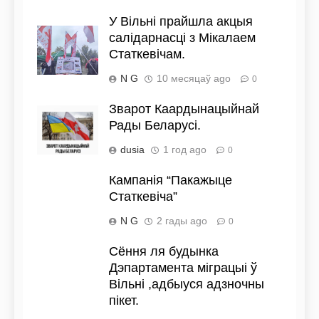
У Вільні прайшла акцыя
салідарнасці з Мікалаем
Статкевічам.
N G
10 месяцаў ago
0
Зварот Каардынацыйнай
Рады Беларусі.
dusia
1 год ago
0
Кампанія “Пакажыце
Статкевіча”
N G
2 гады ago
0
Сёння ля будынка
Дэпартамента міграцыі ў
Вільні ,адбыуся адзночны
пікет.