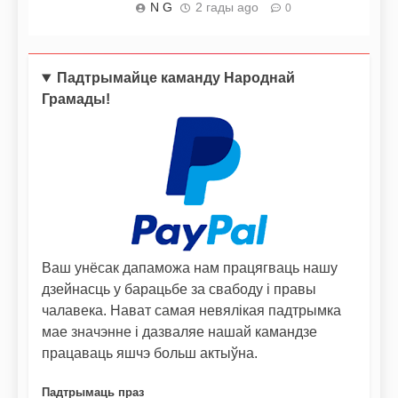
N G
2 гады ago
0
Падтрымайце каманду Народнай
Грамады!
Ваш унёсак дапаможа нам працягваць нашу
дзейнасць у барацьбе за свабоду і правы
чалавека. Нават самая невялікая падтрымка
мае значэнне і дазваляе нашай камандзе
працаваць яшчэ больш актыўна.
Падтрымаць праз