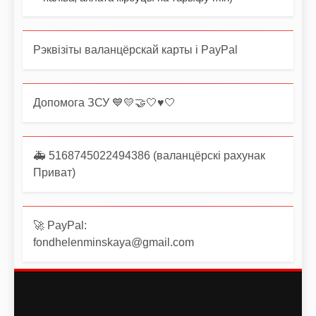
Рэквізіты валанцёрскай карты і PayPal
Допомога ЗСУ 💙💛🤝🤍♥️🤍
🚑 5168745022494386 (валанцёрскі рахунак
Приват)
🚀 PayPal:
fondhelenminskaya@gmail.com