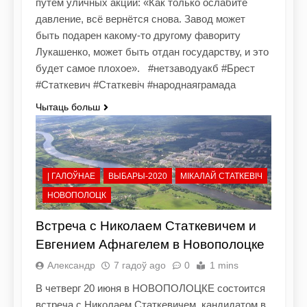
путём уличных акций: «Как только ослабите
давление, всё вернётся снова. Завод может
быть подарен какому-то другому фавориту
Лукашенко, может быть отдан государству, и это
будет самое плохое». #нетзаводуакб #Брест
#Статкевич #Статкевіч #народнаяграмада
Чытаць больш
| ГАЛОЎНАЕ
ВЫБАРЫ-2020
МІКАЛАЙ СТАТКЕВІЧ
НОВОПОЛОЦК
Встреча с Николаем Статкевичем и
Евгением Афнагелем в Новополоцке
Александр
7 гадоў ago
0
1 mins
В четверг 20 июня в НОВОПОЛОЦКЕ состоится
встреча с Николаем Статкевичем, кандидатом в