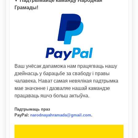
Падтрымайце каманду Народнай
Грамады!
Ваш унёсак дапаможа нам працягваць нашу
дзейнасць у барацьбе за свабоду і правы
чалавека. Нават самая невялікая падтрымка
мае значэнне і дазваляе нашай камандзе
працаваць яшчэ больш актыўна.
Падтрымаць праз
PayPal
:
narodnayahramada@gmail.com
.