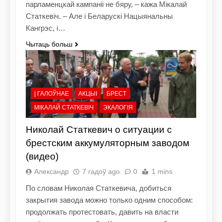
парламенцкай кампаніі не бяру, – кажа Мікалай
Статкевіч. – Але і Беларускі Нацыянальны
Кангрэс, і…
Чытаць больш
| ГАЛОЎНАЕ
АКЦЫІ
БРЕСТ
МІКАЛАЙ СТАТКЕВІЧ
ЭКАЛОГІЯ
Николай Статкевич о ситуации с
брестским аккумуляторным заводом
(видео)
Александр
7 гадоў ago
0
1 mins
По словам Николая Статкевича, добиться
закрытия завода можно только одним способом:
продолжать протестовать, давить на власти