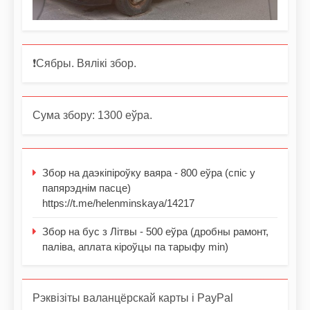
❗️Сябры. Вялікі збор.
Сума збору: 1300 еўра.
Збор на даэкіпіроўку ваяра - 800 еўра (спіс у
папярэднім пасце)
https://t.me/helenminskaya/14217
Збор на бус з Літвы - 500 еўра (дробны рамонт,
паліва, аплата кіроўцы па тарыфу min)
Рэквізіты валанцёрскай карты і PayPal