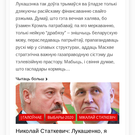
Лукашэнка так доўга трымаўся ва ўладзе толькі
дзякуючы расійскаму фінансаванню свайго
рэжыма. Думаў, што гэта вечная халява, бо
ўзамен Крэмль патрабаваў, па яго меркаванню,
толькі нейкую “драбязу” – знішчыць беларускую
мову, пераследаваць патрыётаў, прапагандаваць
рускі мір у сілавых структурах, аддаць Маскве
стратэгічна важную газаправодную сістэму ды
тэлевізійную прастору. Мабыць, і свіння думае,
што гаспадары кормяць…
Чытаць больш
| ГАЛОЎНАЕ
ВЫБАРЫ-2020
МІКАЛАЙ СТАТКЕВІЧ
Николай Статкевич: Лукашенко, я