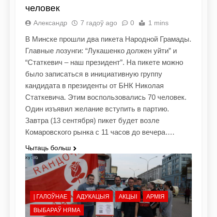
человек
Александр
7 гадоў ago
0
1 mins
В Минске прошли два пикета Народной Грамады.
Главные лозунги: “Лукашенко должен уйти” и
“Статкевич – наш президент”. На пикете можно
было записаться в инициативную группу
кандидата в президенты от БНК Николая
Статкевича. Этим воспользовались 70 человек.
Один изъявил желание вступить в партию.
Завтра (13 сентября) пикет будет возле
Комаровского рынка с 11 часов до вечера….
Чытаць больш
| ГАЛОЎНАЕ
АДУКАЦЫЯ
АКЦЫІ
АРМІЯ
ВЫБАРАЎ НЯМА