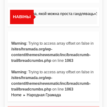
«Я не жывёла, якой можна проста гандляваць»У інтэрв
НАВІНЫ
1 Дзень Ago
Warning
: Trying to access array offset on false in
/sites/hramada.org/wp-
content/themes/newsmatic/inc/breadcrumb-
trail/breadcrumbs.php
on line
1063
Warning
: Trying to access array offset on false in
/sites/hramada.org/wp-
content/themes/newsmatic/inc/breadcrumb-
trail/breadcrumbs.php
on line
1063
Home
Народная Грамада