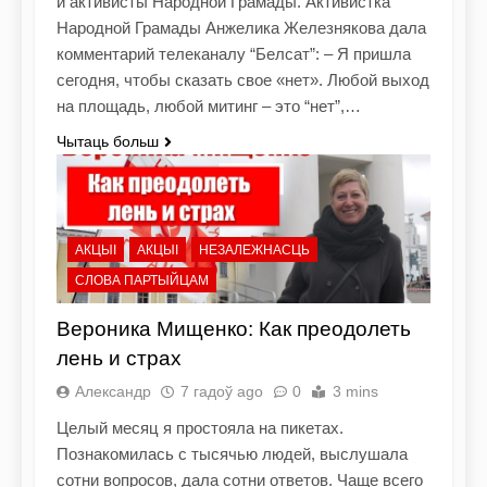
и активисты Народной Грамады. Активистка
Народной Грамады Анжелика Железнякова дала
комментарий телеканалу “Белсат”: – Я пришла
сегодня, чтобы сказать свое «нет». Любой выход
на площадь, любой митинг – это “нет”,…
Чытаць больш
АКЦЫІ
АКЦЫІ
НЕЗАЛЕЖНАСЦЬ
СЛОВА ПАРТЫЙЦАМ
Вероника Мищенко: Как преодолеть
лень и страх
Александр
7 гадоў ago
0
3 mins
Целый месяц я простояла на пикетах.
Познакомилась с тысячью людей, выслушала
сотни вопросов, дала сотни ответов. Чаще всего