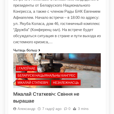
президенты от Беларуского Национального
Конгресса, а также с членом Рады БНК Евгением
Афнагелем. Начало встречи – в 18:00 по адресу:
ул. Якуба Коласа, дом 46, гостиничный комплекс
“Дружба” (Конференц-зал). На встрече будет
обсуждаться ситуация в стране и пути выхода из
системного кризиса,…
Чытаць больш
| ГАЛОЎНАЕ
БЕЛАРУСКІ НАЦЫЯНАЛЬНЫ КАНГРЕС
МІКАЛАЙ СТАТКЕВІЧ
НЕЗАЛЕЖНАСЦЬ
Мікалай Статкевіч: Свіння не
вырашае
Александр
7 гадоў ago
0
3 mins