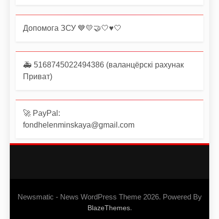
Допомога ЗСУ 💙💛🤝🤍♥️🤍
🚑 5168745022494386 (валанцёрскі рахунак
Приват)
🚀 PayPal:
fondhelenminskaya@gmail.com
Newsmatic - News WordPress Theme 2026. Powered By
.
BlazeThemes