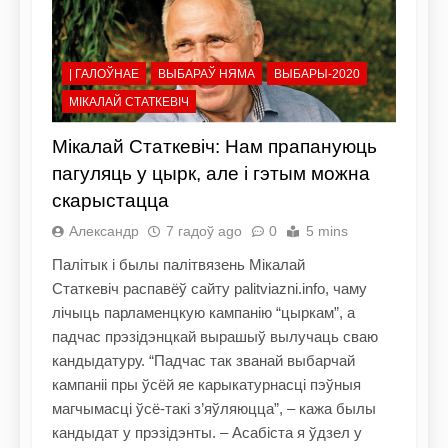
| ГАЛОЎНАЕ
ВЫБАРАЎ НЯМА
ВЫБАРЫ-2020
МІКАЛАЙ СТАТКЕВІЧ
Мікалай Статкевіч: Нам прапануюць
пагуляць у цырк, але і гэтым можна
скарыстацца
Александр
7 гадоў ago
0
5 mins
Палітык і былы палітвязень Мікалай
Статкевіч распавёў сайту palitviazni.info, чаму
лічыць парламенцкую кампанію “цыркам”, а
падчас прэзідэнцкай вырашыў вылучаць сваю
кандыдатуру. “Падчас так званай выбарчай
кампаніі пры ўсёй яе карыкатурнасці пэўныя
магчымасці ўсё-такі з’яўляюцца”, – кажа былы
кандыдат у прэзідэнты. – Асабіста я ўдзел у