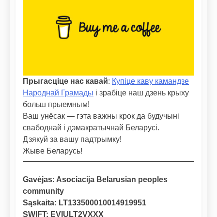
Прыгасціце нас кавай
:
Купіце каву камандзе
Народнай Грамады
і зрабіце наш дзень крыху
больш прыемным!
Ваш унёсак — гэта важны крок да будучыні
свабоднай і дэмакратычнай Беларусі.
Дзякуй за вашу падтрымку!
Жыве Беларусь!
Gavėjas: Asociacija Belarusian peoples
community
Sąskaita: LT133500010014919951
SWIFT: EVIULT2VXXX