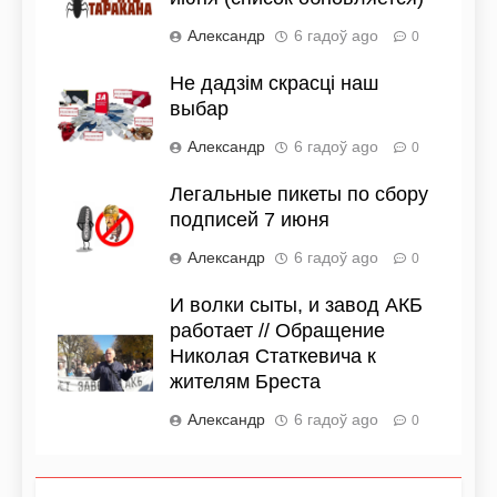
Александр
6 гадоў ago
0
Не дадзім скрасці наш
выбар
Александр
6 гадоў ago
0
Легальные пикеты по сбору
подписей 7 июня
Александр
6 гадоў ago
0
И волки сыты, и завод АКБ
работает // Обращение
Николая Статкевича к
жителям Бреста
Александр
6 гадоў ago
0