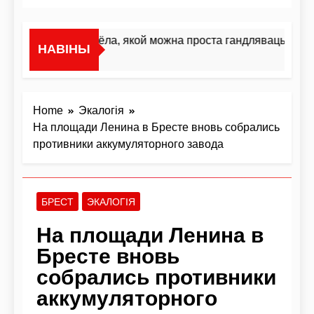
«Я не жывёла, якой можна проста гандляваць»У інт
НАВІНЫ
4 Дні Ago
Home
Экалогія
На площади Ленина в Бресте вновь собрались
противники аккумуляторного завода
БРЕСТ
ЭКАЛОГІЯ
На площади Ленина в
Бресте вновь
собрались противники
аккумуляторного