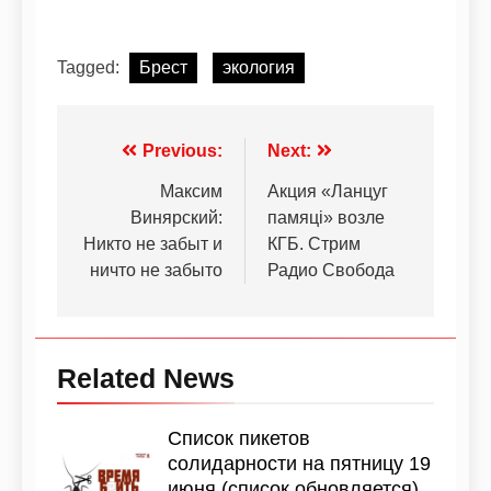
Tagged:
Брест
экология
Previous:
Next:
Максим
Акция «Ланцуг
Винярский:
памяці» возле
Никто не забыт и
КГБ. Стрим
ничто не забыто
Радио Свобода
Related News
Список пикетов
солидарности на пятницу 19
июня (список обновляется)