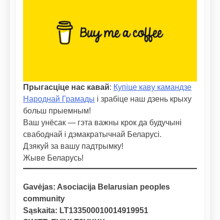
Прыгасціце нас кавай
:
Купіце каву камандзе
Народнай Грамады
і зрабіце наш дзень крыху
больш прыемным!
Ваш унёсак — гэта важны крок да будучыні
свабоднай і дэмакратычнай Беларусі.
Дзякуй за вашу падтрымку!
Жыве Беларусь!
Gavėjas: Asociacija Belarusian peoples
community
Sąskaita: LT133500010014919951