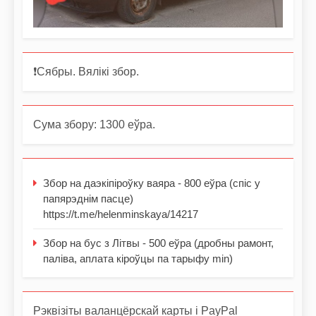
❗️Сябры. Вялікі збор.
Сума збору: 1300 еўра.
Збор на даэкіпіроўку ваяра - 800 еўра (спіс у
папярэднім пасце)
https://t.me/helenminskaya/14217
Збор на бус з Літвы - 500 еўра (дробны рамонт,
паліва, аплата кіроўцы па тарыфу min)
Рэквізіты валанцёрскай карты і PayPal