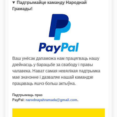
Падтрымайце каманду Народнай
Грамады!
Ваш унёсак дапаможа нам працягваць нашу
дзейнасць у барацьбе за свабоду і правы
чалавека. Нават самая невялікая падтрымка
мае значэнне і дазваляе нашай камандзе
працаваць яшчэ больш актыўна.
Падтрымаць праз
PayPal
:
narodnayahramada@gmail.com
.