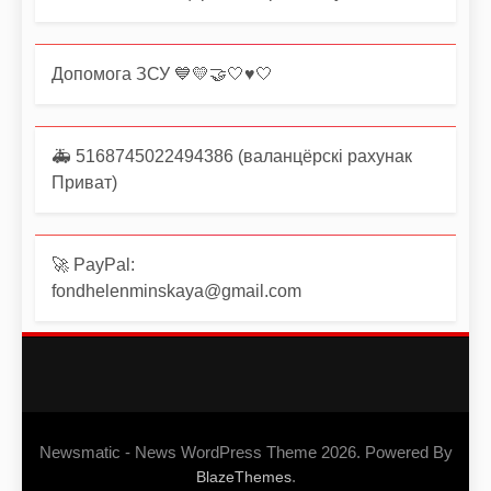
Допомога ЗСУ 💙💛🤝🤍♥️🤍
🚑 5168745022494386 (валанцёрскі рахунак
Приват)
🚀 PayPal:
fondhelenminskaya@gmail.com
Newsmatic - News WordPress Theme 2026. Powered By
.
BlazeThemes