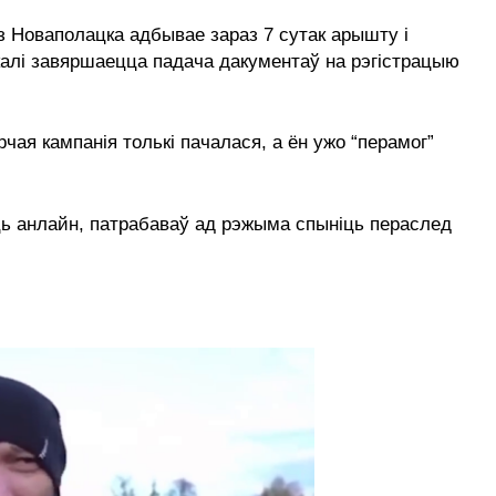
з Новаполацка адбывае зараз 7 сутак арышту і
 калі завяршаецца падача дакументаў на рэгістрацыю
чая кампанія толькі пачалася, а ён ужо “перамог”
іць анлайн, патрабаваў ад рэжыма спыніць пераслед