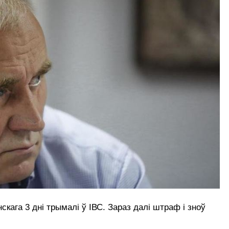
кага 3 дні трымалі ў ІВС. Зараз далі штраф і зноў