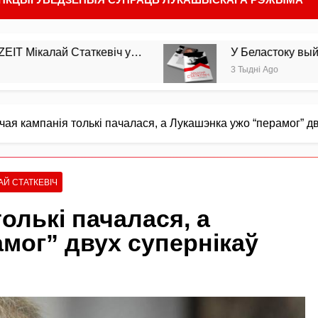
таткевіч у…
У Беластоку выйшла з друку ма
3 Тыдні Ago
ая кампанія толькі пачалася, а Лукашэнка ужо “перамог” дв
АЙ СТАТКЕВІЧ
олькі пачалася, а
мог” двух супернікаў