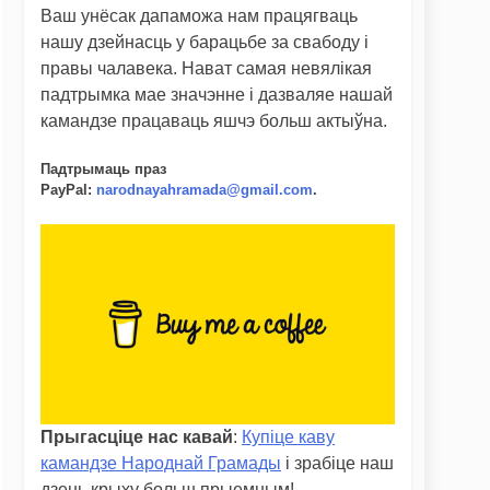
Ваш унёсак дапаможа нам працягваць
нашу дзейнасць у барацьбе за свабоду і
правы чалавека. Нават самая невялікая
падтрымка мае значэнне і дазваляе нашай
камандзе працаваць яшчэ больш актыўна.
Падтрымаць праз
PayPal
:
narodnayahramada@gmail.com
.
Прыгасціце нас кавай
:
Купіце каву
камандзе Народнай Грамады
і зрабіце наш
дзень крыху больш прыемным!