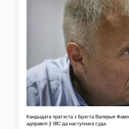
Кандыдата пратэста з Брэста Валерыя Фамінс
адправілі ў ІВС да наступнага суда.