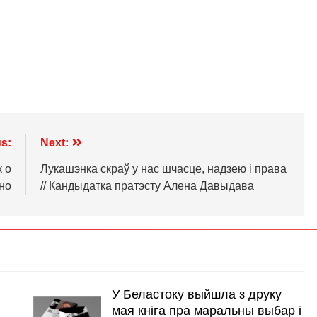
s:
Next:
 о
Лукашэнка скраў у нас шчасце, надзею і права
но
// Кандыдатка пратэсту Алена Давыдава
У Беластоку выйшла з друку
мая кніга пра маральны выбар і