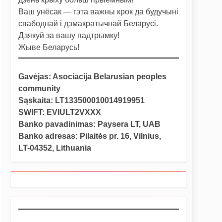
Ваш унёсак — гэта важны крок да будучыні
свабоднай і дэмакратычнай Беларусі.
Дзякуй за вашу падтрымку!
Жыве Беларусь!
Gavėjas: Asociacija Belarusian peoples
community
Sąskaita: LT133500010014919951
SWIFT: EVIULT2VXXX
Banko pavadinimas: Paysera LT, UAB
Banko adresas: Pilaitės pr. 16, Vilnius,
LT-04352, Lithuania