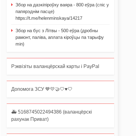
Збор на даэкіпіроўку ваяра - 800 еўра (спіс у
папярэднім пасце)
https://t.me/helenminskaya/14217
Збор на бус з Літвы - 500 еўра (дробны
рамонт, паліва, аплата кіроўцы па тарыфу
min)
Рэквізіты валанцёрскай карты і PayPal
Допомога ЗСУ 💙💛🤝🤍♥️🤍
🚑 5168745022494386 (валанцёрскі
рахунак Приват)