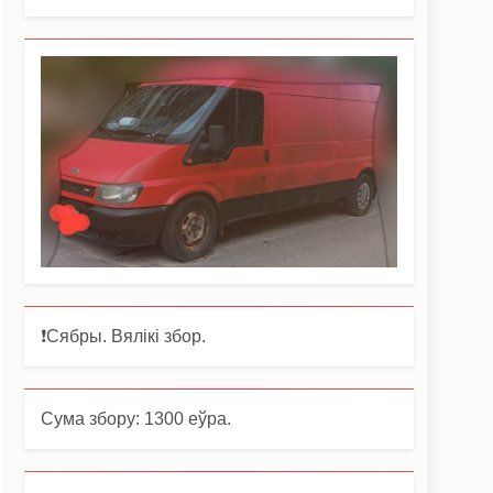
❗️Сябры. Вялікі збор.
Сума збору: 1300 еўра.