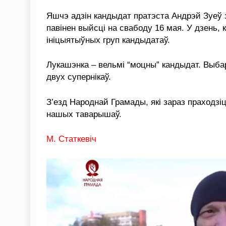
Яшчэ адзін кандыдат пратэста Андрэй Зуеў 
павінен выйсці на свабоду 16 мая. У дзень,
ініцыятыўных груп кандыдатаў.
Лукашэнка – вельмі “моцны” кандыдат. Выбар
двух супернікаў.
З’езд Народнай Грамады, які зараз праходз
нашых таварышаў.
М. Cтаткевіч