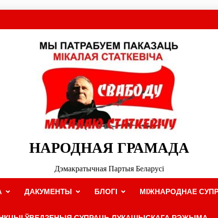
НАРОДНАЯ ГРАМАДА
Дэмакратычная Партыя Беларусі
А
ДАКУМЕНТЫ
БЛОГІ
МІЖНАРОДНАЕ СУПР
НКЦЫІ ЎВЕДЗЕНЫЯ СУПРАЦЬ ЛУКАШЫСКАГА РЭЖЫМА