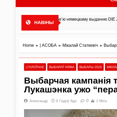
дляваць»У інтэрв’ю нямецкаму выданню DIE ZEIT Мікалай С
НАВІНЫ
Home
| АСОБА
Мікалай Статкевіч
Выбарч
| ГАЛОЎНАЕ
ВЫБАРАЎ НЯМА
ВЫБАРЫ-2020
МІКАЛ
Выбарчая кампанія т
Лукашэнка ужо “пера
0
Александр
6 Гадоў Ago
1 Mins