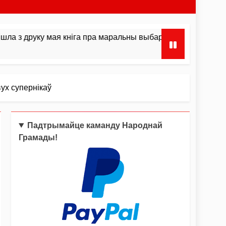
я кніга пра маральны выбар і інстынкты
Сён
3 Ты
ух супернікаў
Падтрымайце каманду Народнай
Грамады!