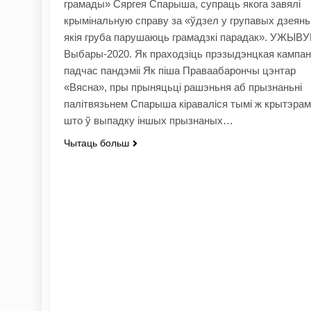
грамады» Сяргея Спарыша, супраць якога завялі
крымінальную справу за «ўдзел у групавых дзеянь
якія груба парушаюць грамадзкі парадак». УЖЫВ
Выбары-2020. Як праходзіць прэзыдэнцкая кампан
падчас пандэміі Як піша Праваабарончы цэнтар
«Вясна», пры прыняцьці рашэньня аб прызнаньні
палітвязьнем Спарыша кіраваліся тымі ж крытэрамі
што ў выпадку іншых прызнаных…
Чытаць больш