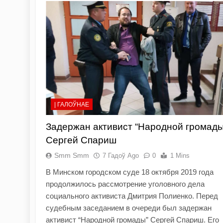
| ГАЛОЎНАЕ
Задержан активист “Народной громады
Сергей Спариш
Smm Smm
7 Гадоў Ago
0
1 Mins
В Минском городском суде 18 октября 2019 года
продолжилось рассмотрение уголовного дела
социального активиста Дмитрия Полиенко. Перед
судебным заседанием в очереди был задержан
активист “Народной громады” Сергей Спариш. Его