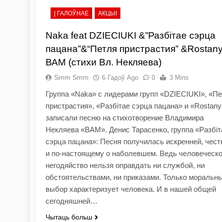
| ГАЛОЎНАЕ
АКЦЫІ
Naka feat DZIECIUKI &”Разбітае сэрца
пацана”&“Петля пристрастия” &Rostany
ВАМ (стихи Вл. Некляева)
Smm Smm
6 Гадоў Ago
0
3 Mins
Группа «Naka» c лидерами групп «DZIECIUKI», «П
пристрастия», «Разбітае сэрца пацана» и «Rostany
записали песню на стихотворение Владимира
Некляева «ВАМ». Денис Тарасенко, группа «Разбіт
сэрца пацана»: Песня получилась искренней, чест
и по-настоящему о наболевшем. Ведь человеческ
негодяйство нельзя оправдать ни службой, ни
обстоятельствами, ни приказами. Только моральн
выбор характеризует человека. И в нашей общей
сегодняшней…
Чытаць больш