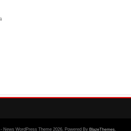
й
 - News WordPress Theme 2026. Powered By
.
BlazeThemes