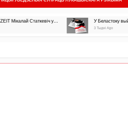
ай Статкевіч у…
У Беластоку выйшла з друку
3 Тыдні Ago