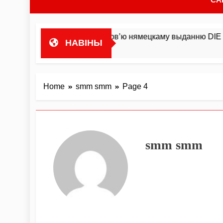
гандляваць»У інтэрв’ю нямецкаму выданню DIE ZEIT Мікал
НАВІНЫ
Home
smm smm
Page 4
smm smm