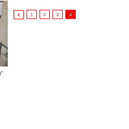
1
2
3
4
”