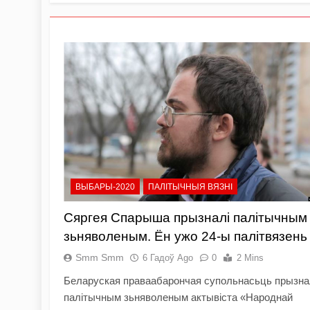
ВЫБАРЫ-2020
ПАЛІТЫЧНЫЯ ВЯЗНІ
Сяргея Спарыша прызналі палітычным
зьняволеным. Ён ужо 24-ы палітвязень
Smm Smm
6 Гадоў Ago
0
2 Mins
Беларуская праваабарончая супольнасьць прызн
палітычным зьняволеным актывіста «Народнай