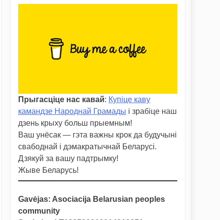
Прыгасціце нас кавай
:
Купіце каву
камандзе Народнай Грамады
і зрабіце наш
дзень крыху больш прыемным!
Ваш унёсак — гэта важны крок да будучыні
свабоднай і дэмакратычнай Беларусі.
Дзякуй за вашу падтрымку!
Жыве Беларусь!
Gavėjas: Asociacija Belarusian peoples
community