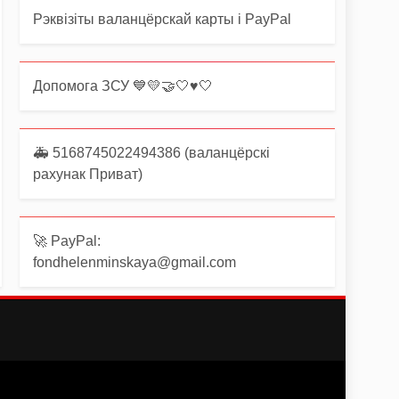
Рэквізіты валанцёрскай карты і PayPal
Допомога ЗСУ 💙💛🤝🤍♥️🤍
🚑 5168745022494386 (валанцёрскі
рахунак Приват)
🚀 PayPal:
fondhelenminskaya@gmail.com