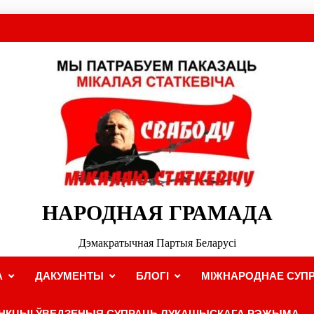
НАРОДНАЯ ГРАМАДА
Дэмакратычная Партыя Беларусі
А
ДАКУМЕНТЫ
БЛОГІ
МІЖНАРОДНАЕ СУПР
НКЦЫІ ЎВЕДЗЕНЫЯ СУПРАЦЬ ЛУКАШЫСКАГА РЭЖЫМА