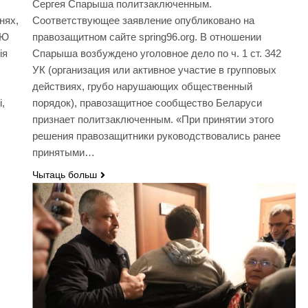
Сергея Спарыша политзаключенным.
нях,
Соответствующее заявление опубликовано на
УЮ
правозащитном сайте spring96.org. В отношении
ія
Спарыша возбуждено уголовное дело по ч. 1 ст. 342
УК (организация или активное участие в групповых
действиях, грубо нарушающих общественный
,
порядок), правозащитное сообщество Беларуси
признает политзаключенным. «При принятии этого
решения правозащитники руководствовались ранее
принятыми…
Чытаць больш