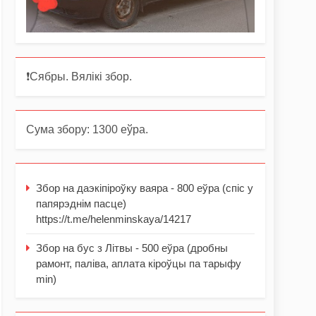
❗️Сябры. Вялікі збор.
Сума збору: 1300 еўра.
Збор на даэкіпіроўку ваяра - 800 еўра (спіс у
папярэднім пасце)
https://t.me/helenminskaya/14217
Збор на бус з Літвы - 500 еўра (дробны
рамонт, паліва, аплата кіроўцы па тарыфу
min)