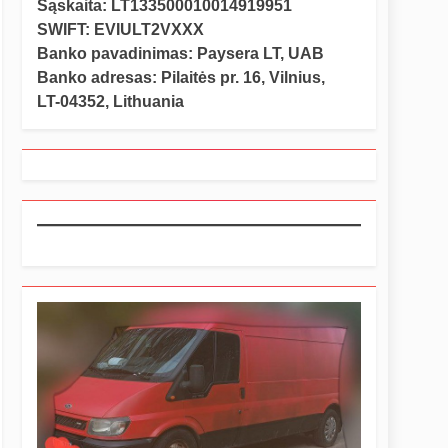
Sąskaita: LT133500010014919951
SWIFT: EVIULT2VXXX
Banko pavadinimas: Paysera LT, UAB
Banko adresas: Pilaitės pr. 16, Vilnius,
LT-04352, Lithuania