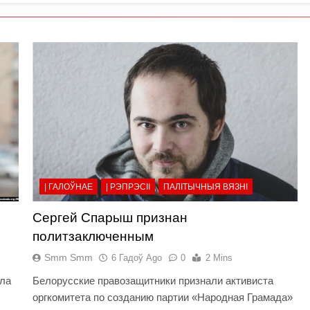
| ГАЛОЎНАЕ
| РЭПРЭСІІ
ПАЛІТЫЧНЫЯ ВЯЗНІ
Сергей Спарыш признан
политзаключенным
Smm Smm
6 Гадоў Ago
0
2 Mins
ала
Белорусские правозащитники признали активиста
оргкомитета по созданию партии «Народная Грамада»