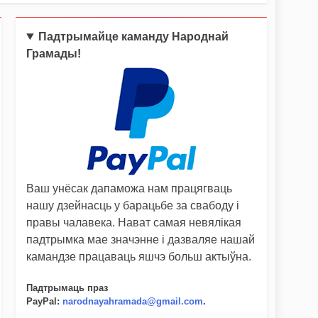
Падтрымайце каманду Народнай
Грамады!
Ваш унёсак дапаможа нам працягваць
нашу дзейнасць у барацьбе за свабоду і
правы чалавека. Нават самая невялікая
падтрымка мае значэнне і дазваляе нашай
камандзе працаваць яшчэ больш актыўна.
Падтрымаць праз
PayPal
:
narodnayahramada@gmail.com
.