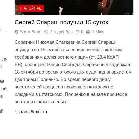
| ГАЛОЎНАЕ
Сергей Спариш получил 15 суток
 –
Smm Smm
7 Гадоў Ago
0
1 Mins
Соратник Николая Статкевича Сергей Спариш
осужден на 15 суток за «неповиновение законным
требованиям должностного лица» (ст. 23.4 КоАП
етля
РБ), сообщает Радио Свобода. Сергей был задержан
»
18 октября во время второго дня суда над анархистом
Дмитрием Полиенко. Во время первого дня у
ае
посетителей процесса произошел конфликт с
ной,
«людьми в штатском». Полиенко в начале процесса
ое
пытался вскрыть вены в…
ый
Чытаць больш