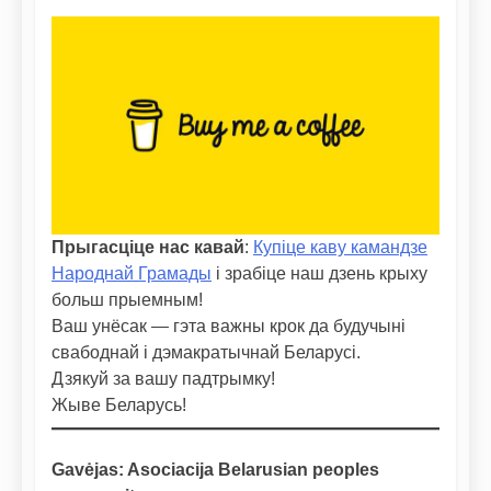
Прыгасціце нас кавай
:
Купіце каву камандзе
Народнай Грамады
і зрабіце наш дзень крыху
больш прыемным!
Ваш унёсак — гэта важны крок да будучыні
свабоднай і дэмакратычнай Беларусі.
Дзякуй за вашу падтрымку!
Жыве Беларусь!
Gavėjas: Asociacija Belarusian peoples