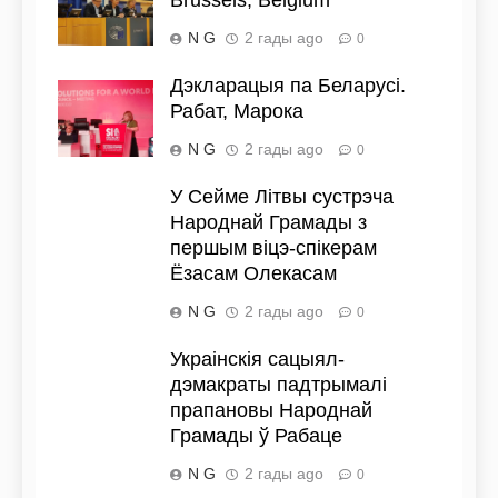
Brussels, Belgium
N G
2 гады ago
0
Дэкларацыя па Беларусі.
Рабат, Марока
N G
2 гады ago
0
У Сейме Літвы сустрэча
Народнай Грамады з
першым віцэ-спікерам
Ёзасам Олекасам
N G
2 гады ago
0
Украінскія сацыял-
дэмакраты падтрымалі
прапановы Народнай
Грамады ў Рабаце
N G
2 гады ago
0