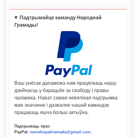
Падтрымайце каманду Народнай
Грамады!
Ваш унёсак дапаможа нам працягваць нашу
дзейнасць у барацьбе за свабоду і правы
чалавека. Нават самая невялікая падтрымка
мае значэнне і дазваляе нашай камандзе
працаваць яшчэ больш актыўна.
Падтрымаць праз
PayPal
:
narodnayahramada@gmail.com
.