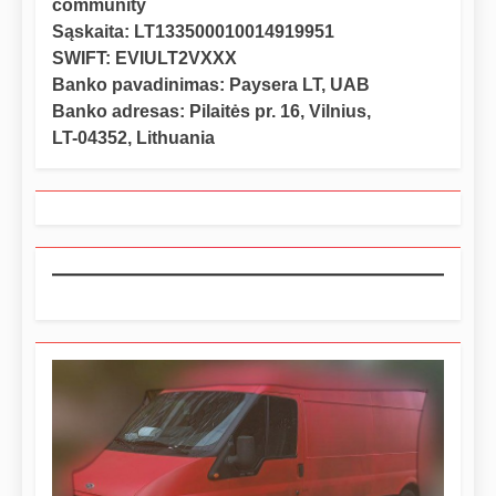
community
Sąskaita: LT133500010014919951
SWIFT: EVIULT2VXXX
Banko pavadinimas: Paysera LT, UAB
Banko adresas: Pilaitės pr. 16, Vilnius,
LT-04352, Lithuania