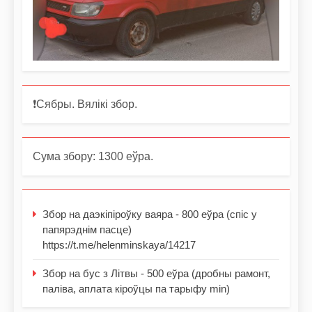
❗️Сябры. Вялікі збор.
Сума збору: 1300 еўра.
Збор на даэкіпіроўку ваяра - 800 еўра (спіс у
папярэднім пасце)
https://t.me/helenminskaya/14217
Збор на бус з Літвы - 500 еўра (дробны рамонт,
паліва, аплата кіроўцы па тарыфу min)