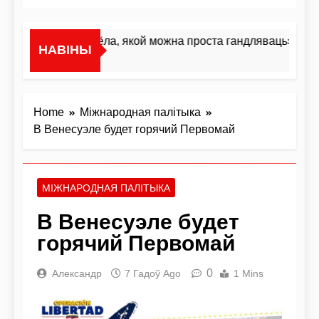
«Я не жывёла, якой можна проста гандляваць»У інтэр
НАВІНЫ
2 Дні Ago
Home
Міжнародная палітыка
В Венесуэле будет горячий Первомай
МІЖНАРОДНАЯ ПАЛІТЫКА
В Венесуэле будет
горячий Первомай
0
Александр
7 Гадоў Ago
1 Mins