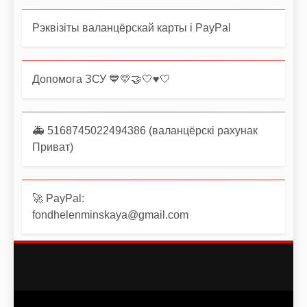
Рэквізіты валанцёрскай карты і PayPal
Допомога ЗСУ 💙💛🤝🤍♥️🤍
🚑 5168745022494386 (валанцёрскі рахунак
Приват)
🚀 PayPal:
fondhelenminskaya@gmail.com