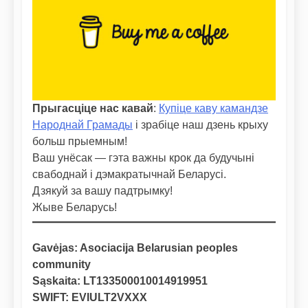
Прыгасціце нас кавай
:
Купіце каву камандзе
Народнай Грамады
і зрабіце наш дзень крыху
больш прыемным!
Ваш унёсак — гэта важны крок да будучыні
свабоднай і дэмакратычнай Беларусі.
Дзякуй за вашу падтрымку!
Жыве Беларусь!
Gavėjas: Asociacija Belarusian peoples
community
Sąskaita: LT133500010014919951
SWIFT: EVIULT2VXXX