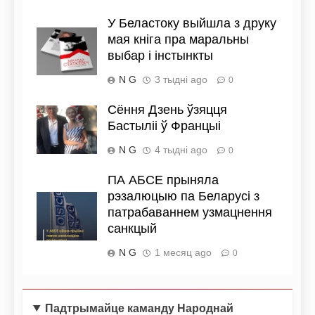
У Беластоку выйшла з друку
мая кніга пра маральны
выбар і інстынкты
N G
3 тыдні ago
0
Сёння Дзень ўзяцця
Бастыліі ў Францыі
N G
4 тыдні ago
0
ПА АБСЕ прыняла
рэзалюцыю па Беларусі з
патрабаваннем узмацнення
санкцый
N G
1 месяц ago
0
Падтрымайце каманду Народнай