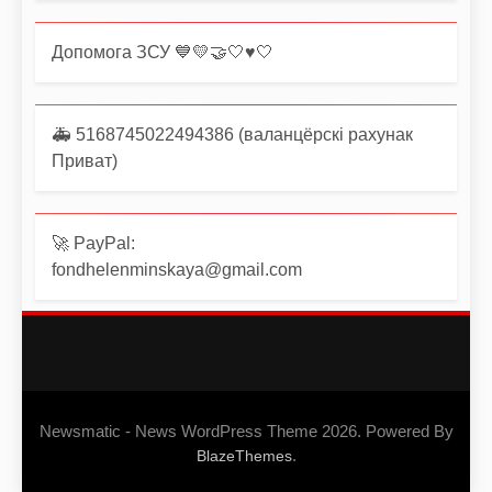
Допомога ЗСУ 💙💛🤝🤍♥️🤍
🚑 5168745022494386 (валанцёрскі рахунак
Приват)
🚀 PayPal:
fondhelenminskaya@gmail.com
Newsmatic - News WordPress Theme 2026. Powered By
.
BlazeThemes