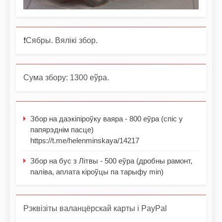
❗️Сябры. Вялікі збор.
Сума збору: 1300 еўра.
Збор на даэкіпіроўку ваяра - 800 еўра (спіс у
папярэднім пасце)
https://t.me/helenminskaya/14217
Збор на бус з Літвы - 500 еўра (дробны рамонт,
паліва, аплата кіроўцы па тарыфу min)
Рэквізіты валанцёрскай карты і PayPal