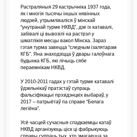
Растраляныя 29 кастрычніка 1937 года,
як і многія тысячы іншых нявінных
людзей, утрымліваліся ў мінскай
“унутранай турме НКВД”, дзе іх катавалі,
забівалі ці вывозілі на растрэл у
шматлікія месцы вакол Мінска. Зараз
гэтая турма завецца “следчым ізалятарам
КГБ”. Яна знаходзіцца ў двары галоўнага
будынка КГБ, які лічыць сябе
пераемнікам НКВД.
У 2010-2011 гадах у гэтай турме катавалі
ўдзельнікаў пратэстаў супраць
фальсіфікацыі прэзідэнцкіх выбараў, у
2017 – патрыётаў па справе “Белага
легіёна”.
Усё часцей сучасныя спадкаемцы катаў
НКВД арганізуюць ціск ці фабрыкуюць
справы супраць тых, хто змагаецца за