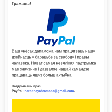
Грамады!
Ваш унёсак дапаможа нам працягваць нашу
дзейнасць у барацьбе за свабоду і правы
чалавека. Нават самая невялікая падтрымка
мае значэнне і дазваляе нашай камандзе
працаваць яшчэ больш актыўна.
Падтрымаць праз
PayPal
:
narodnayahramada@gmail.com
.