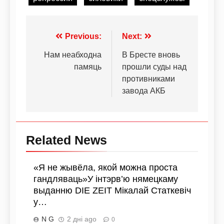
Previous:
Next:
Нам неабходна
В Бресте вновь
памяць
прошли суды над
противниками
завода АКБ
Related News
«Я не жывёла, якой можна проста
гандляваць»У інтэрв’ю нямецкаму
выданню DIE ZEIT Мікалай Статкевіч
у…
N G
2 дні ago
0