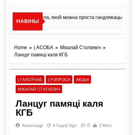
«Я не жывёла, якой можна проста гандляваць»У інтэ
НАВІНЫ
2 Дні Ago
Home
| АСОБА
Мікалай Статкевіч
Ланцуг памяці каля КГБ
| ГАЛОЎНАЕ
| РЭПРЭСІІ
АКЦЫІ
МІКАЛАЙ СТАТКЕВІЧ
Ланцуг памяці каля
КГБ
0
Александр
8 Гадоў Ago
3 Mins