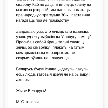
свабоду. Каб не даць ім вярнуць краіну да
масавых рэпрэсій, мы павінны памятаць
пра народную трагедыю 30-х і пастаянна
нагадваць пра яе грамадству.
Запрашаю ўсіх, хто лічыць гэта важным,
узяць удзел у маўклівым “Ланцугу памяці”.
Просьба з сабой браць толькі свечкі ці
знічы, бо сімволіку і плакаты на гэтым
мемарыяльным мерапрыемстве
скарыстоўваць не плануецца.
Беларусь будзе існаваць датуль, пакуль
ёсць людзі, гатовыя дзеля яе на рызыку і
ахвяры.
Жыве Беларусь!
М. Статкевіч