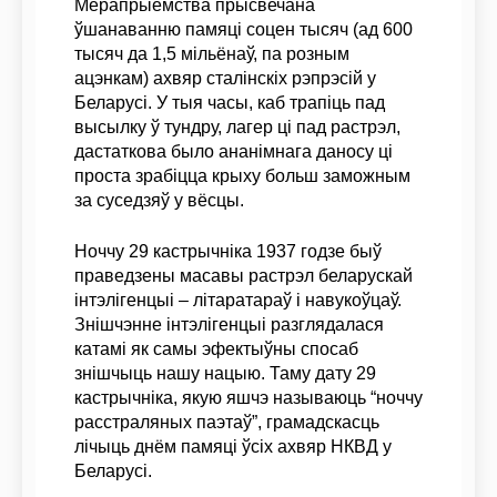
Мерапрыемства прысвечана
ўшанаванню памяці соцен тысяч (ад 600
тысяч да 1,5 мільёнаў, па розным
ацэнкам) ахвяр сталінскіх рэпрэсій у
Беларусі. У тыя часы, каб трапіць пад
высылку ў тундру, лагер ці пад растрэл,
дастаткова было ананімнага даносу ці
проста зрабіцца крыху больш заможным
за суседзяў у вёсцы.
Ноччу 29 кастрычніка 1937 годзе быў
праведзены масавы растрэл беларускай
інтэлігенцыі – літаратараў і навукоўцаў.
Знішчэнне інтэлігенцыі разглядалася
катамі як самы эфектыўны спосаб
знішчыць нашу нацыю. Таму дату 29
кастрычніка, якую яшчэ называюць “ноччу
расстраляных паэтаў”, грамадскасць
лічыць днём памяці ўсіх ахвяр НКВД у
Беларусі.