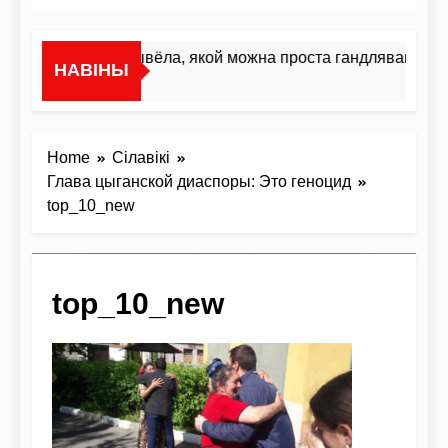
«Я не жывёла, якой можна проста гандляваць»У і
НАВІНЫ
4 Дні Ago
Home
Сілавікі
Глава цыганской диаспоры: Это геноцид
top_10_new
top_10_new