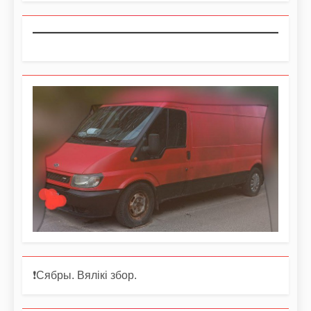
❗️Сябры. Вялікі збор.