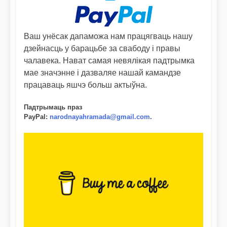
Ваш унёсак дапаможа нам працягваць нашу
дзейнасць у барацьбе за свабоду і правы
чалавека. Нават самая невялікая падтрымка
мае значэнне і дазваляе нашай камандзе
працаваць яшчэ больш актыўна.
Падтрымаць праз
PayPal
:
narodnayahramada@gmail.com
.