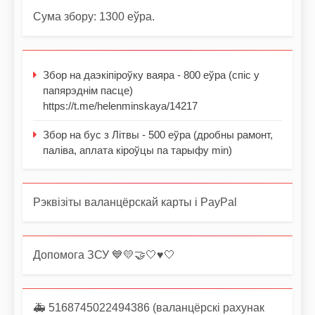
Сума збору: 1300 еўра.
Збор на даэкіпіроўку ваяра - 800 еўра (спіс у
папярэднім пасце)
https://t.me/helenminskaya/14217
Збор на бус з Літвы - 500 еўра (дробны рамонт,
паліва, аплата кіроўцы па тарыфу min)
Рэквізіты валанцёрскай карты і PayPal
Допомога ЗСУ 💙💛🤝🤍♥️🤍
🚑 5168745022494386 (валанцёрскі рахунак