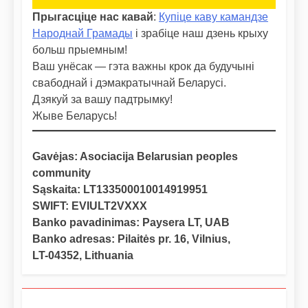
Прыгасціце нас кавай
:
Купіце каву камандзе
Народнай Грамады
і зрабіце наш дзень крыху
больш прыемным!
Ваш унёсак — гэта важны крок да будучыні
свабоднай і дэмакратычнай Беларусі.
Дзякуй за вашу падтрымку!
Жыве Беларусь!
Gavėjas: Asociacija Belarusian peoples
community
Sąskaita: LT133500010014919951
SWIFT: EVIULT2VXXX
Banko pavadinimas: Paysera LT, UAB
Banko adresas: Pilaitės pr. 16, Vilnius,
LT-04352, Lithuania