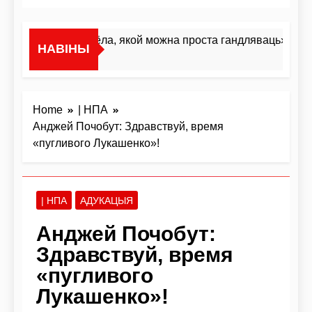
«Я не жывёла, якой можна проста гандляваць»У інтэ
НАВІНЫ
2 Дні Ago
Home
| НПА
Анджей Почобут: Здравствуй, время
«пугливого Лукашенко»!
| НПА
АДУКАЦЫЯ
Анджей Почобут:
Здравствуй, время
«пугливого
Лукашенко»!