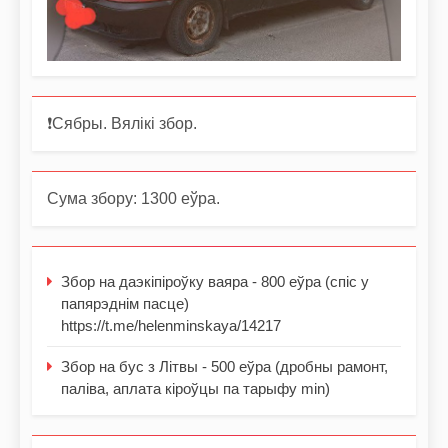
❗️Сябры. Вялікі збор.
Сума збору: 1300 еўра.
Збор на даэкіпіроўку ваяра - 800 еўра (спіс у
папярэднім пасце)
https://t.me/helenminskaya/14217
Збор на бус з Літвы - 500 еўра (дробны рамонт,
паліва, аплата кіроўцы па тарыфу min)