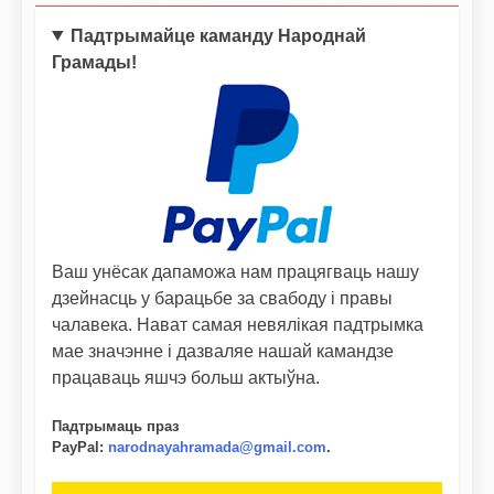
Падтрымайце каманду Народнай
Грамады!
Ваш унёсак дапаможа нам працягваць нашу
дзейнасць у барацьбе за свабоду і правы
чалавека. Нават самая невялікая падтрымка
мае значэнне і дазваляе нашай камандзе
працаваць яшчэ больш актыўна.
Падтрымаць праз
PayPal
:
narodnayahramada@gmail.com
.