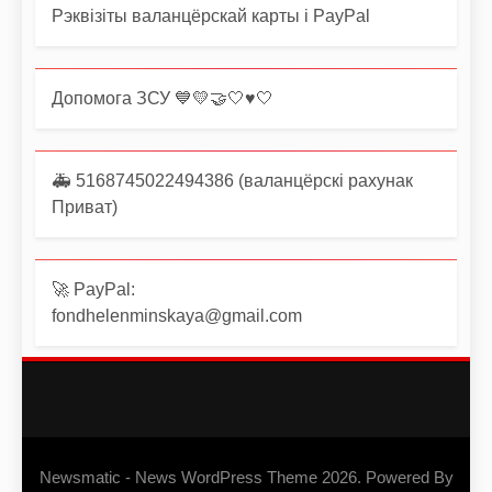
Рэквізіты валанцёрскай карты і PayPal
Допомога ЗСУ 💙💛🤝🤍♥️🤍
🚑 5168745022494386 (валанцёрскі рахунак
Приват)
🚀 PayPal:
fondhelenminskaya@gmail.com
Newsmatic - News WordPress Theme 2026. Powered By