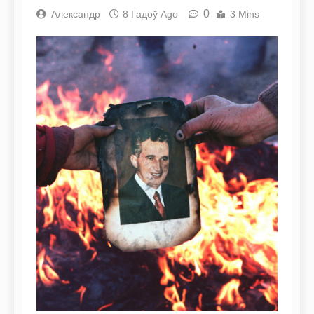
0
Александр
8 Гадоў Ago
3 Mins