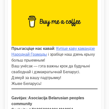
Прыгасціце нас кавай
:
Купіце каву камандзе
Народнай Грамады
і зрабіце наш дзень крыху
больш прыемным!
Ваш унёсак — гэта важны крок да будучыні
свабоднай і дэмакратычнай Беларусі.
Дзякуй за вашу падтрымку!
Жыве Беларусь!
Gavėjas: Asociacija Belarusian peoples
community