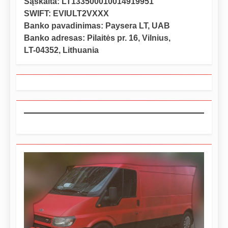
Sąskaita: LT133500010014919951
SWIFT: EVIULT2VXXX
Banko pavadinimas: Paysera LT, UAB
Banko adresas: Pilaitės pr. 16, Vilnius,
LT-04352, Lithuania