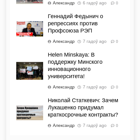
Александр
6 гадоў ago
0
Геннадий Федынич о
репрессиях против
Профсоюза РЭП
Александр
7 гадоў ago
0
Helen Minskaya: В
поддержку Минского
инновационного
университета!
Александр
7 гадоў ago
0
Николай Статкевич: Зачем
Лукашенко придумал
краткосрочные контракты?
Александр
7 гадоў ago
0