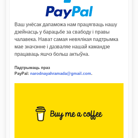
Ваш унёсак дапаможа нам працягваць нашу
дзейнасць у барацьбе за свабоду і правы
чалавека. Нават самая невялікая падтрымка
мае значэнне і дазваляе нашай камандзе
працаваць яшчэ больш актыўна.
Падтрымаць праз
PayPal
:
narodnayahramada@gmail.com
.