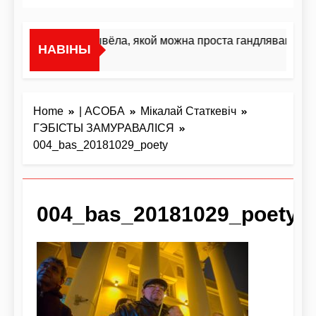
«Я не жывёла, якой можна проста гандляваць»У і
НАВІНЫ
2 Дні Ago
Home
| АСОБА
Мікалай Статкевіч
ГЭБІСТЫ ЗАМУРАВАЛІСЯ
004_bas_20181029_poety
004_bas_20181029_poety