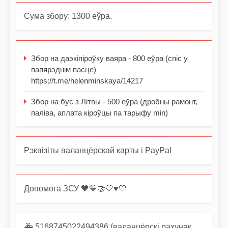
Сума збору: 1300 еўра.
Збор на даэкіпіроўку ваяра - 800 еўра (спіс у
папярэднім пасце)
https://t.me/helenminskaya/14217
Збор на бус з Літвы - 500 еўра (дробны рамонт,
паліва, аплата кіроўцы па тарыфу min)
Рэквізіты валанцёрскай карты і PayPal
Допомога ЗСУ 💙💛🤝🤍♥️🤍
🚑 5168745022494386 (валанцёрскі рахунак