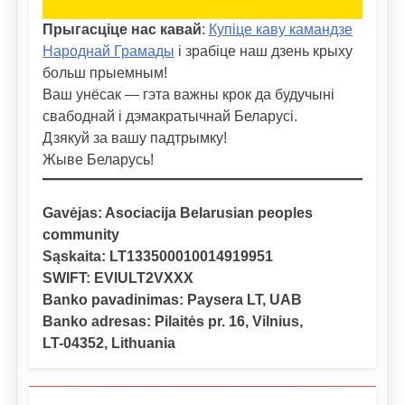
Прыгасціце нас кавай
:
Купіце каву камандзе
Народнай Грамады
і зрабіце наш дзень крыху
больш прыемным!
Ваш унёсак — гэта важны крок да будучыні
свабоднай і дэмакратычнай Беларусі.
Дзякуй за вашу падтрымку!
Жыве Беларусь!
Gavėjas: Asociacija Belarusian peoples
community
Sąskaita: LT133500010014919951
SWIFT: EVIULT2VXXX
Banko pavadinimas: Paysera LT, UAB
Banko adresas: Pilaitės pr. 16, Vilnius,
LT-04352, Lithuania