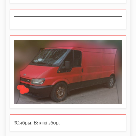
❗️Сябры. Вялікі збор.