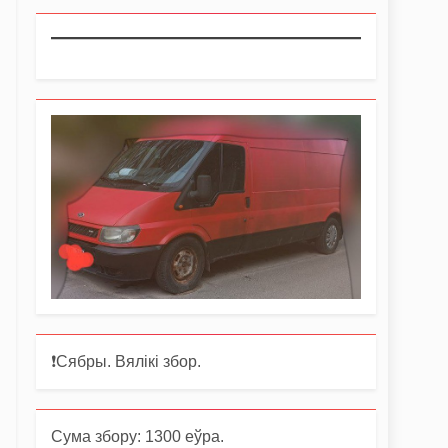
❗️Сябры. Вялікі збор.
Сума збору: 1300 еўра.