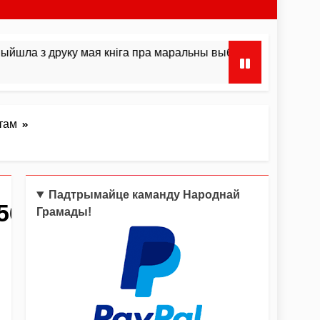
друку мая кніга пра маральны выбар і інстынкты
там
Падтрымайце каманду Народнай
56_n
Грамады!