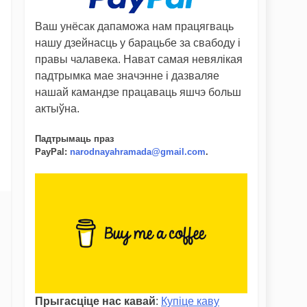
Ваш унёсак дапаможа нам працягваць
нашу дзейнасць у барацьбе за свабоду і
правы чалавека. Нават самая невялікая
падтрымка мае значэнне і дазваляе
нашай камандзе працаваць яшчэ больш
актыўна.
Падтрымаць праз
PayPal
:
narodnayahramada@gmail.com
.
Прыгасціце нас кавай
:
Купіце каву