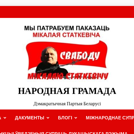
НАРОДНАЯ ГРАМАДА
Дэмакратычная Партыя Беларусі
А
ДАКУМЕНТЫ
БЛОГІ
МІЖНАРОДНАЕ СУПР
НКЦЫІ ЎВЕДЗЕНЫЯ СУПРАЦЬ ЛУКАШЫСКАГА РЭЖЫМА