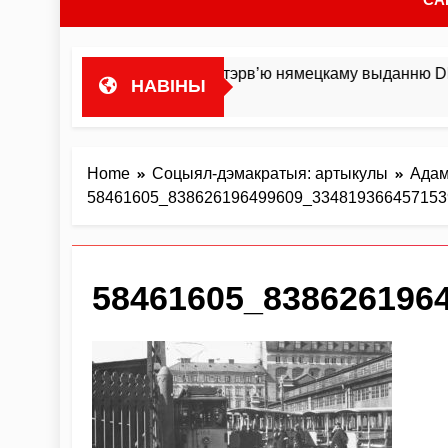
оста гандляваць»У інтэрв’ю нямецкаму выданню DIE ZEIT М
НАВІНЫ
Home
Соцыял-дэмакратыя: артыкулы
Адам
58461605_838626196499609_334819366457153
58461605_838626196