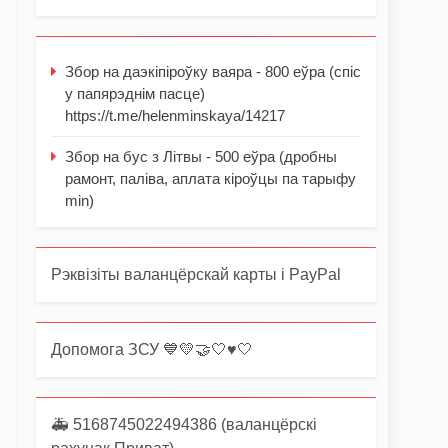
Збор на даэкіпіроўку ваяра - 800 еўра (спіс
у папярэднім пасце)
https://t.me/helenminskaya/14217
Збор на бус з Літвы - 500 еўра (дробны
рамонт, паліва, аплата кіроўцы па тарыфу
min)
Рэквізіты валанцёрскай карты і PayPal
Допомога ЗСУ 💙💛🤝🤍♥️🤍
🚑 5168745022494386 (валанцёрскі