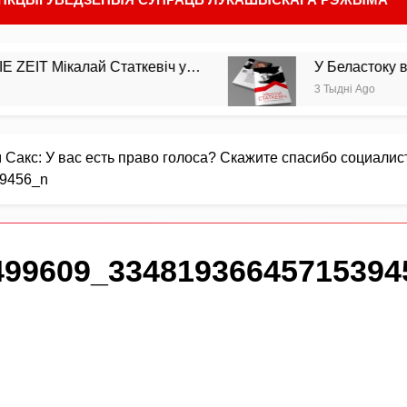
ікалай Статкевіч у…
У Беластоку выйшла з 
3 Тыдні Ago
 Сакс: У вас есть право голоса? Скажите спасибо социалис
9456_n
499609_33481936645715394