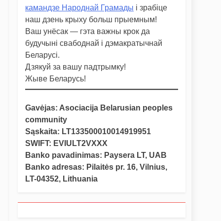
камандзе Народнай Грамады
і зрабіце
наш дзень крыху больш прыемным!
Ваш унёсак — гэта важны крок да
будучыні свабоднай і дэмакратычнай
Беларусі.
Дзякуй за вашу падтрымку!
Жыве Беларусь!
Gavėjas: Asociacija Belarusian peoples
community
Sąskaita: LT133500010014919951
SWIFT: EVIULT2VXXX
Banko pavadinimas: Paysera LT, UAB
Banko adresas: Pilaitės pr. 16, Vilnius,
LT-04352, Lithuania