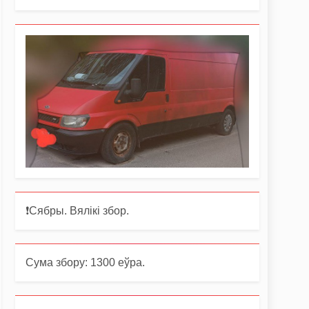
❗️Сябры. Вялікі збор.
Сума збору: 1300 еўра.