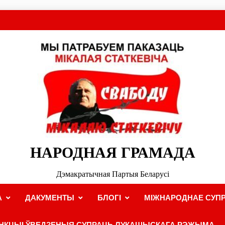
НАРОДНАЯ ГРАМАДА
Дэмакратычная Партыя Беларусі
А
ДАКУМЕНТЫ
БЛОГІ
МІЖНАРОДНАЕ СУПР
НКЦЫІ ЎВЕДЗЕНЫЯ СУПРАЦЬ ЛУКАШЫСКАГА РЭЖЫМА