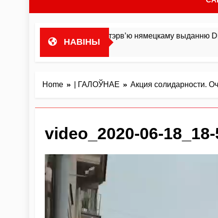
ста гандляваць»У інтэрв’ю нямецкаму выданню DIE ZEIT М
НАВІНЫ
Home
| ГАЛОЎНАЕ
Акция солидарности. Оч
video_2020-06-18_18-
Відэа-
прайгравальнік