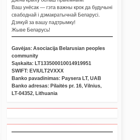
Ваш унёсак — гэта важны крок да будучыні
свабоднай і дэмакратычнай Беларусі.
Дзякуй за вашу падтрымку!
Жыве Беларусь!
Gavėjas: Asociacija Belarusian peoples
community
Sąskaita: LT133500010014919951
SWIFT: EVIULT2VXXX
Banko pavadinimas: Paysera LT, UAB
Banko adresas: Pilaitės pr. 16, Vilnius,
LT-04352, Lithuania