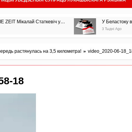
ікалай Статкевіч у…
У Беластоку выйшла з д
3 Тыдні Ago
ередь растянулась на 3,5 километра!
video_2020-06-18_1
58-18