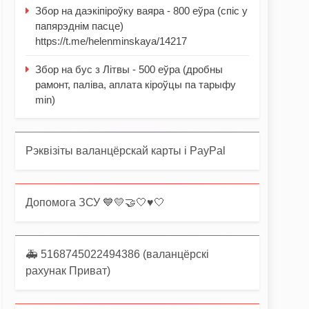
Збор на даэкіпіроўку ваяра - 800 еўра (спіс у
папярэднім пасце)
https://t.me/helenminskaya/14217
Збор на бус з Літвы - 500 еўра (дробны
рамонт, паліва, аплата кіроўцы па тарыфу
min)
Рэквізіты валанцёрскай карты і PayPal
Допомога ЗСУ 💙💛🤝🤍♥️🤍
🚑 5168745022494386 (валанцёрскі
рахунак Приват)