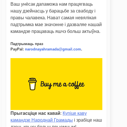
Ваш унёсак дапаможа нам працягваць
нашу дзейнасць у барацьбе за свабоду і
правы чалавека. Нават самая невялікая
падтрымка мае значэнне і дазваляе нашай
камандзе працаваць яшчэ больш актыўна.
Падтрымаць праз
PayPal
:
narodnayahramada@gmail.com
.
Прыгасціце нас кавай
:
Купіце каву
камандзе Народнай Грамады
і зрабіце наш
дзень крыху больш прыемным!