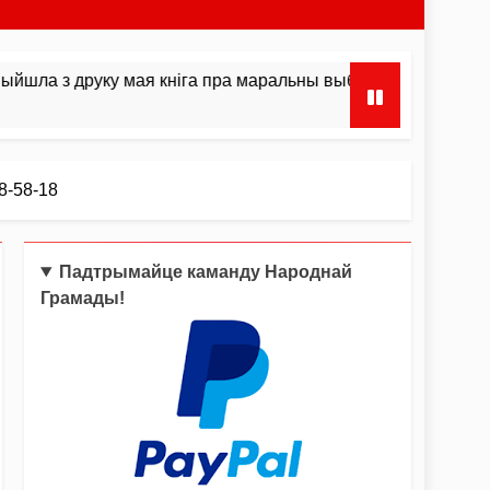
руку мая кніга пра маральны выбар і інстынкты
8-58-18
Падтрымайце каманду Народнай
Грамады!