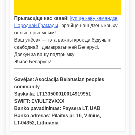
Прыгасціце нас кавай
:
Купіце каву камандзе
Народнай Грамады
і зрабіце наш дзень крыху
больш прыемным!
Ваш унёсак — гэта важны крок да будучыні
свабоднай і дэмакратычнай Беларусі.
Дзякуй за вашу падтрымку!
Жыве Беларусь!
Gavėjas: Asociacija Belarusian peoples
community
Sąskaita: LT133500010014919951
SWIFT: EVIULT2VXXX
Banko pavadinimas: Paysera LT, UAB
Banko adresas: Pilaitės pr. 16, Vilnius,
LT-04352, Lithuania