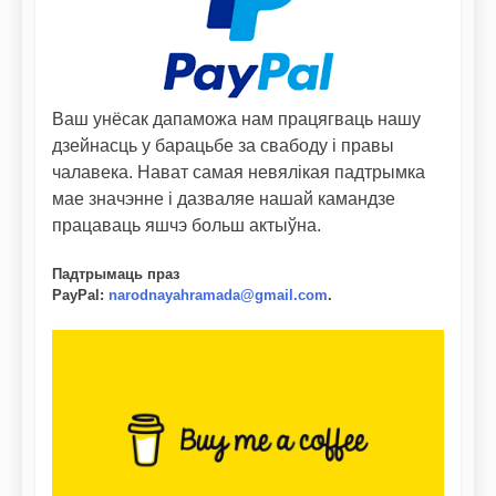
Ваш унёсак дапаможа нам працягваць нашу
дзейнасць у барацьбе за свабоду і правы
чалавека. Нават самая невялікая падтрымка
мае значэнне і дазваляе нашай камандзе
працаваць яшчэ больш актыўна.
Падтрымаць праз
PayPal
:
narodnayahramada@gmail.com
.