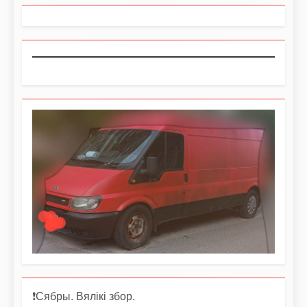
❗️Сябры. Вялікі збор.