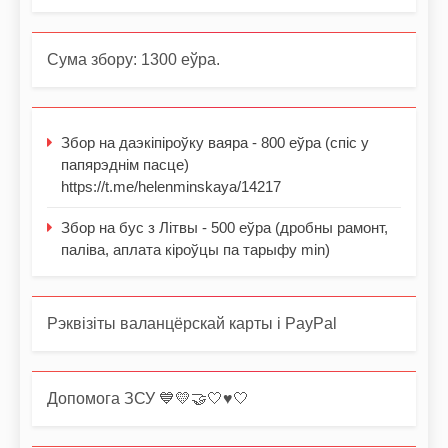
Сума збору: 1300 еўра.
Збор на даэкіпіроўку ваяра - 800 еўра (спіс у
папярэднім пасце)
https://t.me/helenminskaya/14217
Збор на бус з Літвы - 500 еўра (дробны рамонт,
паліва, аплата кіроўцы па тарыфу min)
Рэквізіты валанцёрскай карты і PayPal
Допомога ЗСУ 💙💛🤝🤍♥️🤍