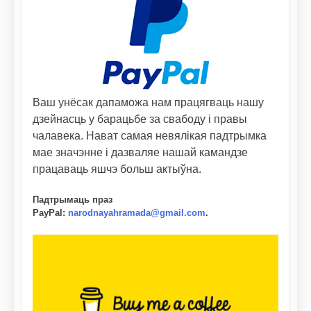
Ваш унёсак дапаможа нам працягваць нашу
дзейнасць у барацьбе за свабоду і правы
чалавека. Нават самая невялікая падтрымка
мае значэнне і дазваляе нашай камандзе
працаваць яшчэ больш актыўна.
Падтрымаць праз
PayPal
:
narodnayahramada@gmail.com
.