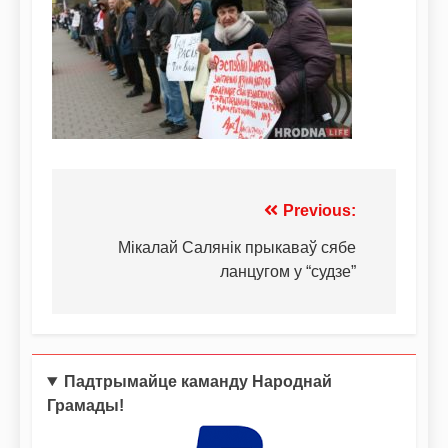
Previous:
Мікалай Салянік прыкаваў сябе
ланцугом у “судзе”
Падтрымайце каманду Народнай
Грамады!