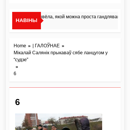
«Я не жывёла, якой можна проста гандляваць»У і
НАВІНЫ
4 Дні Ago
Home
| ГАЛОЎНАЕ
Мікалай Салянік прыкаваў сябе ланцугом у
“судзе”
6
6