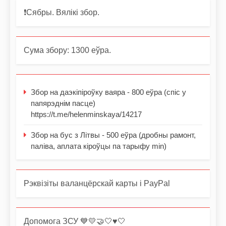
❗️Сябры. Вялікі збор.
Сума збору: 1300 еўра.
Збор на даэкіпіроўку ваяра - 800 еўра (спіс у
папярэднім пасце)
https://t.me/helenminskaya/14217
Збор на бус з Літвы - 500 еўра (дробны рамонт,
паліва, аплата кіроўцы па тарыфу min)
Рэквізіты валанцёрскай карты і PayPal
Допомога ЗСУ 💙💛🤝🤍♥️🤍