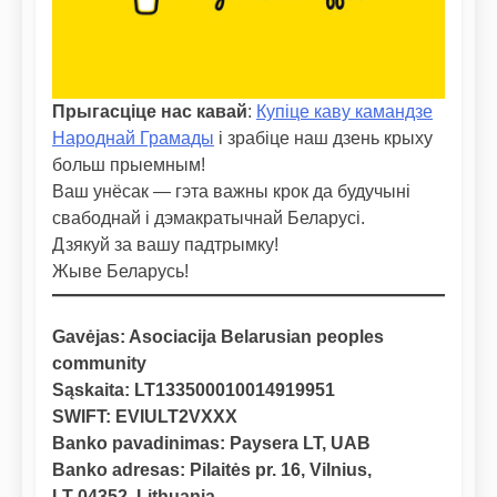
Прыгасціце нас кавай
:
Купіце каву камандзе
Народнай Грамады
і зрабіце наш дзень крыху
больш прыемным!
Ваш унёсак — гэта важны крок да будучыні
свабоднай і дэмакратычнай Беларусі.
Дзякуй за вашу падтрымку!
Жыве Беларусь!
Gavėjas: Asociacija Belarusian peoples
community
Sąskaita: LT133500010014919951
SWIFT: EVIULT2VXXX
Banko pavadinimas: Paysera LT, UAB
Banko adresas: Pilaitės pr. 16, Vilnius,
LT-04352, Lithuania