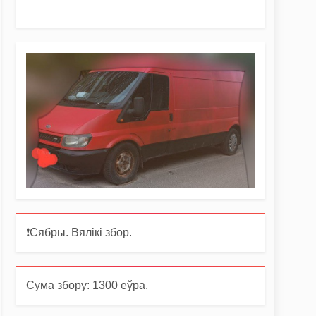
❗️Сябры. Вялікі збор.
Сума збору: 1300 еўра.