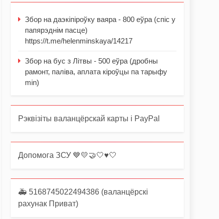
Збор на даэкіпіроўку ваяра - 800 еўра (спіс у
папярэднім пасце)
https://t.me/helenminskaya/14217
Збор на бус з Літвы - 500 еўра (дробны
рамонт, паліва, аплата кіроўцы па тарыфу
min)
Рэквізіты валанцёрскай карты і PayPal
Допомога ЗСУ 💙💛🤝🤍♥️🤍
🚑 5168745022494386 (валанцёрскі
рахунак Приват)