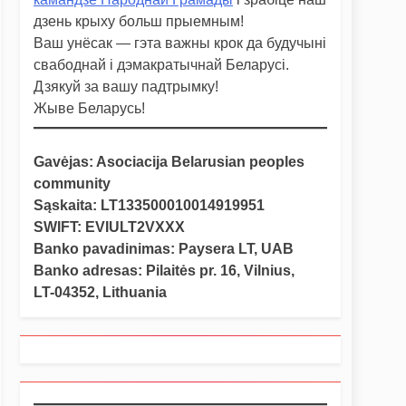
дзень крыху больш прыемным!
Ваш унёсак — гэта важны крок да будучыні
свабоднай і дэмакратычнай Беларусі.
Дзякуй за вашу падтрымку!
Жыве Беларусь!
Gavėjas: Asociacija Belarusian peoples
community
Sąskaita: LT133500010014919951
SWIFT: EVIULT2VXXX
Banko pavadinimas: Paysera LT, UAB
Banko adresas: Pilaitės pr. 16, Vilnius,
LT-04352, Lithuania