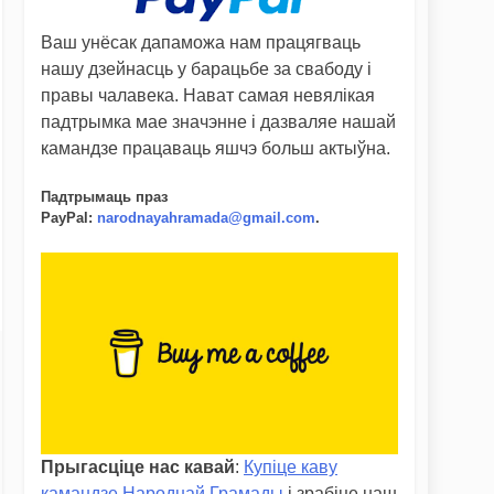
Ваш унёсак дапаможа нам працягваць
нашу дзейнасць у барацьбе за свабоду і
правы чалавека. Нават самая невялікая
падтрымка мае значэнне і дазваляе нашай
камандзе працаваць яшчэ больш актыўна.
Падтрымаць праз
PayPal
:
narodnayahramada@gmail.com
.
Прыгасціце нас кавай
:
Купіце каву
камандзе Народнай Грамады
і зрабіце наш