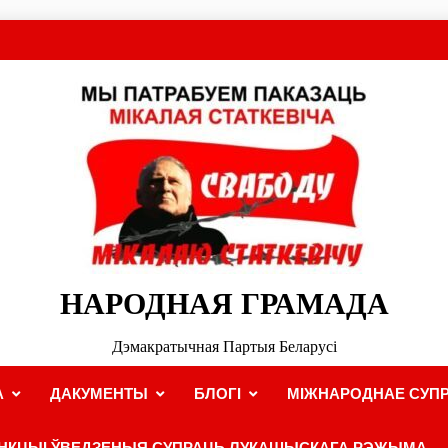
НАРОДНАЯ ГРАМАДА
Дэмакратычная Партыя Беларусі
А
ДАКУМЕНТЫ
БЛОГІ
МІЖНАРОДНАЕ СУПР
НКЦЫІ ЎВЕДЗЕНЫЯ СУПРАЦЬ ЛУКАШЫСКАГА РЭЖЫМА