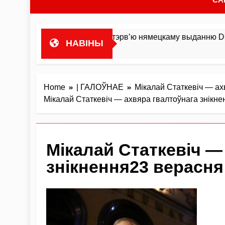
оста гандляваць»У інтэрв’ю нямецкаму выданню DIE ZEIT М
НАВІНЫ
Home
| ГАЛОЎНАЕ
Мікалай Статкевіч — ах
Мікалай Статкевіч — ахвяра гвалтоўнага знікн
Мікалай Статкевіч —
знікнення23 верасня