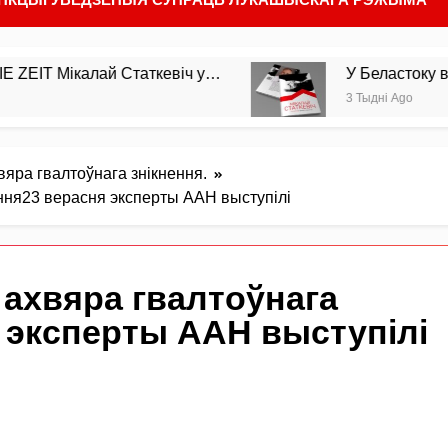
ікалай Статкевіч у…
У Беластоку выйшла з 
3 Тыдні Ago
вяра гвалтоўнага знікнення.
ення23 верасня эксперты ААН выступілі
 ахвяра гвалтоўнага
 эксперты ААН выступілі