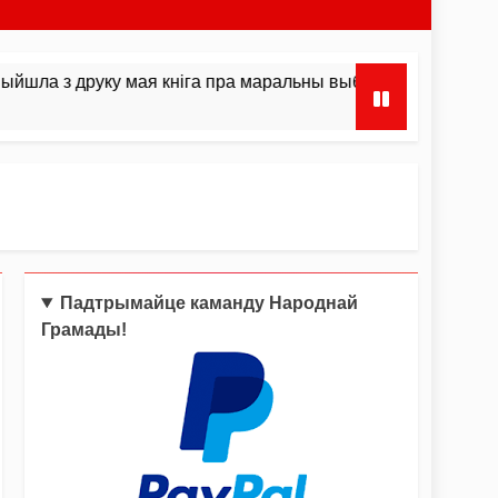
друку мая кніга пра маральны выбар і інстынкты
Падтрымайце каманду Народнай
Грамады!