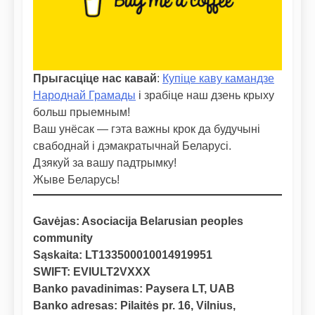
Прыгасціце нас кавай
:
Купіце каву камандзе
Народнай Грамады
і зрабіце наш дзень крыху
больш прыемным!
Ваш унёсак — гэта важны крок да будучыні
свабоднай і дэмакратычнай Беларусі.
Дзякуй за вашу падтрымку!
Жыве Беларусь!
Gavėjas: Asociacija Belarusian peoples
community
Sąskaita: LT133500010014919951
SWIFT: EVIULT2VXXX
Banko pavadinimas: Paysera LT, UAB
Banko adresas: Pilaitės pr. 16, Vilnius,