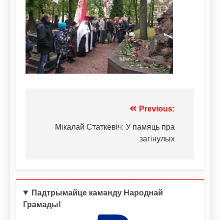
Previous:
Мікалай Статкевіч: У памяць пра
загінулых
Падтрымайце каманду Народнай
Грамады!