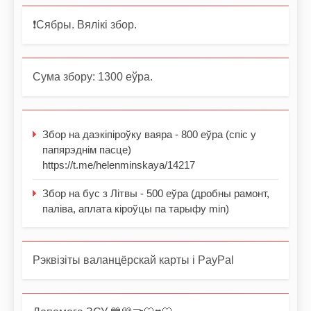
❗️Сябры. Вялікі збор.
Сума збору: 1300 еўра.
Збор на даэкіпіроўку ваяра - 800 еўра (спіс у
папярэднім пасце)
https://t.me/helenminskaya/14217
Збор на бус з Літвы - 500 еўра (дробны рамонт,
паліва, аплата кіроўцы па тарыфу min)
Рэквізіты валанцёрскай карты і PayPal