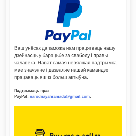
Ваш унёсак дапаможа нам працягваць нашу
дзейнасць у барацьбе за свабоду і правы
чалавека. Нават самая невялікая падтрымка
мае значэнне і дазваляе нашай камандзе
працаваць яшчэ больш актыўна.
Падтрымаць праз
PayPal
:
narodnayahramada@gmail.com
.