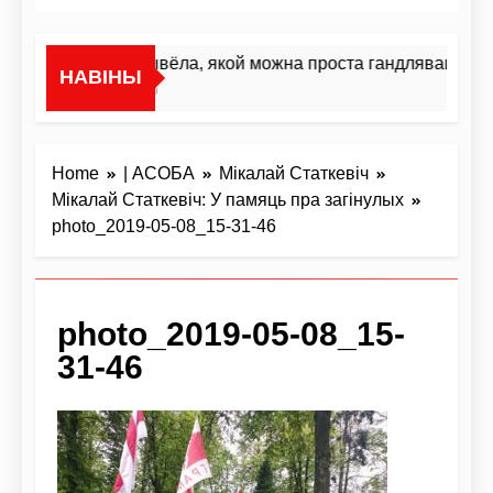
«Я не жывёла, якой можна проста гандляваць»У і
НАВІНЫ
1 Дзень Ago
Home
| АСОБА
Мікалай Статкевіч
Мікалай Статкевіч: У памяць пра загінулых
photo_2019-05-08_15-31-46
photo_2019-05-08_15-
31-46