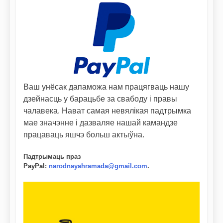
Ваш унёсак дапаможа нам працягваць нашу
дзейнасць у барацьбе за свабоду і правы
чалавека. Нават самая невялікая падтрымка
мае значэнне і дазваляе нашай камандзе
працаваць яшчэ больш актыўна.
Падтрымаць праз
PayPal
:
narodnayahramada@gmail.com
.