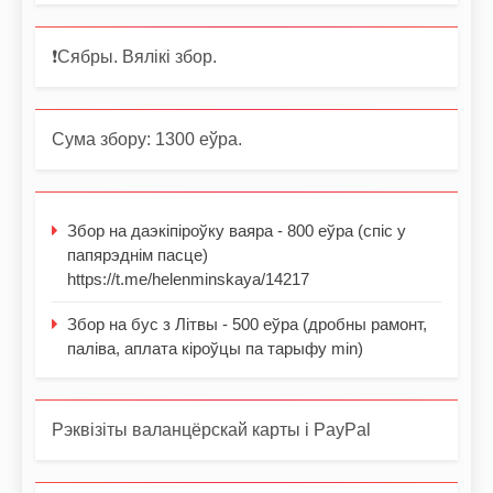
❗️Сябры. Вялікі збор.
Сума збору: 1300 еўра.
Збор на даэкіпіроўку ваяра - 800 еўра (спіс у
папярэднім пасце)
https://t.me/helenminskaya/14217
Збор на бус з Літвы - 500 еўра (дробны рамонт,
паліва, аплата кіроўцы па тарыфу min)
Рэквізіты валанцёрскай карты і PayPal