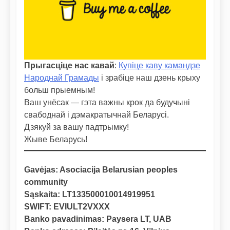
Прыгасціце нас кавай
:
Купіце каву камандзе
Народнай Грамады
і зрабіце наш дзень крыху
больш прыемным!
Ваш унёсак — гэта важны крок да будучыні
свабоднай і дэмакратычнай Беларусі.
Дзякуй за вашу падтрымку!
Жыве Беларусь!
Gavėjas: Asociacija Belarusian peoples
community
Sąskaita: LT133500010014919951
SWIFT: EVIULT2VXXX
Banko pavadinimas: Paysera LT, UAB