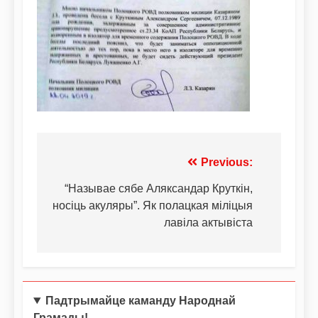
Previous:
“Называе сябе Аляксандар Круткін,
носіць акуляры”. Як полацкая міліцыя
лавіла актывіста
Падтрымайце каманду Народнай
Грамады!