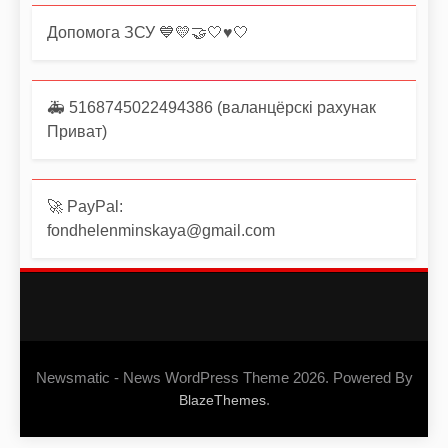
Допомога ЗСУ 💙💛🤝🤍♥️🤍
🚑 5168745022494386 (валанцёрскі рахунак
Приват)
🚀 PayPal:
fondhelenminskaya@gmail.com
Newsmatic - News WordPress Theme 2026. Powered By
.
BlazeThemes