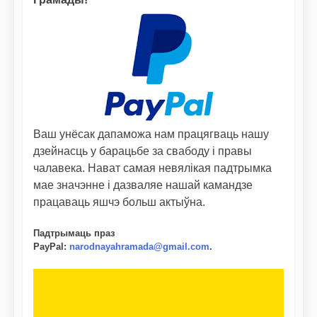
Ваш унёсак дапаможа нам працягваць нашу
дзейнасць у барацьбе за свабоду і правы
чалавека. Нават самая невялікая падтрымка
мае значэнне і дазваляе нашай камандзе
працаваць яшчэ больш актыўна.
Падтрымаць праз
PayPal
:
narodnayahramada@gmail.com
.