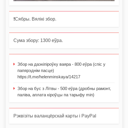
❗️Сябры. Вялікі збор.
Сума збору: 1300 еўра.
Збор на даэкіпіроўку ваяра - 800 еўра (спіс у
папярэднім пасце)
https://t.me/helenminskaya/14217
Збор на бус з Літвы - 500 еўра (дробны рамонт,
паліва, аплата кіроўцы па тарыфу min)
Рэквізіты валанцёрскай карты і PayPal