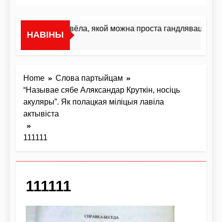
«Я не жывёла, якой можна проста гандляваць»У ін
НАВІНЫ
2 Дні Ago
Home
Слова партыйцам
“Называе сябе Аляксандар Круткін, носіць
акуляры”. Як полацкая міліцыя лавіла
актывіста
111111
111111