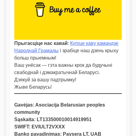
Прыгасціце нас кавай
:
Купіце каву камандзе
Народнай Грамады
і зрабіце наш дзень крыху
больш прыемным!
Ваш унёсак — гэта важны крок да будучыні
свабоднай і дэмакратычнай Беларусі.
Дзякуй за вашу падтрымку!
Жыве Беларусь!
Gavėjas: Asociacija Belarusian peoples
community
Sąskaita: LT133500010014919951
SWIFT: EVIULT2VXXX
Banko pavadinimas: Paysera LT, UAB