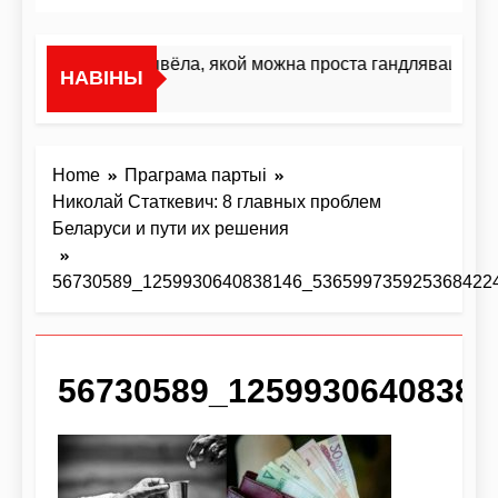
«Я не жывёла, якой можна проста гандляваць»У і
НАВІНЫ
3 Дні Ago
Home
Праграма партыі
Николай Статкевич: 8 главных проблем
Беларуси и пути их решения
56730589_1259930640838146_536599735925368422
56730589_12599306408381