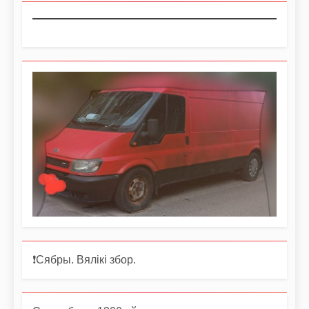
❗️Сябры. Вялікі збор.