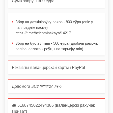
Сума збору: 1300 еўра.
Збор на даэкіпіроўку ваяра - 800 еўра (спіс у
папярэднім пасце)
https://t.me/helenminskaya/14217
Збор на бус з Літвы - 500 еўра (дробны рамонт,
паліва, аплата кіроўцы па тарыфу min)
Рэквізіты валанцёрскай карты і PayPal
Допомога ЗСУ 💙💛🤝🤍♥️🤍
🚑 5168745022494386 (валанцёрскі рахунак
Приват)