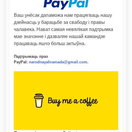
Ваш унёсак дапаможа нам працягваць нашу
дзейнасць у барацьбе за свабоду і правы
чалавека. Нават самая невялікая падтрымка
мае значэнне і дазваляе нашай камандзе
працаваць яшчэ больш актыўна.
Падтрымаць праз
PayPal
:
narodnayahramada@gmail.com
.