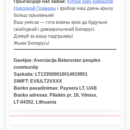
Прыгасціце нас кавай
:
Купіце каву камандзе
Народнай Грамады
і зрабіце наш дзень крыху
больш прыемным!
Ваш унёсак — гэта важны крок да будучыні
свабоднай і дэмакратычнай Беларусі.
Дзякуй за вашу падтрымку!
Жыве Беларусь!
Gavėjas: Asociacija Belarusian peoples
community
Sąskaita: LT133500010014919951
SWIFT: EVIULT2VXXX
Banko pavadinimas: Paysera LT, UAB
Banko adresas: Pilaitės pr. 16, Vilnius,
LT-04352, Lithuania