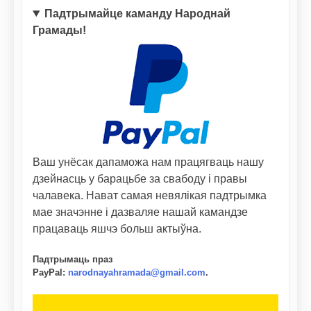
Падтрымайце каманду Народнай
Грамады!
Ваш унёсак дапаможа нам працягваць нашу
дзейнасць у барацьбе за свабоду і правы
чалавека. Нават самая невялікая падтрымка
мае значэнне і дазваляе нашай камандзе
працаваць яшчэ больш актыўна.
Падтрымаць праз
PayPal
:
narodnayahramada@gmail.com
.