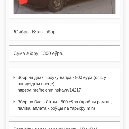
❗️Сябры. Вялікі збор.
Сума збору: 1300 еўра.
Збор на даэкіпіроўку ваяра - 800 еўра (спіс у
папярэднім пасце)
https://t.me/helenminskaya/14217
Збор на бус з Літвы - 500 еўра (дробны рамонт,
паліва, аплата кіроўцы па тарыфу min)