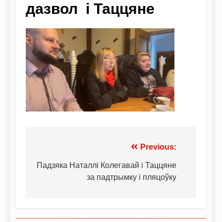
дазвол і Таццяне
Previous:
Падзяка Наталлі Колегавай і Таццяне
за падтрымку і пляцоўку