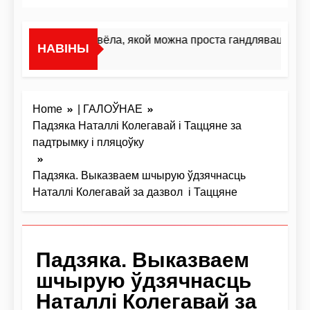
«Я не жывёла, якой можна проста гандляваць»У ін
НАВІНЫ
9 Гадзін Ago
Home
| ГАЛОЎНАЕ
Падзяка Наталлі Колегавай і Таццяне за
падтрымку і пляцоўку
Падзяка. Выказваем шчырую ўдзячнасць
Наталлі Колегавай за дазвол і Таццяне
Падзяка. Выказваем
шчырую ўдзячнасць
Наталлі Колегавай за