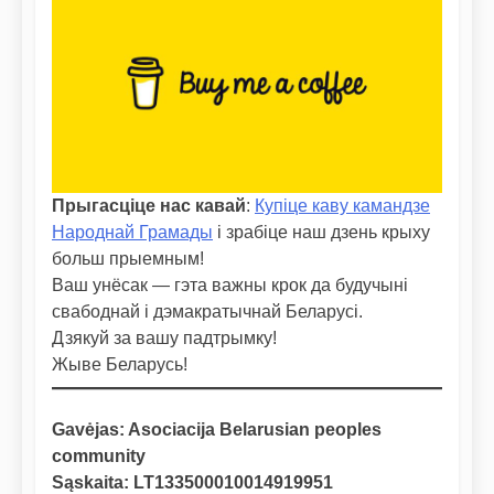
Прыгасціце нас кавай
:
Купіце каву камандзе
Народнай Грамады
і зрабіце наш дзень крыху
больш прыемным!
Ваш унёсак — гэта важны крок да будучыні
свабоднай і дэмакратычнай Беларусі.
Дзякуй за вашу падтрымку!
Жыве Беларусь!
Gavėjas: Asociacija Belarusian peoples
community
Sąskaita: LT133500010014919951