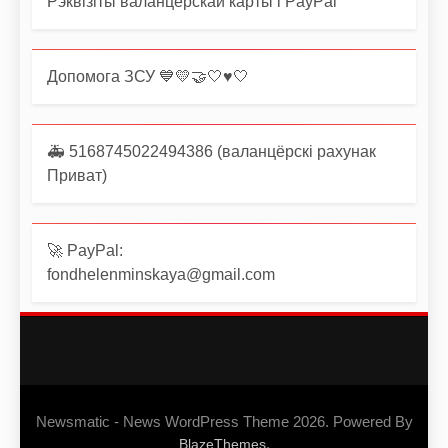
Рэквізіты валанцёрскай карты і PayPal
Допомога ЗСУ 💙💛🤝🤍♥️🤍
🚑 5168745022494386 (валанцёрскі рахунак
Приват)
🚀 PayPal:
fondhelenminskaya@gmail.com
Newsmatic - News WordPress Theme 2026. Powered By
.
BlazeThemes