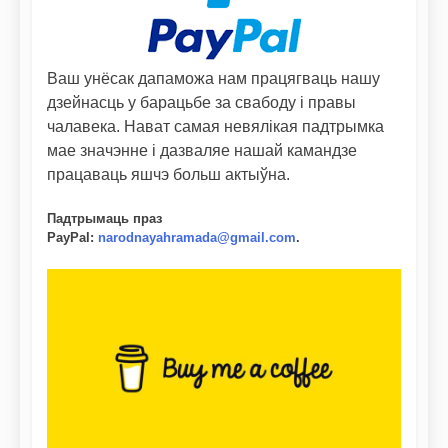
Ваш унёсак дапаможа нам працягваць нашу
дзейнасць у барацьбе за свабоду і правы
чалавека. Нават самая невялікая падтрымка
мае значэнне і дазваляе нашай камандзе
працаваць яшчэ больш актыўна.
Падтрымаць праз
PayPal
:
narodnayahramada@gmail.com
.