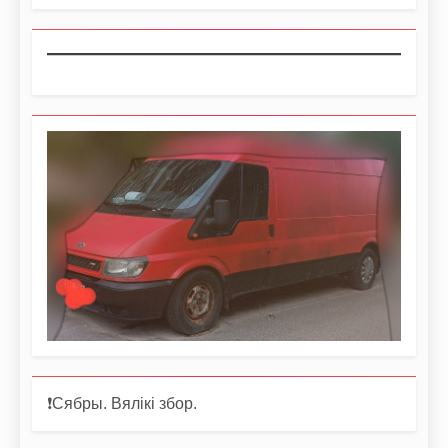
❗️Сябры. Вялікі збор.