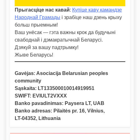
Прыгасціце нас кавай
:
Купіце каву камандзе
Народнай Грамады
і зрабіце наш дзень крыху
больш прыемным!
Ваш унёсак — гэта важны крок да будучыні
свабоднай і дэмакратычнай Беларусі.
Дзякуй за вашу падтрымку!
Жыве Беларусь!
Gavėjas: Asociacija Belarusian peoples
community
Sąskaita: LT133500010014919951
SWIFT: EVIULT2VXXX
Banko pavadinimas: Paysera LT, UAB
Banko adresas: Pilaitės pr. 16, Vilnius,
LT-04352, Lithuania