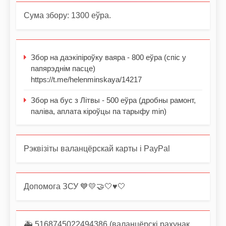
Сума збору: 1300 еўра.
Збор на даэкіпіроўку ваяра - 800 еўра (спіс у
папярэднім пасце)
https://t.me/helenminskaya/14217
Збор на бус з Літвы - 500 еўра (дробны рамонт,
паліва, аплата кіроўцы па тарыфу min)
Рэквізіты валанцёрскай карты і PayPal
Допомога ЗСУ 💙💛🤝🤍♥️🤍
🚑 5168745022494386 (валанцёрскі рахунак