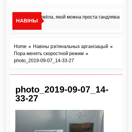
«Я не жывёла, якой можна проста гандляваць»У і
НАВІНЫ
4 Дні Ago
Home
Навіны рэгіянальных арганізацый
Пора менять скоростной режим
photo_2019-09-07_14-33-27
photo_2019-09-07_14-
33-27