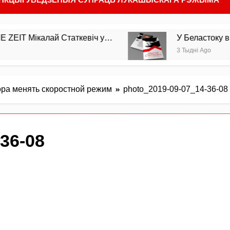
ікалай Статкевіч у…
У Беластоку выйшла з 
3 Тыдні Ago
ра менять скоростной режим
photo_2019-09-07_14-36-08
36-08