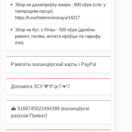
Збор на даэкіпіроўку ваяра - 800 еўра (спіс у
папярэднім пасце)
https://t.me/helenminskaya/14217
Збор на бус з Літвы - 500 еўра (дробны
рамонт, паліва, аплата кіроўцы па тарыфу
min)
Рэквізіты валанцёрскай карты і PayPal
Допомога ЗСУ 💙💛🤝🤍♥️🤍
🚑 5168745022494386 (валанцёрскі
рахунак Приват)