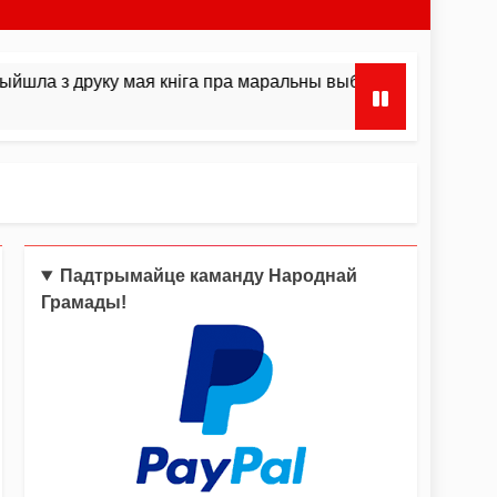
друку мая кніга пра маральны выбар і інстынкты
Падтрымайце каманду Народнай
Грамады!