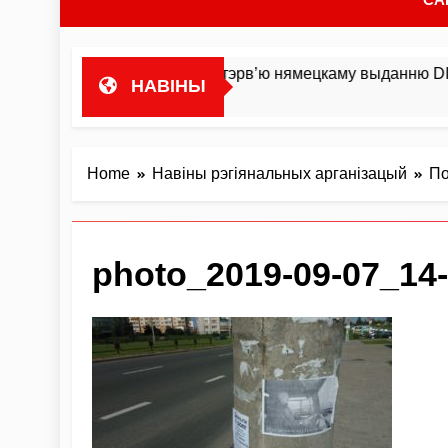
оста гандляваць»У інтэрв’ю нямецкаму выданню DIE ZEIT М
НАВІНЫ
Home
Навіны рэгіянальных арганізацый
По
photo_2019-09-07_14-