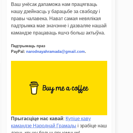
Ваш унёсак дапаможа нам працягваць
нашу дзейнасць у барацьбе за свабоду і
правы чалавека. Нават самая невялікая
падтрымка мае значэнне і дазваляе нашай
камандзе працаваць яшчэ больш актыўна.
Падтрымаць праз
PayPal
:
narodnayahramada@gmail.com
.
Прыгасціце нас кавай
:
Купіце каву
камандзе Народнай Грамады
і зрабіце наш
дзень крыху больш прыемным!