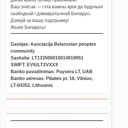
Ваш унёсак — гэта важны крок да будучыні
свабоднай і дэмакратычнай Беларусі.
Дзякуй за вашу падтрымку!
Жыве Беларусь!
Gavėjas: Asociacija Belarusian peoples
community
Sąskaita: LT133500010014919951
SWIFT: EVIULT2VXXX
Banko pavadinimas: Paysera LT, UAB
Banko adresas: Pilaitės pr. 16, Vilnius,
LT-04352, Lithuania