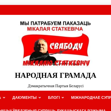
НАРОДНАЯ ГРАМАДА
Дэмакратычная Партыя Беларусі
А
ДАКУМЕНТЫ
БЛОГІ
МІЖНАРОДНАЕ СУПР
НКЦЫІ ЎВЕДЗЕНЫЯ СУПРАЦЬ ЛУКАШЫСКАГА РЭЖЫМА