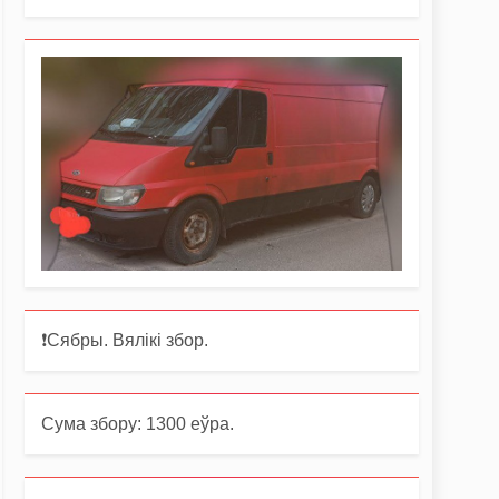
❗️Сябры. Вялікі збор.
Сума збору: 1300 еўра.