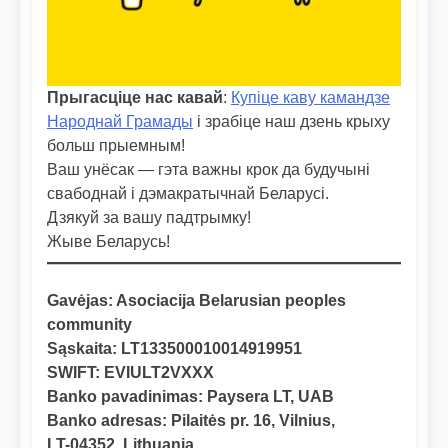
Прыгасціце нас кавай
:
Купіце каву камандзе
Народнай Грамады
і зрабіце наш дзень крыху
больш прыемным!
Ваш унёсак — гэта важны крок да будучыні
свабоднай і дэмакратычнай Беларусі.
Дзякуй за вашу падтрымку!
Жыве Беларусь!
Gavėjas: Asociacija Belarusian peoples
community
Sąskaita: LT133500010014919951
SWIFT: EVIULT2VXXX
Banko pavadinimas: Paysera LT, UAB
Banko adresas: Pilaitės pr. 16, Vilnius,
LT-04352, Lithuania