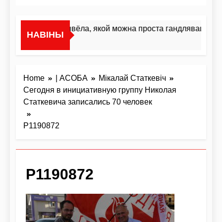
«Я не жывёла, якой можна проста гандляваць»У і
НАВІНЫ
2 Дні Ago
Home
| АСОБА
Мікалай Статкевіч
Сегодня в инициативную группу Николая
Статкевича записались 70 человек
P1190872
P1190872