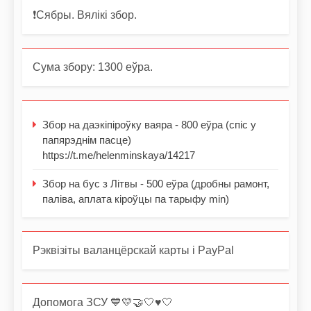
❗️Сябры. Вялікі збор.
Сума збору: 1300 еўра.
Збор на даэкіпіроўку ваяра - 800 еўра (спіс у
папярэднім пасце)
https://t.me/helenminskaya/14217
Збор на бус з Літвы - 500 еўра (дробны рамонт,
паліва, аплата кіроўцы па тарыфу min)
Рэквізіты валанцёрскай карты і PayPal
Допомога ЗСУ 💙💛🤝🤍♥️🤍