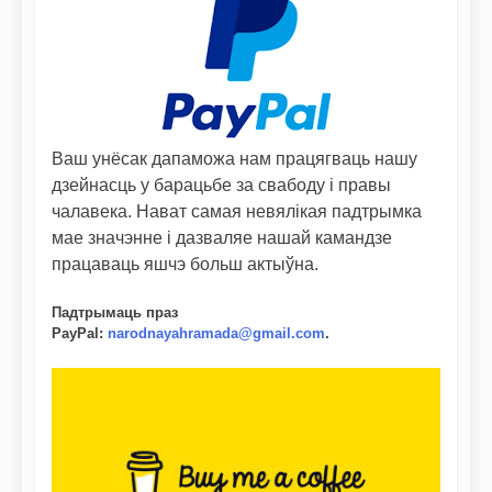
Ваш унёсак дапаможа нам працягваць нашу
дзейнасць у барацьбе за свабоду і правы
чалавека. Нават самая невялікая падтрымка
мае значэнне і дазваляе нашай камандзе
працаваць яшчэ больш актыўна.
Падтрымаць праз
PayPal
:
narodnayahramada@gmail.com
.