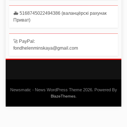
🚑 5168745022494386 (валанцёрскі рахунак
Приват)
🚀 PayPal:
fondhelenminskaya@gmail.com
Newsmatic - News WordPress Theme 2026. Powered By
.
BlazeThemes