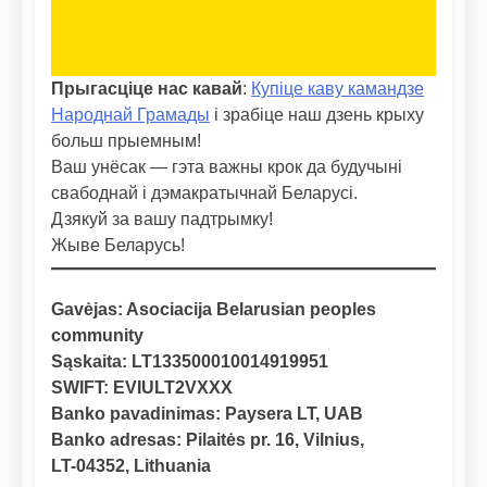
Прыгасціце нас кавай
:
Купіце каву камандзе
Народнай Грамады
і зрабіце наш дзень крыху
больш прыемным!
Ваш унёсак — гэта важны крок да будучыні
свабоднай і дэмакратычнай Беларусі.
Дзякуй за вашу падтрымку!
Жыве Беларусь!
Gavėjas: Asociacija Belarusian peoples
community
Sąskaita: LT133500010014919951
SWIFT: EVIULT2VXXX
Banko pavadinimas: Paysera LT, UAB
Banko adresas: Pilaitės pr. 16, Vilnius,
LT-04352, Lithuania