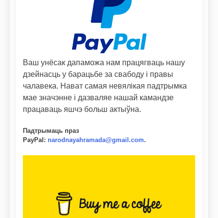
Ваш унёсак дапаможа нам працягваць нашу
дзейнасць у барацьбе за свабоду і правы
чалавека. Нават самая невялікая падтрымка
мае значэнне і дазваляе нашай камандзе
працаваць яшчэ больш актыўна.
Падтрымаць праз
PayPal
:
narodnayahramada@gmail.com
.