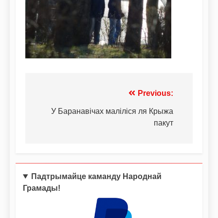
Previous:
У Баранавічах маліліся ля Крыжа
пакут
Падтрымайце каманду Народнай
Грамады!