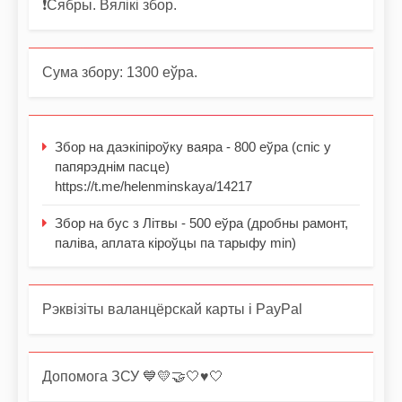
❗️Сябры. Вялікі збор.
Сума збору: 1300 еўра.
Збор на даэкіпіроўку ваяра - 800 еўра (спіс у
папярэднім пасце)
https://t.me/helenminskaya/14217
Збор на бус з Літвы - 500 еўра (дробны рамонт,
паліва, аплата кіроўцы па тарыфу min)
Рэквізіты валанцёрскай карты і PayPal
Допомога ЗСУ 💙💛🤝🤍♥️🤍