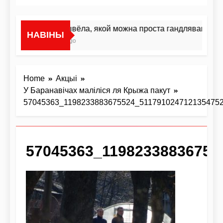
«Я не жывёла, якой можна проста гандляваць»У і
НАВІНЫ
17 Гадзін Ago
Home
Акцыі
У Баранавічах маліліся ля Крыжа пакут
57045363_1198233883675524_511791024712135475
57045363_11982338836755