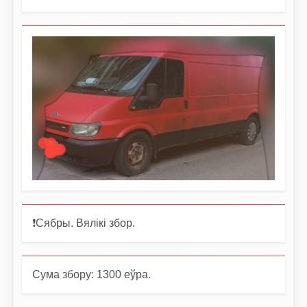
❗️Сябры. Вялікі збор.
Сума збору: 1300 еўра.