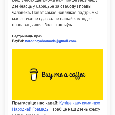
Ваш унёсак дапаможа нам працягваць нашу
дзейнасць у барацьбе за свабоду і правы
чалавека. Нават самая невялікая падтрымка
мае значэнне і дазваляе нашай камандзе
працаваць яшчэ больш актыўна.
Падтрымаць праз
PayPal
:
narodnayahramada@gmail.com
.
Прыгасціце нас кавай
:
Купіце каву камандзе
Народнай Грамады
і зрабіце наш дзень крыху