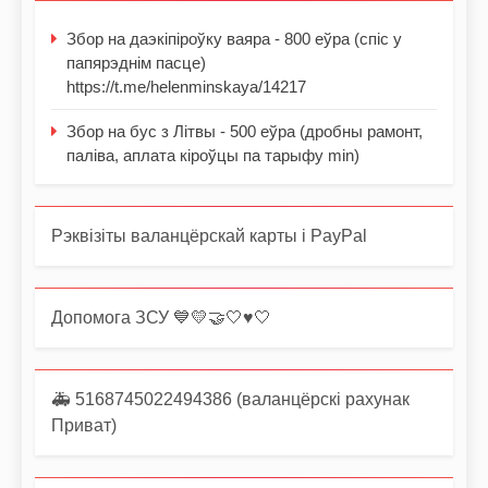
Збор на даэкіпіроўку ваяра - 800 еўра (спіс у
папярэднім пасце)
https://t.me/helenminskaya/14217
Збор на бус з Літвы - 500 еўра (дробны рамонт,
паліва, аплата кіроўцы па тарыфу min)
Рэквізіты валанцёрскай карты і PayPal
Допомога ЗСУ 💙💛🤝🤍♥️🤍
🚑 5168745022494386 (валанцёрскі рахунак
Приват)