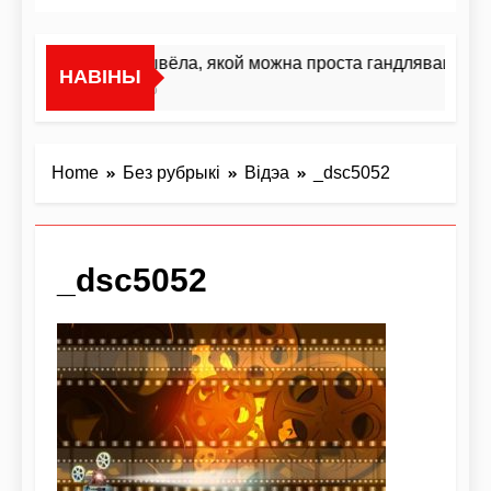
«Я не жывёла, якой можна проста гандляваць»У і
НАВІНЫ
1 Дзень Ago
Home
Без рубрыкі
Відэа
_dsc5052
_dsc5052