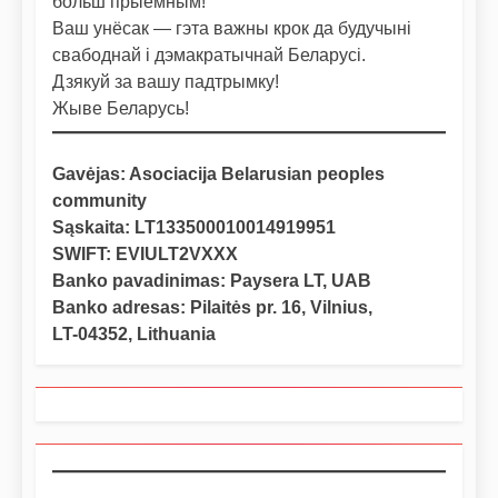
больш прыемным!
Ваш унёсак — гэта важны крок да будучыні
свабоднай і дэмакратычнай Беларусі.
Дзякуй за вашу падтрымку!
Жыве Беларусь!
Gavėjas: Asociacija Belarusian peoples
community
Sąskaita: LT133500010014919951
SWIFT: EVIULT2VXXX
Banko pavadinimas: Paysera LT, UAB
Banko adresas: Pilaitės pr. 16, Vilnius,
LT-04352, Lithuania