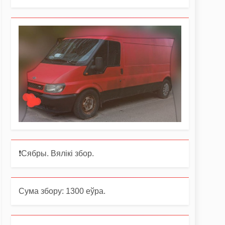
❗️Сябры. Вялікі збор.
Сума збору: 1300 еўра.