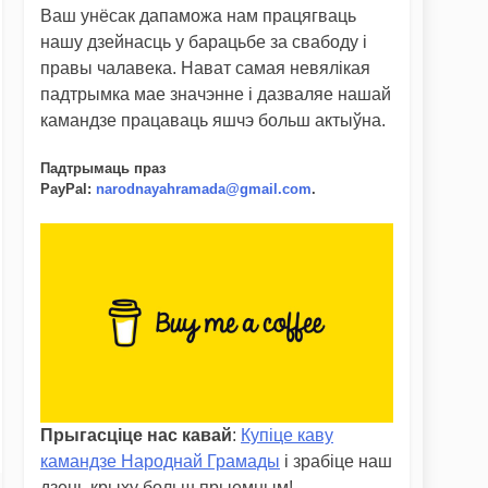
Ваш унёсак дапаможа нам працягваць
нашу дзейнасць у барацьбе за свабоду і
правы чалавека. Нават самая невялікая
падтрымка мае значэнне і дазваляе нашай
камандзе працаваць яшчэ больш актыўна.
Падтрымаць праз
PayPal
:
narodnayahramada@gmail.com
.
Прыгасціце нас кавай
:
Купіце каву
камандзе Народнай Грамады
і зрабіце наш
дзень крыху больш прыемным!