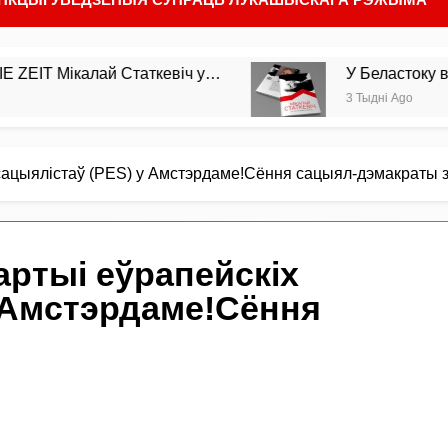
ікалай Статкевіч у…
У Беластоку выйшла з 
3 Тыдні Ago
сацыялiстаў (PES) у Амстэрдаме!Сёння сацыял-дэмакраты 
ртыі еўрапейскіх
у Амстэрдаме!Сёння