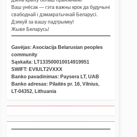
Ваш унёсак — гэта важны крок да будучыні
свабоднай і дэмакратычнай Беларусі.
Дзякуй за вашу падтрымку!
Жыве Беларусь!
Gavėjas: Asociacija Belarusian peoples
community
Sąskaita: LT133500010014919951
SWIFT: EVIULT2VXXX
Banko pavadinimas: Paysera LT, UAB
Banko adresas: Pilaitės pr. 16, Vilnius,
LT-04352, Lithuania