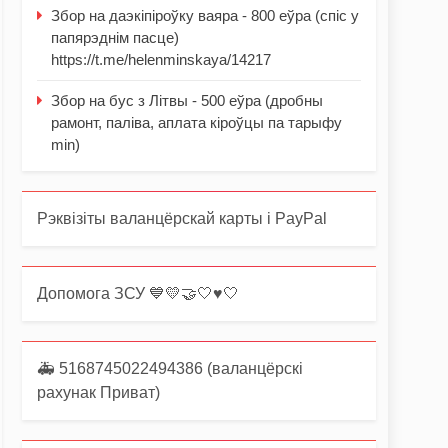
Збор на даэкіпіроўку ваяра - 800 еўра (спіс у
папярэднім пасце)
https://t.me/helenminskaya/14217
Збор на бус з Літвы - 500 еўра (дробны
рамонт, паліва, аплата кіроўцы па тарыфу
min)
Рэквізіты валанцёрскай карты і PayPal
Допомога ЗСУ 💙💛🤝🤍♥️🤍
🚑 5168745022494386 (валанцёрскі
рахунак Приват)