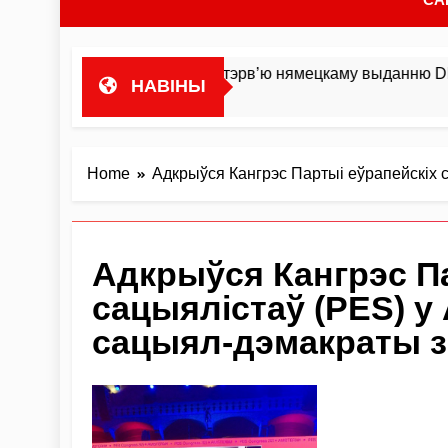
оста гандляваць»У інтэрв’ю нямецкаму выданню DIE ZEIT М
НАВІНЫ
Home
Адкрыўся Кангрэс Партыі еўрапейскіх 
Адкрыўся Кангрэс Па
сацыялiстаў (PES) 
сацыял-дэмакраты з