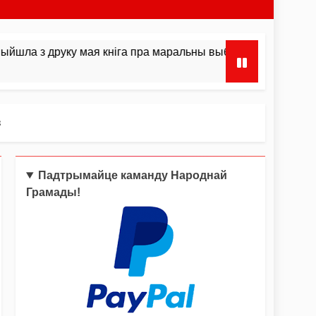
друку мая кніга пра маральны выбар і інстынкты
з
Падтрымайце каманду Народнай
Грамады!