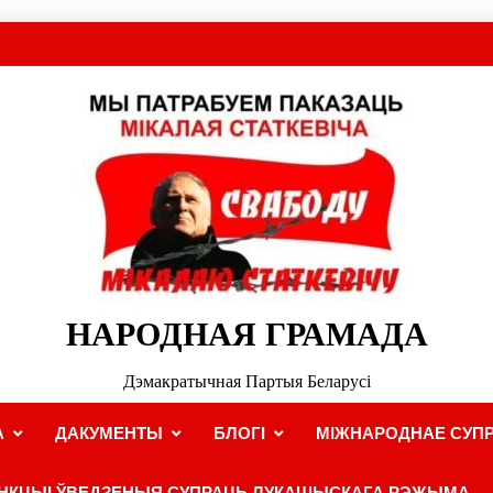
НАРОДНАЯ ГРАМАДА
Дэмакратычная Партыя Беларусі
А
ДАКУМЕНТЫ
БЛОГІ
МІЖНАРОДНАЕ СУПР
НКЦЫІ ЎВЕДЗЕНЫЯ СУПРАЦЬ ЛУКАШЫСКАГА РЭЖЫМА