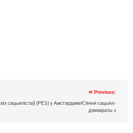
Previous:
кіх сацыялiстаў (PES) у Амстэрдаме!Сёння сацыял-
дэмакраты з