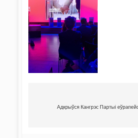
Адкрыўся Кангрэс Партыі еўрапейс