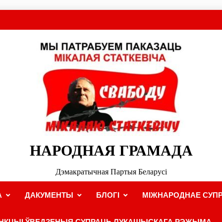
НАРОДНАЯ ГРАМАДА
Дэмакратычная Партыя Беларусі
А
ДАКУМЕНТЫ
БЛОГІ
МІЖНАРОДНАЕ СУПР
НКЦЫІ ЎВЕДЗЕНЫЯ СУПРАЦЬ ЛУКАШЫСКАГА РЭЖЫМА