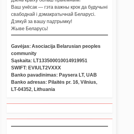
Ваш унёсак — гэта важны крок да будучыні
свабоднай і дэмакратычнай Беларусі.
Дзякуй за вашу падтрымку!
Жыве Беларусь!
Gavėjas: Asociacija Belarusian peoples
community
Sąskaita: LT133500010014919951
SWIFT: EVIULT2VXXX
Banko pavadinimas: Paysera LT, UAB
Banko adresas: Pilaitės pr. 16, Vilnius,
LT-04352, Lithuania