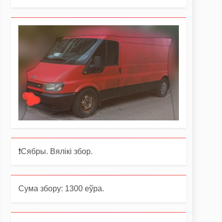
❗️Сябры. Вялікі збор.
Сума збору: 1300 еўра.