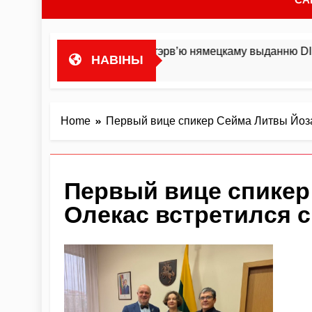
ста гандляваць»У інтэрв’ю нямецкаму выданню DIE ZEIT М
НАВІНЫ
Home
Первый вице спикер Сейма Литвы Йоза
Первый вице спикер
Олекас встретился 