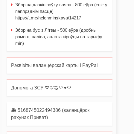
Збор на даэкіпіроўку ваяра - 800 еўра (спіс у
папярэднім пасце)
https://t.me/helenminskaya/14217
Збор на бус з Літвы - 500 еўра (дробны
рамонт, паліва, аплата кіроўцы па тарыфу
min)
Рэквізіты валанцёрскай карты і PayPal
Допомога ЗСУ 💙💛🤝🤍♥️🤍
🚑 5168745022494386 (валанцёрскі
рахунак Приват)