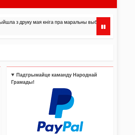
друку мая кніга пра маральны выбар і інстынкты
Падтрымайце каманду Народнай
Грамады!