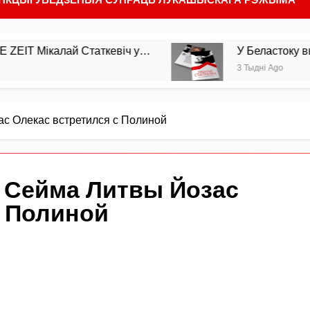
ікалай Статкевіч у…
У Беластоку выйшла з 
3 Тыдні Ago
с Олекас встретился с Полиной
 Сейма Литвы Йозас
с Полиной