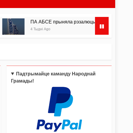
ПА АБСЕ прыняла рэзалюцыю па Беларусі з патрабав
4 Тыдні Ago
Падтрымайце каманду Народнай
Грамады!