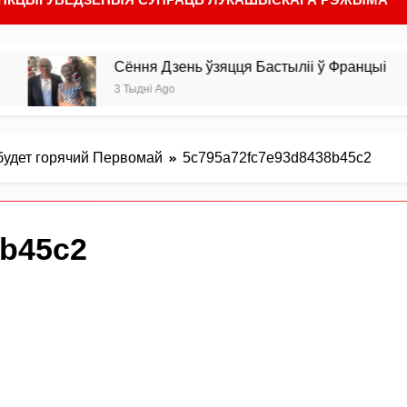
Сёння Дзень ўзяцця Бастыліі ў Францыі
3 Тыдні Ago
будет горячий Первомай
5c795a72fc7e93d8438b45c2
8b45c2