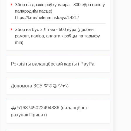
Збор на даэкіпіроўку ваяра - 800 еўра (спіс у
папярэднім пасце)
https://t.me/helenminskaya/14217
Збор на бус з Літвы - 500 еўра (дробны
рамонт, паліва, аплата кіроўцы па тарыфу
min)
Рэквізіты валанцёрскай карты і PayPal
Допомога ЗСУ 💙💛🤝🤍♥️🤍
🚑 5168745022494386 (валанцёрскі
рахунак Приват)