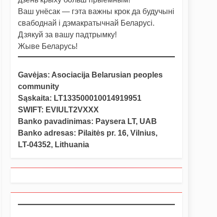
Ваш унёсак — гэта важны крок да будучыні
свабоднай і дэмакратычнай Беларусі.
Дзякуй за вашу падтрымку!
Жыве Беларусь!
Gavėjas: Asociacija Belarusian peoples
community
Sąskaita: LT133500010014919951
SWIFT: EVIULT2VXXX
Banko pavadinimas: Paysera LT, UAB
Banko adresas: Pilaitės pr. 16, Vilnius,
LT-04352, Lithuania