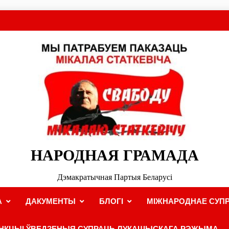
НАРОДНАЯ ГРАМАДА
Дэмакратычная Партыя Беларусі
А
ДАКУМЕНТЫ
БЛОГІ
МІЖНАРОДНАЕ СУПР
НКЦЫІ ЎВЕДЗЕНЫЯ СУПРАЦЬ ЛУКАШЫСКАГА РЭЖЫМА