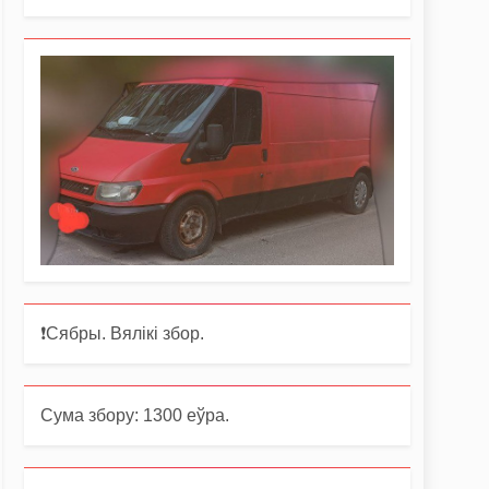
❗️Сябры. Вялікі збор.
Сума збору: 1300 еўра.