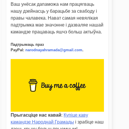
Ваш унёсак дапаможа нам працягваць
нашу дзейнасць у барацьбе за свабоду і
правы чалавека. Нават самая невялікая
падтрымка мае значэнне і дазваляе нашай
камандзе працаваць яшчэ больш актыўна.
Падтрымаць праз
PayPal
:
narodnayahramada@gmail.com
.
Прыгасціце нас кавай
:
Купіце каву
камандзе Народнай Грамады
і зрабіце наш
дзень крыху больш прыемным!