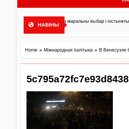
з друку мая кніга пра маральны выбар і інстынкты
НАВІНЫ
Home
Міжнародная палітыка
В Венесуэле 
5c795a72fc7e93d843