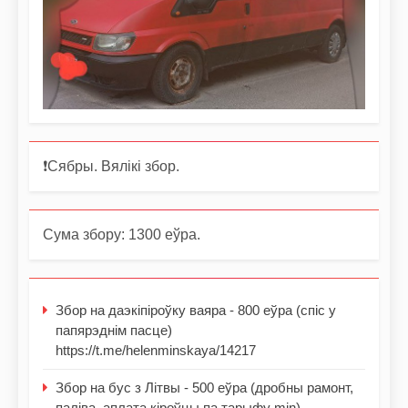
❗️Сябры. Вялікі збор.
Сума збору: 1300 еўра.
Збор на даэкіпіроўку ваяра - 800 еўра (спіс у
папярэднім пасце)
https://t.me/helenminskaya/14217
Збор на бус з Літвы - 500 еўра (дробны рамонт,
паліва, аплата кіроўцы па тарыфу min)