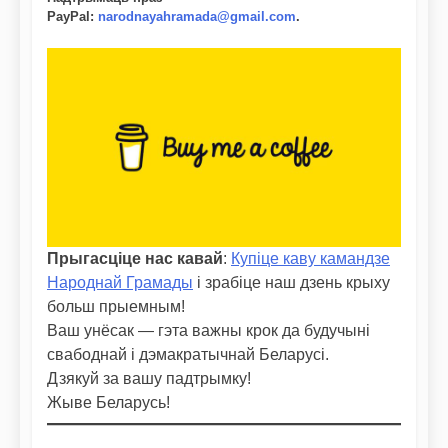
PayPal
:
narodnayahramada@gmail.com
.
Прыгасціце нас кавай
:
Купіце каву камандзе
Народнай Грамады
і зрабіце наш дзень крыху
больш прыемным!
Ваш унёсак — гэта важны крок да будучыні
свабоднай і дэмакратычнай Беларусі.
Дзякуй за вашу падтрымку!
Жыве Беларусь!