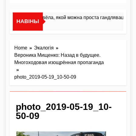
«Я не жывёла, якой можна проста гандляваць»У ін
НАВІНЫ
2 Дні Ago
Home
Экалогія
Вероника Мищенко: Назад в будущее.
Многоходовая изощрённая пропаганда
photo_2019-05-19_10-50-09
photo_2019-05-19_10-
50-09