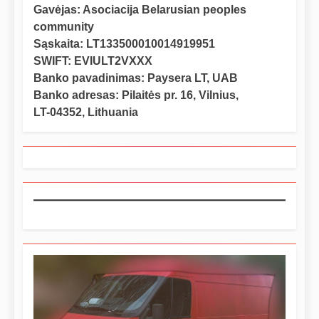
Gavėjas: Asociacija Belarusian peoples
community
Sąskaita: LT133500010014919951
SWIFT: EVIULT2VXXX
Banko pavadinimas: Paysera LT, UAB
Banko adresas: Pilaitės pr. 16, Vilnius,
LT-04352, Lithuania