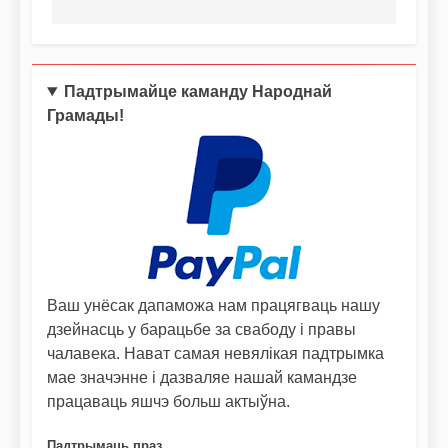
Падтрымайце каманду Народнай
Грамады!
Ваш унёсак дапаможа нам працягваць нашу
дзейнасць у барацьбе за свабоду і правы
чалавека. Нават самая невялікая падтрымка
мае значэнне і дазваляе нашай камандзе
працаваць яшчэ больш актыўна.
Падтрымаць праз