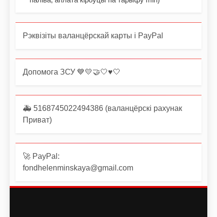
Рэквізіты валанцёрскай карты і PayPal
Допомога ЗСУ 💙💛🤝🤍♥️🤍
🚑 5168745022494386 (валанцёрскі рахунак
Приват)
🚀 PayPal:
fondhelenminskaya@gmail.com