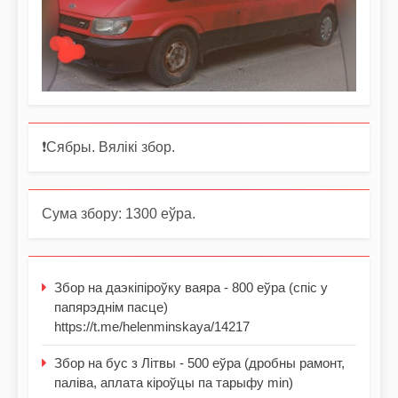
❗️Сябры. Вялікі збор.
Сума збору: 1300 еўра.
Збор на даэкіпіроўку ваяра - 800 еўра (спіс у
папярэднім пасце)
https://t.me/helenminskaya/14217
Збор на бус з Літвы - 500 еўра (дробны рамонт,
паліва, аплата кіроўцы па тарыфу min)