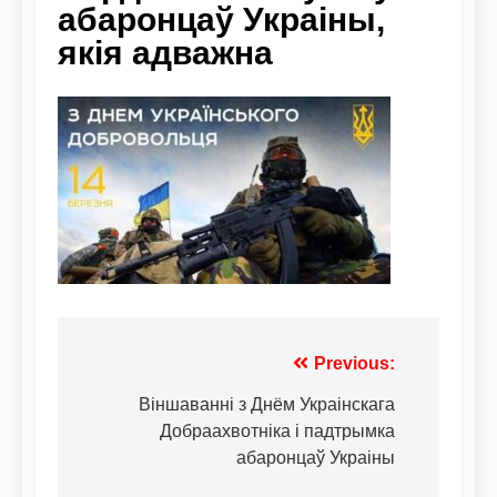
абаронцаў Украіны,
якія адважна
Previous:
Віншаванні з Днём Украінскага
Добраахвотніка і падтрымка
абаронцаў Украіны