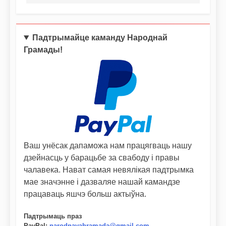
Падтрымайце каманду Народнай
Грамады!
Ваш унёсак дапаможа нам працягваць нашу
дзейнасць у барацьбе за свабоду і правы
чалавека. Нават самая невялікая падтрымка
мае значэнне і дазваляе нашай камандзе
працаваць яшчэ больш актыўна.
Падтрымаць праз
PayPal
:
narodnayahramada@gmail.com
.