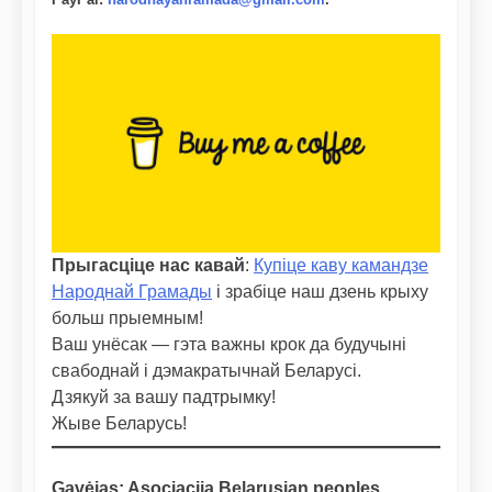
Прыгасціце нас кавай
:
Купіце каву камандзе
Народнай Грамады
і зрабіце наш дзень крыху
больш прыемным!
Ваш унёсак — гэта важны крок да будучыні
свабоднай і дэмакратычнай Беларусі.
Дзякуй за вашу падтрымку!
Жыве Беларусь!
Gavėjas: Asociacija Belarusian peoples