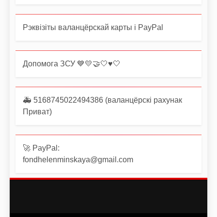
Рэквізіты валанцёрскай карты і PayPal
Допомога ЗСУ 💙💛🤝🤍♥️🤍
🚑 5168745022494386 (валанцёрскі рахунак
Приват)
🚀 PayPal:
fondhelenminskaya@gmail.com