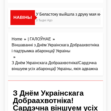
У Беластоку выйшла з друку мая кніга пр
НАВІНЫ
3 Тыдні Ago
Home
| ГАЛОЎНАЕ
Віншаванні з Днём Украінскага Добраахвотніка
і падтрымка абаронцаў Украіны
З Днём Украінскага Добраахвотніка!Сардэчна
віншуем усіх абаронцаў Украіны, якія адважна
З Днём Украінскага
Добраахвотніка!
Сардэчна віншуем усіх