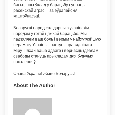
бясьцэнны ўклад у барацьбу супраць
расейскай агрэсіі і за эўрапейскія
каштоўнасьці.
Беларускі народ салідарны з украінскім
народам у гэтай цяжкай барацьбе. Мы
падзяляем ваш боль і верым у найхутчэйшую
перамогу Украіны і наступ справядлівага
Міру. Няхай ваша адвага і вернасць ідэалам
свабоды стануць прыкладам для будучых
пакаленняў.
Слава Украіне! Жыве Беларусь!
About The Author