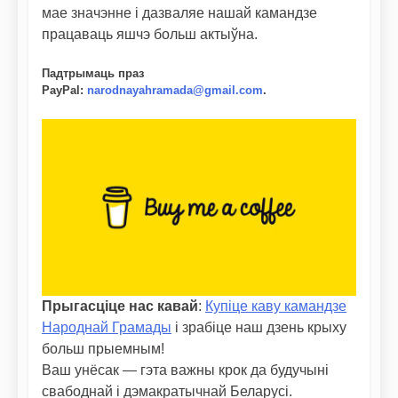
мае значэнне і дазваляе нашай камандзе
працаваць яшчэ больш актыўна.
Падтрымаць праз
PayPal
:
narodnayahramada@gmail.com
.
Прыгасціце нас кавай
:
Купіце каву камандзе
Народнай Грамады
і зрабіце наш дзень крыху
больш прыемным!
Ваш унёсак — гэта важны крок да будучыні
свабоднай і дэмакратычнай Беларусі.