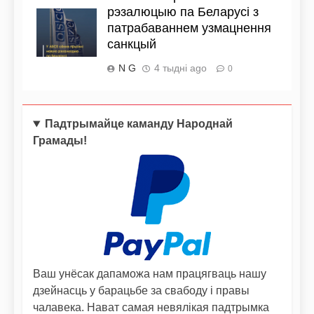
рэзалюцыю па Беларусі з
патрабаваннем узмацнення
санкцый
N G
4 тыдні ago
0
Падтрымайце каманду Народнай
Грамады!
Ваш унёсак дапаможа нам працягваць нашу
дзейнасць у барацьбе за свабоду і правы
чалавека. Нават самая невялікая падтрымка