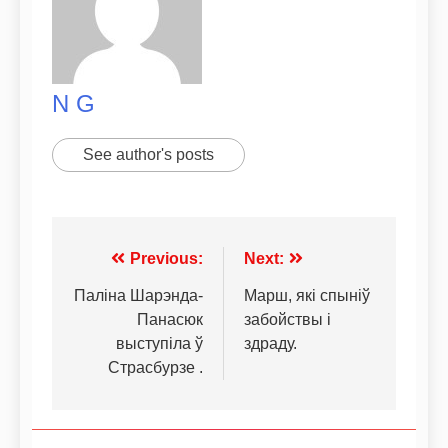
N G
See author's posts
Previous:
Next:
Паліна Шарэнда-
Марш, які спыніў
Панасюк
забойствы і
выступіла ў
здраду.
Страсбурзе .