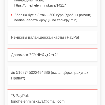
папярэднім пасце)
https://t.me/helenminskaya/14217
Збор на бус з Літвы - 500 еўра (дробны рамонт,
паліва, аплата кіроўцы па тарыфу min)
Рэквізіты валанцёрскай карты і PayPal
Допомога ЗСУ 💙💛🤝🤍♥️🤍
🚑 5168745022494386 (валанцёрскі рахунак
Приват)
🚀 PayPal:
fondhelenminskaya@gmail.com