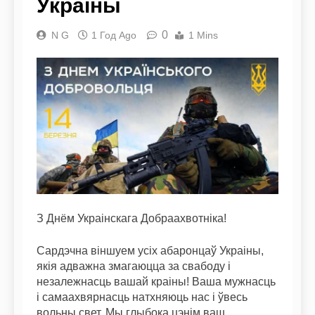
Украіны
0
N G
1 Год Ago
1 Mins
З Днём Украінскага Добраахвотніка!
Сардэчна віншуем усіх абаронцаў Украіны,
якія адважна змагаюцца за свабоду і
незалежнасць вашай краіны! Ваша мужнасць
і самаахвярнасць натхняюць нас і ўвесь
вольны свет. Мы глыбока цэнім ваш