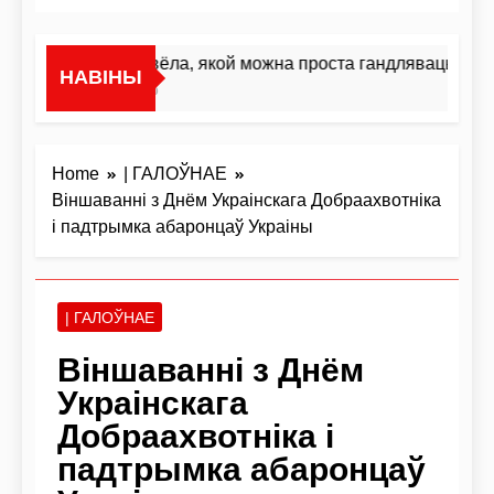
«Я не жывёла, якой можна проста гандляваць»У інт
НАВІНЫ
15 Гадзін Ago
Home
| ГАЛОЎНАЕ
Віншаванні з Днём Украінскага Добраахвотніка
і падтрымка абаронцаў Украіны
| ГАЛОЎНАЕ
Віншаванні з Днём
Украінскага
Добраахвотніка і
падтрымка абаронцаў