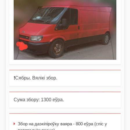
❗️Сябры. Вялікі збор.
Сума збору: 1300 еўра.
Збор на даэкіпіроўку ваяра - 800 еўра (спіс у