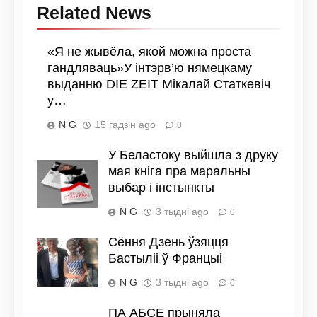
Related News
«Я не жывёла, якой можна проста
гандляваць»У інтэрв’ю нямецкаму
выданню DIE ZEIT Мікалай Статкевіч
у…
N G
15 гадзін ago
0
У Беластоку выйшла з друку
мая кніга пра маральны
выбар і інстынкты
N G
3 тыдні ago
0
Сёння Дзень ўзяцця
Бастыліі ў Францыі
N G
3 тыдні ago
0
ПА АБСЕ прыняла