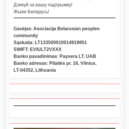
Дзякуй за вашу падтрымку!
Жыве Беларусь!
Gavėjas: Asociacija Belarusian peoples
community
Sąskaita: LT133500010014919951
SWIFT: EVIULT2VXXX
Banko pavadinimas: Paysera LT, UAB
Banko adresas: Pilaitės pr. 16, Vilnius,
LT-04352, Lithuania