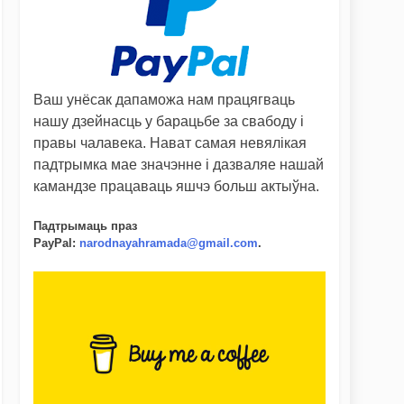
Ваш унёсак дапаможа нам працягваць
нашу дзейнасць у барацьбе за свабоду і
правы чалавека. Нават самая невялікая
падтрымка мае значэнне і дазваляе нашай
камандзе працаваць яшчэ больш актыўна.
Падтрымаць праз
PayPal
:
narodnayahramada@gmail.com
.