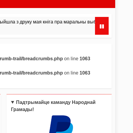
уку мая кніга пра маральны выбар і інстынкты
crumb-trail/breadcrumbs.php
on line
1063
crumb-trail/breadcrumbs.php
on line
1063
Падтрымайце каманду Народнай
Грамады!