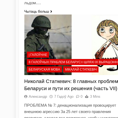
льдом….
Чытаць больш
| ГАЛОЎНАЕ
8 ГАЛОЎНЫХ ПРАБЛЕМ БЕЛАРУСІ І ШЛЯХІ ІХ ВЫРАШЭН
БЕЛАРУСКАЯ МОВА
МІКАЛАЙ СТАТКЕВІЧ
Николай Статкевич: 8 главных пробле
Беларуси и пути их решения (часть VII)
Александр
7 Гадоў Ago
0
3 Mins
ПРОБЛЕМА № 7: денационализация провоцирует
внешнюю агрессию За 25 лет своего правления
правитель сделал все возможное, чтобы уничтожи