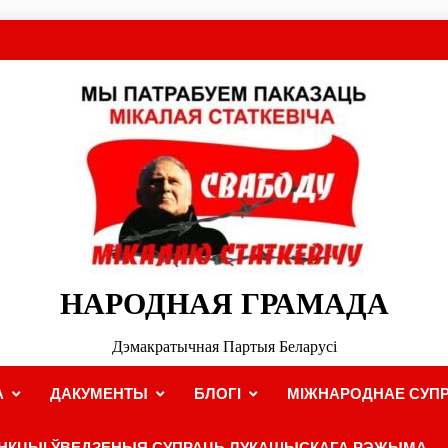
НАРОДНАЯ ГРАМАДА
Дэмакратычная Партыя Беларусі
А
ДАКУМЕНТЫ
БЛОГІ
МІЖНАРОДНАЕ СУПР
НКЦЫІ ЎВЕДЗЕНЫЯ СУПРАЦЬ ЛУКАШЫСКАГА РЭЖЫМА