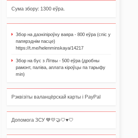
Сума збору: 1300 еўра.
Збор на даэкіпіроўку ваяра - 800 еўра (спіс у
папярэднім пасце)
https://t.me/helenminskaya/14217
Збор на бус з Літвы - 500 еўра (дробны
рамонт, паліва, аплата кіроўцы па тарыфу
min)
Рэквізіты валанцёрскай карты і PayPal
Допомога ЗСУ 💙💛🤝🤍♥️🤍