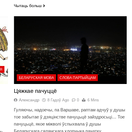
Чытаць больш
НЯ
БЕЛАРУСКАЯ МОВА
СЛОВА ПАРТЫЙЦАМ
м
Цяжкае пачуццё
Александр
8 Гадоў Ago
0
6 Mins
Гуляючы, надоечы, па Варшаве, раптам адчуў у душы
тое забытае ў дзяцінстве пачуцьцё зайздросьці… Тое
пачуцьцё, якое міжволі ўспыхвала ў душы
Беларускага сялянскага хлопчыка пачатку
ть