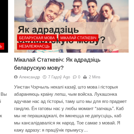
БЕЛАРУСКАЯ МОВА
МІКАЛАЙ СТАТКЕВІЧ
Ь
НЕЗАЛЕЖНАСЦЬ
Miкалай Статкевiч: Як адрадзіць
беларускую мову?
Александр
7 Гадоў Ago
0
2 Mins
Уінстан Чэрчыль некалі казаў, што мова і гісторыя
. Вы
абараняюць краіну лепш, чым войска. Лукашэнка
і
адучвае нас ад гісторыі, таму што мы для яго прадмет
гандлю. Ён гатовы нас у любы момант “загнаць”. Каб
к
мы не перашкаджалі, ён імкнецца не дапусціць, каб
мы кансалідаваліся як народ. Тое самае з мовай. Я
кажу адразу: я праціўнік прымусу…