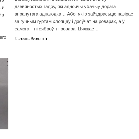
дзевяностых гадоў, які аднойчы ўбачыў дорага
 и
апранутага аднагодка… Або, які з зайздрасьцю назірае
На
за гучным гуртам хлопцаў і дзяўчат на роварах, а ў
самога – ні сяброў, ні ровара. Цяжкае…
его
Чытаць больш