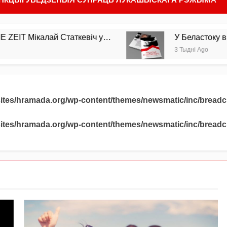
алай Статкевіч у…
У Беластоку выйшла з др
3 Тыдні Ago
sites/hramada.org/wp-content/themes/newsmatic/inc/bread
sites/hramada.org/wp-content/themes/newsmatic/inc/bread