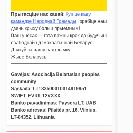
Прыгасціце нас кавай
:
Купіце каву
камандзе Народнай Грамады
і зрабіце наш
дзень крыху больш прыемным!
Ваш унёсак — гэта важны крок да будучыні
свабоднай і дэмакратычнай Беларусі.
Дзякуй за вашу падтрымку!
Жыве Беларусь!
Gavėjas: Asociacija Belarusian peoples
community
Sąskaita: LT133500010014919951
SWIFT: EVIULT2VXXX
Banko pavadinimas: Paysera LT, UAB
Banko adresas: Pilaitės pr. 16, Vilnius,
LT-04352, Lithuania