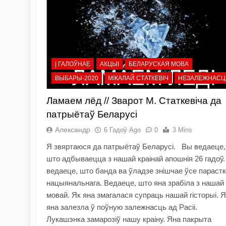
| ГАЛОЎНАЕ
АКЦЫІ
БЕЛАРУСКАЯ МОВА
ВЫБАРЫ-2020
МІКАЛАЙ СТАТКЕВІЧ
НЕЗАЛЕЖНАСЦ
Ламаем лёд // Зварот М. Статкевіча да
патрыётаў Беларусі
Александр
6 Гадоў Ago
0
3 Mins
Я звяртаюся да патрыётаў Беларусі. Вы ведаеце,
што адбываецца з нашай краінай апошнія 26 гадоў
ведаеце, што банда ва ўладзе знішчае ўсе парастк
нацыянальнага. Ведаеце, што яна зрабіла з нашай
мовай. Як яна змагалася супраць нашай гісторыі. Я
яна залезла ў поўную залежнасць ад Расіі.
Лукашэнка замарозіў нашу краіну. Яна пакрыта