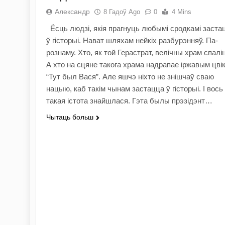
Александр
8 Гадоў Ago
0
4 Mins
Ёсць людзі, якія прагнуць любымі сродкамі заста
ў гісторыі. Нават шляхам нейкіх разбурэнняў. Па-
рознаму. Хто, як той Герастрат, велічны храм спалі
А хто на сцяне такога храма надрапае іржавым цві
“Тут был Вася”. Але яшчэ ніхто не знішчаў сваю
нацыю, каб такім чынам застацца ў гісторыі. І вось
такая істота знайшлася. Гэта былы прэзідэнт…
Чытаць больш