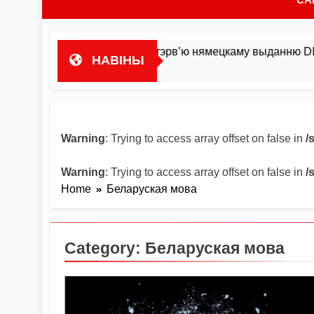
та гандляваць»У інтэрв’ю нямецкаму выданню DIE ZEIT Мік
НАВІНЫ
Warning
: Trying to access array offset on false in
/
Warning
: Trying to access array offset on false in
/
Home
Беларуская мова
Category:
Беларуская мова