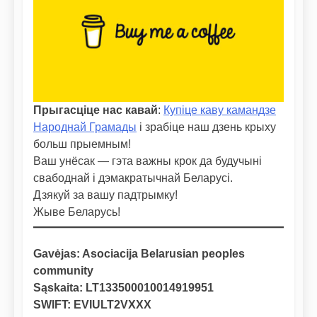
Прыгасціце нас кавай
:
Купіце каву камандзе
Народнай Грамады
і зрабіце наш дзень крыху
больш прыемным!
Ваш унёсак — гэта важны крок да будучыні
свабоднай і дэмакратычнай Беларусі.
Дзякуй за вашу падтрымку!
Жыве Беларусь!
Gavėjas: Asociacija Belarusian peoples
community
Sąskaita: LT133500010014919951
SWIFT: EVIULT2VXXX