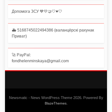
Допомога ЗСУ 💙💛🤝🤍♥️🤍
🚑 5168745022494386 (валанцёрскі рахунак
Приват)
🚀 PayPal:
fondhelenminskaya@gmail.com
Newsmatic - News WordPress Theme 2026. Powered By
.
BlazeThemes