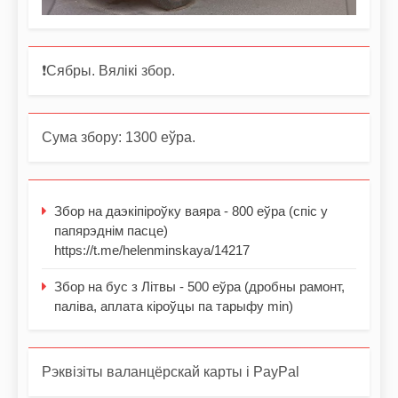
❗️Сябры. Вялікі збор.
Сума збору: 1300 еўра.
Збор на даэкіпіроўку ваяра - 800 еўра (спіс у
папярэднім пасце)
https://t.me/helenminskaya/14217
Збор на бус з Літвы - 500 еўра (дробны рамонт,
паліва, аплата кіроўцы па тарыфу min)
Рэквізіты валанцёрскай карты і PayPal