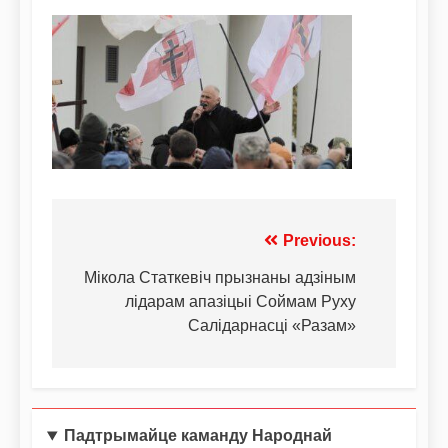
Previous:
Мікола Статкевіч прызнаны адзіным
лідарам апазіцыі Соймам Руху
Салідарнасці «Разам»
Падтрымайце каманду Народнай