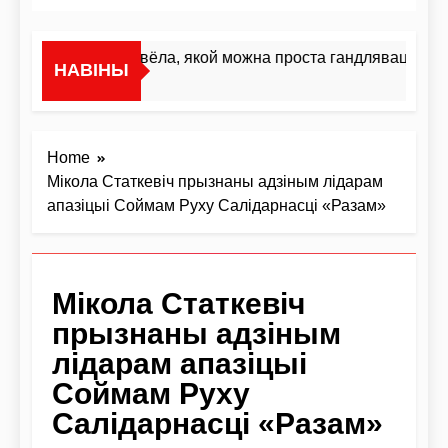
«Я не жывёла, якой можна проста гандляваць»У і
НАВІНЫ
2 Дні Ago
Home
Мікола Статкевіч прызнаны адзіным лідарам
апазіцыі Соймам Руху Салідарнасці «Разам»
Мікола Статкевіч
прызнаны адзіным
лідарам апазіцыі
Соймам Руху
Салідарнасці «Разам»