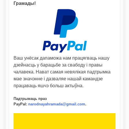
Грамады!
Ваш унёсак дапаможа нам працягваць нашу
дзейнасць у барацьбе за свабоду і правы
чалавека. Нават самая невялікая падтрымка
мае значэнне і дазваляе нашай камандзе
працаваць яшчэ больш актыўна.
Падтрымаць праз
PayPal
:
narodnayahramada@gmail.com
.