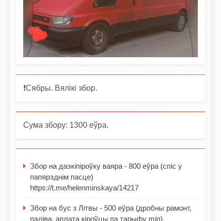
❗️Сябры. Вялікі збор.
Сума збору: 1300 еўра.
Збор на даэкіпіроўку ваяра - 800 еўра (спіс у
папярэднім пасце)
https://t.me/helenminskaya/14217
Збор на бус з Літвы - 500 еўра (дробны рамонт,
паліва, аплата кіроўцы па тарыфу min)