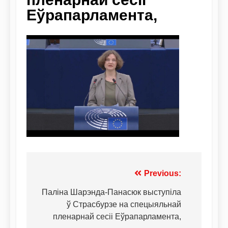
Еўрапарламента,
Previous:
Паліна Шарэнда-Панасюк выступіла
ў Страсбурзе на спецыяльнай
пленарнай сесіі Еўрапарламента,