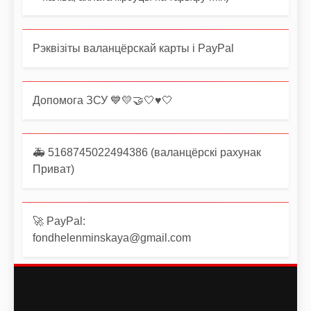
Рэквізіты валанцёрскай карты і PayPal
Допомога ЗСУ 💙💛🤝🤍♥️🤍
🚑 5168745022494386 (валанцёрскі рахунак
Приват)
🚀 PayPal:
fondhelenminskaya@gmail.com