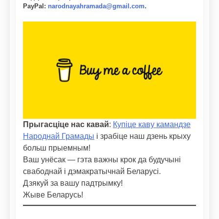
PayPal
:
narodnayahramada@gmail.com
.
Прыгасціце нас кавай
:
Купіце каву камандзе
Народнай Грамады
і зрабіце наш дзень крыху
больш прыемным!
Ваш унёсак — гэта важны крок да будучыні
свабоднай і дэмакратычнай Беларусі.
Дзякуй за вашу падтрымку!
Жыве Беларусь!