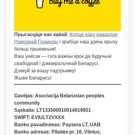
Прыгасціце нас кавай
:
Купіце каву камандзе
Народнай Грамады
і зрабіце наш дзень крыху
больш прыемным!
Ваш унёсак — гэта важны крок да будучыні
свабоднай і дэмакратычнай Беларусі.
Дзякуй за вашу падтрымку!
Жыве Беларусь!
Gavėjas: Asociacija Belarusian peoples
community
Sąskaita: LT133500010014919951
SWIFT: EVIULT2VXXX
Banko pavadinimas: Paysera LT, UAB
Banko adresas: Pilaitės pr. 16, Vilnius,