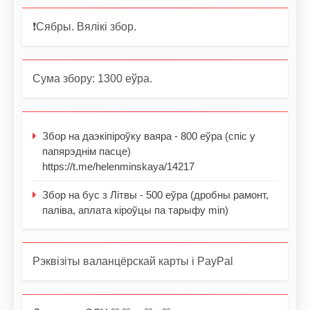
❗️Сябры. Вялікі збор.
Сума збору: 1300 еўра.
Збор на даэкіпіроўку ваяра - 800 еўра (спіс у
папярэднім пасце)
https://t.me/helenminskaya/14217
Збор на бус з Літвы - 500 еўра (дробны рамонт,
паліва, аплата кіроўцы па тарыфу min)
Рэквізіты валанцёрскай карты і PayPal