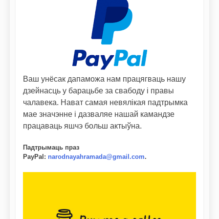
Ваш унёсак дапаможа нам працягваць нашу
дзейнасць у барацьбе за свабоду і правы
чалавека. Нават самая невялікая падтрымка
мае значэнне і дазваляе нашай камандзе
працаваць яшчэ больш актыўна.
Падтрымаць праз
PayPal
:
narodnayahramada@gmail.com
.