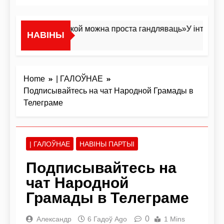
«Я не жывёла, якой можна проста гандляваць»У інтэрв’ю 
НАВІНЫ
13 Гадзін Ago
Home
| ГАЛОЎНАЕ
Подписывайтесь на чат Народной Грамады в
Телеграме
| ГАЛОЎНАЕ
НАВІНЫ ПАРТЫІ
Подписывайтесь на
чат Народной
Грамады в Телеграме
0
Александр
6 Гадоў Ago
1 Mins