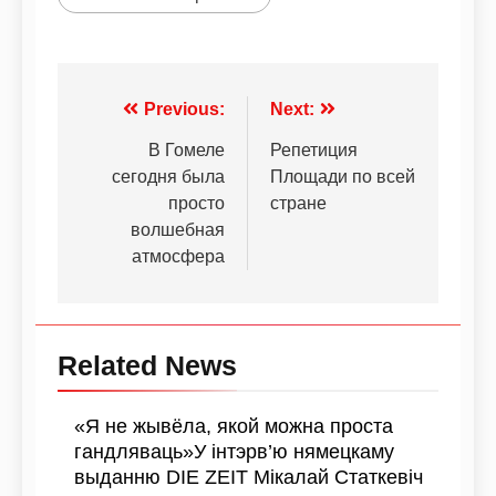
Previous:
Next:
В Гомеле
Репетиция
сегодня была
Площади по всей
просто
стране
волшебная
атмосфера
Related News
«Я не жывёла, якой можна проста
гандляваць»У інтэрв’ю нямецкаму
выданню DIE ZEIT Мікалай Статкевіч