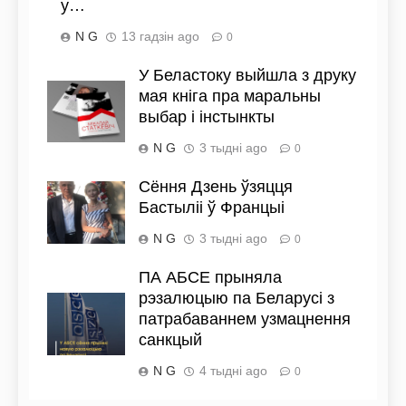
у…
N G
13 гадзін ago
0
У Беластоку выйшла з друку
мая кніга пра маральны
выбар і інстынкты
N G
3 тыдні ago
0
Сёння Дзень ўзяцця
Бастыліі ў Францыі
N G
3 тыдні ago
0
ПА АБСЕ прыняла
рэзалюцыю па Беларусі з
патрабаваннем узмацнення
санкцый
N G
4 тыдні ago
0