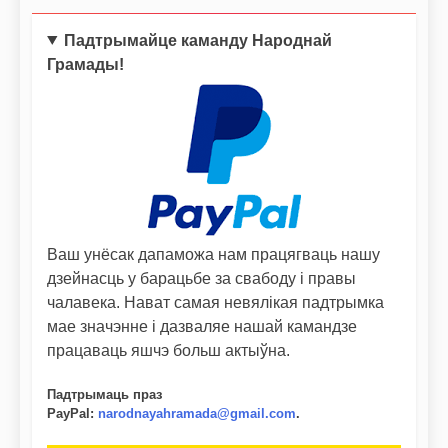
Падтрымайце каманду Народнай
Грамады!
Ваш унёсак дапаможа нам працягваць нашу
дзейнасць у барацьбе за свабоду і правы
чалавека. Нават самая невялікая падтрымка
мае значэнне і дазваляе нашай камандзе
працаваць яшчэ больш актыўна.
Падтрымаць праз
PayPal
:
narodnayahramada@gmail.com
.