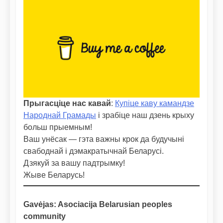
Прыгасціце нас кавай
:
Купіце каву камандзе
Народнай Грамады
і зрабіце наш дзень крыху
больш прыемным!
Ваш унёсак — гэта важны крок да будучыні
свабоднай і дэмакратычнай Беларусі.
Дзякуй за вашу падтрымку!
Жыве Беларусь!
Gavėjas: Asociacija Belarusian peoples
community