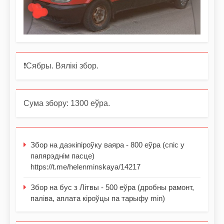
❗️Сябры. Вялікі збор.
Сума збору: 1300 еўра.
Збор на даэкіпіроўку ваяра - 800 еўра (спіс у
папярэднім пасце)
https://t.me/helenminskaya/14217
Збор на бус з Літвы - 500 еўра (дробны рамонт,
паліва, аплата кіроўцы па тарыфу min)