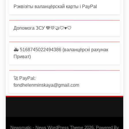
Рэквізіты валанцёрскай карты і PayPal
Допомога ЗСУ 💙💛🤝🤍♥️🤍
🚑 5168745022494386 (валанцёрскі рахунак
Приват)
🚀 PayPal:
fondhelenminskaya@gmail.com
Newsmatic - News WordPress Theme 2026. Powered By