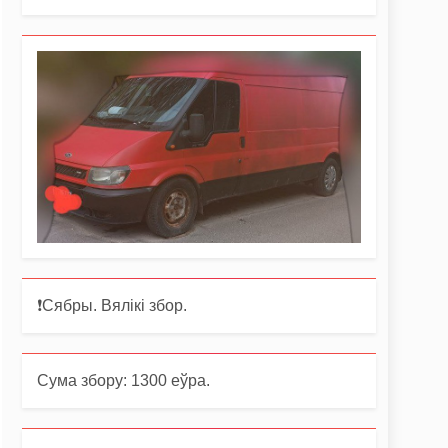
❗️Сябры. Вялікі збор.
Сума збору: 1300 еўра.