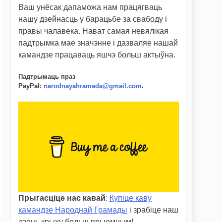
Ваш унёсак дапаможа нам працягваць
нашу дзейнасць у барацьбе за свабоду і
правы чалавека. Нават самая невялікая
падтрымка мае значэнне і дазваляе нашай
камандзе працаваць яшчэ больш актыўна.
Падтрымаць праз
PayPal
:
narodnayahramada@gmail.com
.
Прыгасціце нас кавай
:
Купіце каву
камандзе Народнай Грамады
і зрабіце наш
дзень крыху больш прыемным!