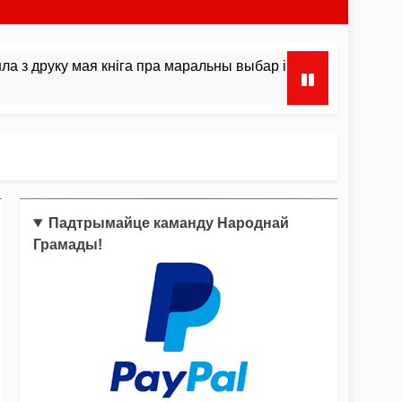
 маральны выбар і інстынкты
Сёння Дзень ўз
3 Тыдні Ago
Падтрымайце каманду Народнай
Грамады!