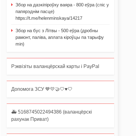
Збор на даэкіпіроўку ваяра - 800 еўра (спіс у
папярэднім пасце)
https://t.me/helenminskaya/14217
Збор на бус з Літвы - 500 еўра (дробны
рамонт, паліва, аплата кіроўцы па тарыфу
min)
Рэквізіты валанцёрскай карты і PayPal
Допомога ЗСУ 💙💛🤝🤍♥️🤍
🚑 5168745022494386 (валанцёрскі
рахунак Приват)