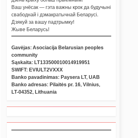
Ваш унёсак — гэта важны крок да будучыні
свабоднай і дэмакратычнай Беларусі.
Дзякуй за вашу падтрымку!
Жыве Беларусь!
Gavėjas: Asociacija Belarusian peoples
community
Sąskaita: LT133500010014919951
SWIFT: EVIULT2VXXX
Banko pavadinimas: Paysera LT, UAB
Banko adresas: Pilaitės pr. 16, Vilnius,
LT-04352, Lithuania