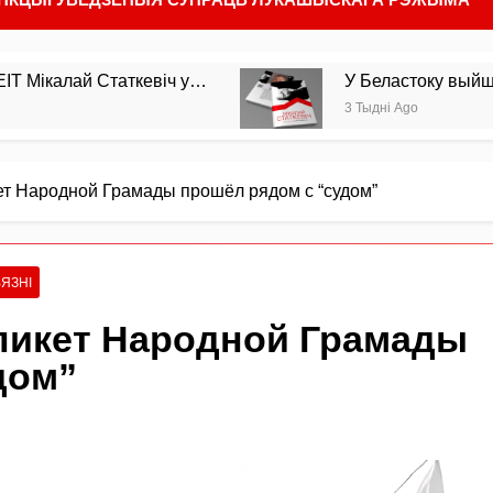
У Беластоку выйшла з друку мая кніга пра
3 Тыдні Ago
ет Народной Грамады прошёл рядом с “судом”
ЯЗНІ
пикет Народной Грамады
дом”