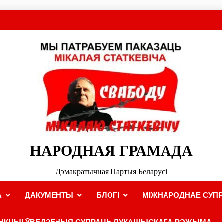
НАРОДНАЯ ГРАМАДА
Дэмакратычная Партыя Беларусі
А
ДАКУМЕНТЫ
БЛОГІ
МІЖНАРОДНАЕ СУПР
НКЦЫІ ЎВЕДЗЕНЫЯ СУПРАЦЬ ЛУКАШЫСКАГА РЭЖЫМА