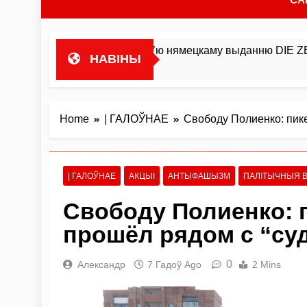
нтэрв’ю нямецкаму выданню DIE ZEIT Мікалай Статкевіч у…
НАВІНЫ
Home
| ГАЛОЎНАЕ
Свободу Полиенко: пик
| ГАЛОЎНАЕ
АКЦЫІ
АНТЫФАШЫЗМ
ПАЛІТЫЧНЫЯ В
Свободу Полиенко: 
прошёл рядом с “су
0
Александр
7 Гадоў Ago
2 Mins