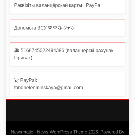
Рэквізіты валанцёрскай карты і PayPal
Допомога ЗСУ 💙💛🤝🤍♥️🤍
🚑 5168745022494386 (валанцёрскі рахунак
Приват)
🚀 PayPal:
fondhelenminskaya@gmail.com
Newsmatic - News WordPress Theme 2026. Powered By