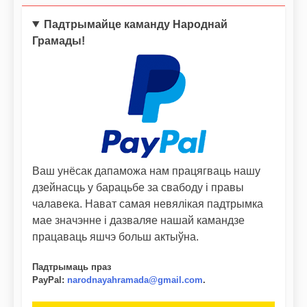
Падтрымайце каманду Народнай
Грамады!
Ваш унёсак дапаможа нам працягваць нашу
дзейнасць у барацьбе за свабоду і правы
чалавека. Нават самая невялікая падтрымка
мае значэнне і дазваляе нашай камандзе
працаваць яшчэ больш актыўна.
Падтрымаць праз
PayPal
:
narodnayahramada@gmail.com
.