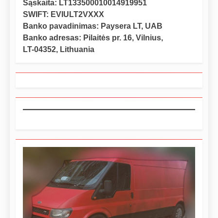
Sąskaita: LT133500010014919951
SWIFT: EVIULT2VXXX
Banko pavadinimas: Paysera LT, UAB
Banko adresas: Pilaitės pr. 16, Vilnius,
LT-04352, Lithuania