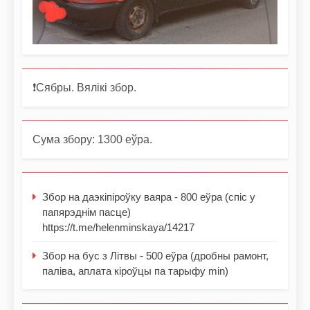
❗️Сябры. Вялікі збор.
Сума збору: 1300 еўра.
Збор на даэкіпіроўку ваяра - 800 еўра (спіс у
папярэднім пасце)
https://t.me/helenminskaya/14217
Збор на бус з Літвы - 500 еўра (дробны рамонт,
паліва, аплата кіроўцы па тарыфу min)