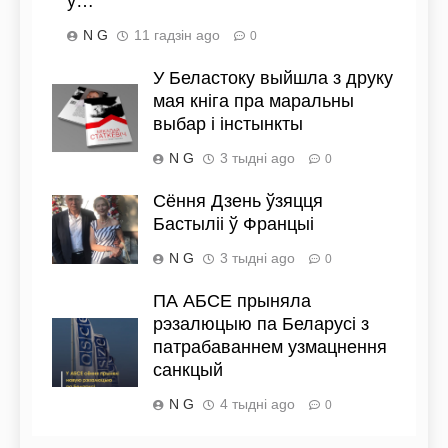
у…
N G
11 гадзін ago
0
У Беластоку выйшла з друку
мая кніга пра маральны
выбар і інстынкты
N G
3 тыдні ago
0
Сёння Дзень ўзяцця
Бастыліі ў Францыі
N G
3 тыдні ago
0
ПА АБСЕ прыняла
рэзалюцыю па Беларусі з
патрабаваннем узмацнення
санкцый
N G
4 тыдні ago
0