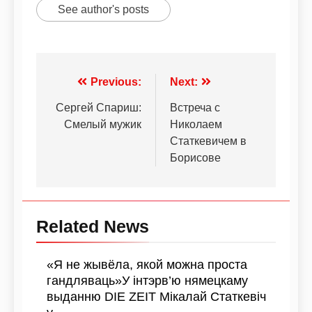
See author's posts
Previous:
Next:
Сергей Спариш:
Встреча с
Смелый мужик
Николаем
Статкевичем в
Борисове
Related News
«Я не жывёла, якой можна проста
гандляваць»У інтэрв’ю нямецкаму
выданню DIE ZEIT Мікалай Статкевіч