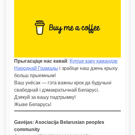
Прыгасціце нас кавай
:
Купіце каву камандзе
Народнай Грамады
і зрабіце наш дзень крыху
больш прыемным!
Ваш унёсак — гэта важны крок да будучыні
свабоднай і дэмакратычнай Беларусі.
Дзякуй за вашу падтрымку!
Жыве Беларусь!
Gavėjas: Asociacija Belarusian peoples
community