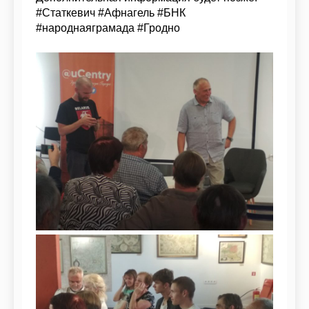
#Статкевич #Афнагель #БНК
#народнаяграмада #Гродно