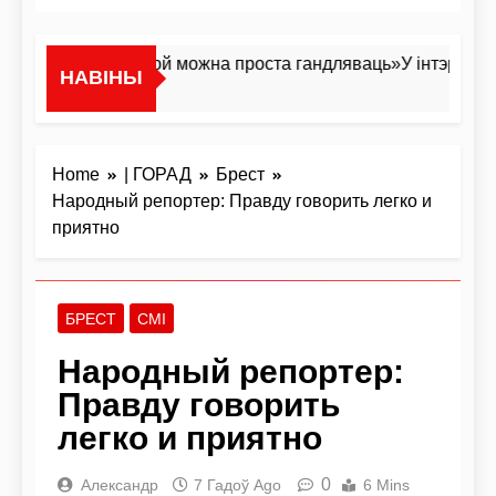
Я не жывёла, якой можна проста гандляваць»У інтэрв’ю ня
НАВІНЫ
 Дзень Ago
Home
| ГОРАД
Брест
Народный репортер: Правду говорить легко и
приятно
БРЕСТ
СМІ
Народный репортер:
Правду говорить
легко и приятно
0
Александр
7 Гадоў Ago
6 Mins