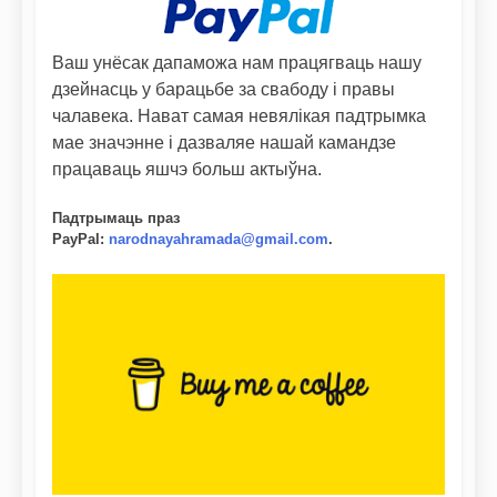
Ваш унёсак дапаможа нам працягваць нашу
дзейнасць у барацьбе за свабоду і правы
чалавека. Нават самая невялікая падтрымка
мае значэнне і дазваляе нашай камандзе
працаваць яшчэ больш актыўна.
Падтрымаць праз
PayPal
:
narodnayahramada@gmail.com
.