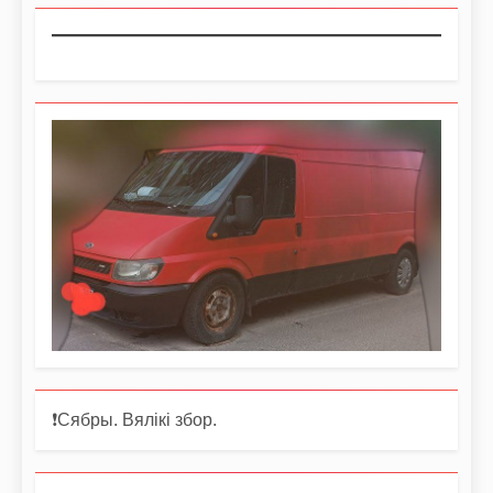
❗️Сябры. Вялікі збор.