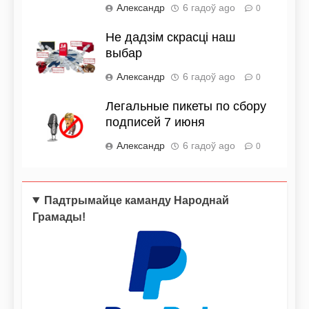
Александр
6 гадоў ago
0
Не дадзім скрасці наш
выбар
Александр
6 гадоў ago
0
Легальные пикеты по сбору
подписей 7 июня
Александр
6 гадоў ago
0
Падтрымайце каманду Народнай
Грамады!