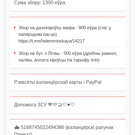
Сума збору: 1300 еўра.
Збор на даэкіпіроўку ваяра - 800 еўра (спіс у
папярэднім пасце)
https://t.me/helenminskaya/14217
Збор на бус з Літвы - 500 еўра (дробны рамонт,
паліва, аплата кіроўцы па тарыфу min)
Рэквізіты валанцёрскай карты і PayPal
Допомога ЗСУ 💙💛🤝🤍♥️🤍
🚑 5168745022494386 (валанцёрскі рахунак
Приват)