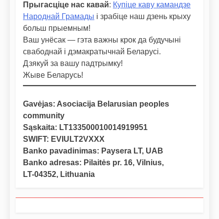
Прыгасціце нас кавай
:
Купіце каву камандзе
Народнай Грамады
і зрабіце наш дзень крыху
больш прыемным!
Ваш унёсак — гэта важны крок да будучыні
свабоднай і дэмакратычнай Беларусі.
Дзякуй за вашу падтрымку!
Жыве Беларусь!
Gavėjas: Asociacija Belarusian peoples
community
Sąskaita: LT133500010014919951
SWIFT: EVIULT2VXXX
Banko pavadinimas: Paysera LT, UAB
Banko adresas: Pilaitės pr. 16, Vilnius,
LT-04352, Lithuania